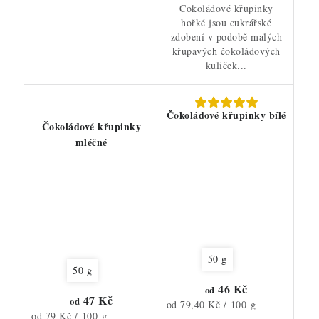
Čokoládové křupinky
hořké jsou cukrářské
zdobení v podobě malých
křupavých čokoládových
kuliček...
Čokoládové křupinky bílé
Čokoládové křupinky
mléčné
50 g
50 g
46 Kč
od
47 Kč
od
Měrná
od 79,40 Kč / 100 g
Měrná
od 79 Kč / 100 g
cena: