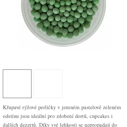
ZDRAVÉ PEČENÍ
DÁRKOVÉ POUKAZY
TÉMATICKÉ PRODUKTY
PROFI BALENÍ
NOVÉ ZBOŽÍ
ZNAČKY
Nepřevzetí zásilky na dobírku
Obchodní podmínky
Hodnocení obchodu
Blog
Moje objednávka
Křupavé rýžové perličky v jemném pastelově zeleném
Podmínky ochrany osobních údajů
odstínu jsou ideální pro zdobení dortů, cupcakes i
dalších dezertů. Díky své lehkosti se nepropadají do