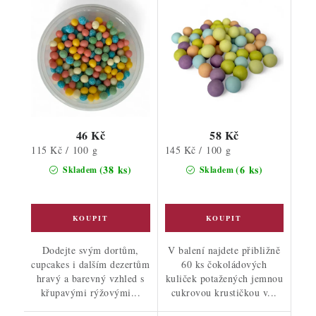
46 Kč
58 Kč
Měrná
Měrná
115 Kč / 100 g
145 Kč / 100 g
cena:
cena:
(38 ks)
(6 ks)
Skladem
Skladem
Dodejte svým dortům,
V balení najdete přibližně
cupcakes i dalším dezertům
60 ks čokoládových
hravý a barevný vzhled s
kuliček potažených jemnou
křupavými rýžovými...
cukrovou krustičkou v...