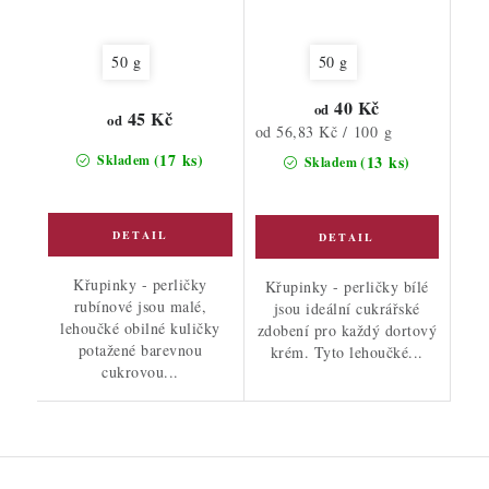
50 g
50 g
40 Kč
od
45 Kč
od
Měrná
od 56,83 Kč / 100 g
cena:
(17 ks)
Skladem
(13 ks)
Skladem
Křupinky - perličky
Křupinky - perličky bílé
rubínové jsou malé,
jsou ideální cukrářské
lehoučké obilné kuličky
zdobení pro každý dortový
potažené barevnou
krém. Tyto lehoučké...
cukrovou...