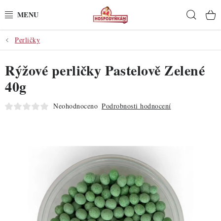
Přejít
Hleda
na
obsah
Perličky
POTŘEBY
Rýžové perličky Pastelově Zelené
POMŮCKY
40g
SUROVINY
Neohodnoceno
Podrobnosti hodnocení
DEKORACE
PRO OSLAVY
DO KUCHYNĚ
POCHUTINY