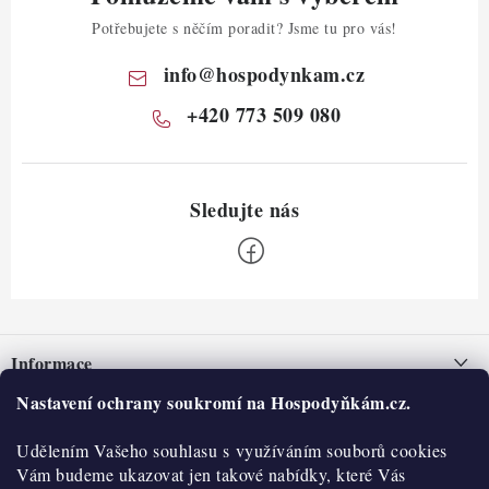
Potřebujete s něčím poradit? Jsme tu pro vás!
info
@
hospodynkam.cz
+420 773 509 080
Z
á
Informace
p
a
Nastavení ochrany soukromí na Hospodyňkám.cz.
Nepřevzetí zásilky na dobírku
O nás
t
Obchodní podmínky
Udělením Vašeho souhlasu s využíváním souborů cookies
í
Historie
O nákupu
Vám budeme ukazovat jen takové nabídky, které Vás
Hodnocení obchodu