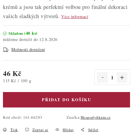
krémů a jsou tak perfektní volbou pro finální dekoraci
vašich sladkých výtvorů.
Více informací
(40 ks)
Skladem
12.8.2026
Možnosti doručení
46 Kč
Měrná cena:
115 Kč / 100 g
PŘIDAT DO KOŠÍKU
Kód zboží:
161-66283
Značka:
Hospodyňkám.cz
Tisk
Zeptat se
Hlídat
Sdílet