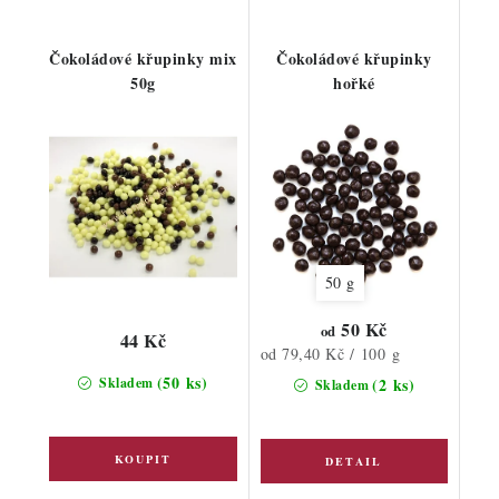
Čokoládové křupinky mix
Čokoládové křupinky
50g
hořké
50 g
50 Kč
od
44 Kč
Měrná
od 79,40 Kč / 100 g
cena:
(50 ks)
Skladem
(2 ks)
Skladem