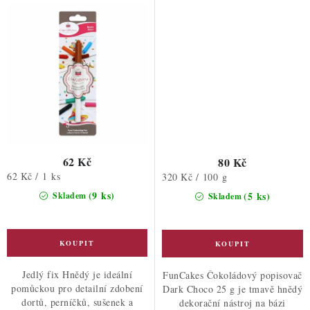
62 Kč
80 Kč
Měrná
62 Kč / 1 ks
Měrná
320 Kč / 100 g
cena:
cena:
(9 ks)
(5 ks)
Skladem
Skladem
Jedlý fix Hnědý je ideální
FunCakes Čokoládový popisovač
pomůckou pro detailní zdobení
Dark Choco 25 g je tmavě hnědý
dortů, perníčků, sušenek a
dekorační nástroj na bázi