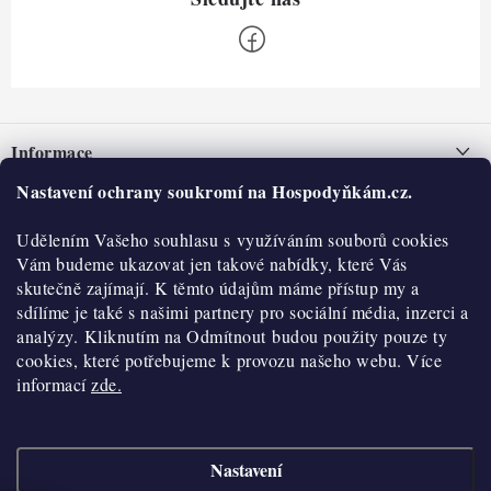
Z
á
Informace
p
a
Nastavení ochrany soukromí na Hospodyňkám.cz.
Nepřevzetí zásilky na dobírku
O nás
t
Obchodní podmínky
Udělením Vašeho souhlasu s využíváním souborů cookies
í
Historie
O nákupu
Vám budeme ukazovat jen takové nabídky, které Vás
Hodnocení obchodu
skutečně zajímají. K těmto údajům máme přístup my a
Kontakty
Reklamace a vratky
sdílíme je také s našimi partnery pro sociální média, inzerci a
Blog
analýzy. Kliknutím na Odmítnout budou použity pouze ty
cookies, které potřebujeme k provozu našeho webu. Více
Moje objednávka
Výdejní místa
informací
zde.
Podmínky ochrany osobních údajů
Cookies
Nastavení
Vydělávejte s námi