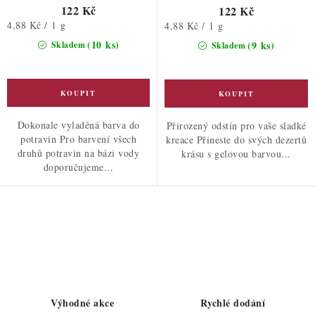
122 Kč
122 Kč
Měrná
4,88 Kč / 1 g
Měrná
4,88 Kč / 1 g
cena:
cena:
(10 ks)
(9 ks)
Skladem
Skladem
Dokonale vyladěná barva do
Přirozený odstín pro vaše sladké
potravin Pro barvení všech
kreace Přineste do svých dezertů
druhů potravin na bázi vody
krásu s gelovou barvou...
doporučujeme...
O
v
l
á
d
Výhodné akce
Rychlé dodání