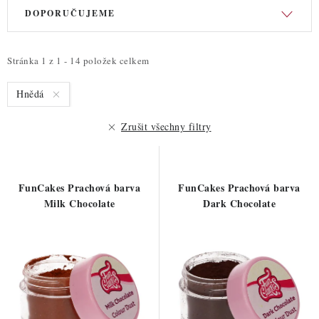
V
Ř
ZDRAVÉ PEČENÍ
DOPORUČUJEME
ý
a
DÁRKOVÉ POUKAZY
p
z
i
e
Stránka
1
z
1
-
14
položek celkem
TÉMATICKÉ PRODUKTY
s
n
Hnědá
p
í
PROFI BALENÍ
r
p
Zrušit všechny filtry
o
r
NOVÉ ZBOŽÍ
d
o
u
d
ZNAČKY
FunCakes Prachová barva
FunCakes Prachová barva
k
u
Milk Chocolate
Dark Chocolate
t
k
Nepřevzetí zásilky na dobírku
Obchodní podmínky
ů
t
Hodnocení obchodu
Blog
Moje objednávka
ů
Podmínky ochrany osobních údajů