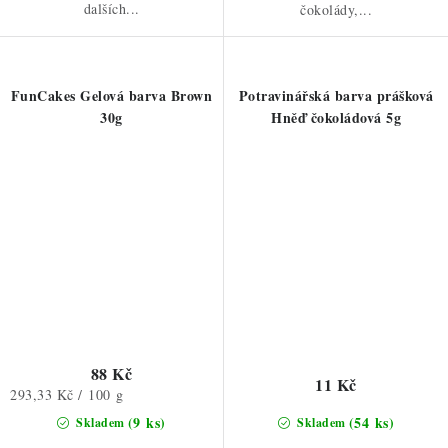
dalších...
čokolády,...
FunCakes Gelová barva Brown
Potravinářská barva prášková
30g
Hněď čokoládová 5g
88 Kč
11 Kč
Měrná
293,33 Kč / 100 g
cena:
(9 ks)
(54 ks)
Skladem
Skladem