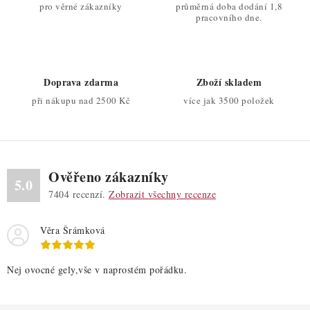
a
pro věrné zákazníky
průměrná doba dodání 1,8
c
pracovního dne.
í
p
r
Doprava zdarma
Zboží skladem
v
při nákupu nad 2500 Kč
více jak 3500 položek
k
y
v
ý
Ověřeno zákazníky
p
5.0
7404
recenzí.
Zobrazit všechny recenze
i
s
Věra Šrámková
u
Nej ovocné gely,vše v naprostém pořádku.