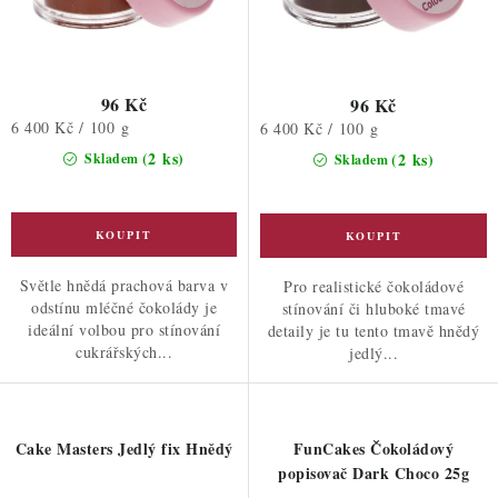
96 Kč
96 Kč
Měrná
6 400 Kč / 100 g
Měrná
6 400 Kč / 100 g
cena:
cena:
(2 ks)
(2 ks)
Skladem
Skladem
Světle hnědá prachová barva v
Pro realistické čokoládové
odstínu mléčné čokolády je
stínování či hluboké tmavé
ideální volbou pro stínování
detaily je tu tento tmavě hnědý
cukrářských...
jedlý...
Cake Masters Jedlý fix Hnědý
FunCakes Čokoládový
popisovač Dark Choco 25g