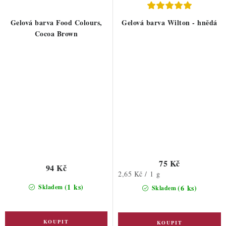
Gelová barva Food Colours,
Gelová barva Wilton - hnědá
Cocoa Brown
75 Kč
94 Kč
Měrná
2,65 Kč / 1 g
cena:
(1 ks)
Skladem
(6 ks)
Skladem