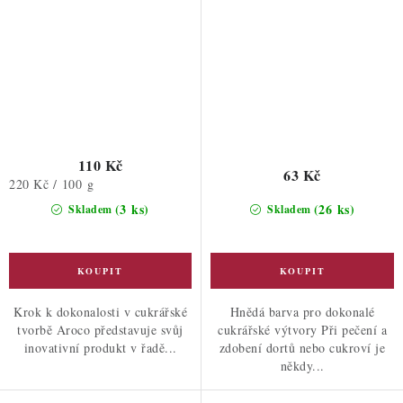
110 Kč
63 Kč
Měrná
220 Kč / 100 g
cena:
(3 ks)
(26 ks)
Skladem
Skladem
Krok k dokonalosti v cukrářské
Hnědá barva pro dokonalé
tvorbě Aroco představuje svůj
cukrářské výtvory Při pečení a
inovativní produkt v řadě...
zdobení dortů nebo cukroví je
někdy...