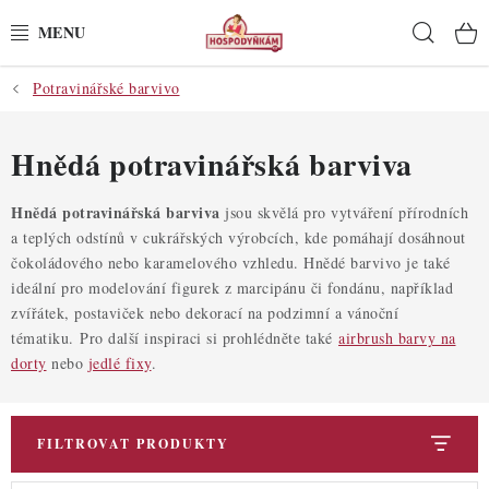
Přejít
Hleda
na
obsah
Potravinářské barvivo
POTŘEBY
POMŮCKY
Hnědá potravinářská barviva
SUROVINY
Hnědá potravinářská barviva
jsou skvělá pro vytváření přírodních
a teplých odstínů v cukrářských výrobcích, kde pomáhají dosáhnout
čokoládového nebo karamelového vzhledu. Hnědé barvivo je také
DEKORACE
ideální pro modelování figurek z marcipánu či fondánu, například
zvířátek, postaviček nebo dekorací na podzimní a vánoční
PRO OSLAVY
tématiku.
Pro další inspiraci si prohlédněte také
airbrush barvy na
dorty
nebo
jedlé fixy
.
DO KUCHYNĚ
POCHUTINY
FILTROVAT PRODUKTY