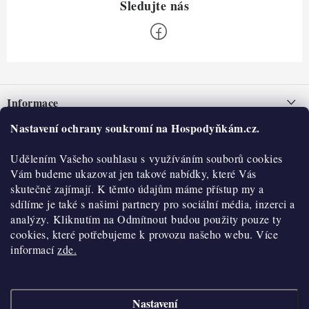
Z
á
Informace
p
a
Nastavení ochrany soukromí na Hospodyňkám.cz.
Nepřevzetí zásilky na dobírku
O nás
t
Obchodní podmínky
Udělením Vašeho souhlasu s využíváním souborů cookies
í
Historie
O nákupu
Vám budeme ukazovat jen takové nabídky, které Vás
Hodnocení obchodu
skutečně zajímají. K těmto údajům máme přístup my a
Kontakty
Reklamace a vratky
sdílíme je také s našimi partnery pro sociální média, inzerci a
Blog
analýzy. Kliknutím na Odmítnout budou použity pouze ty
cookies, které potřebujeme k provozu našeho webu. Více
Moje objednávka
Výdejní místa
informací
zde.
Podmínky ochrany osobních údajů
Cookies
Nastavení
Vydělávejte s námi