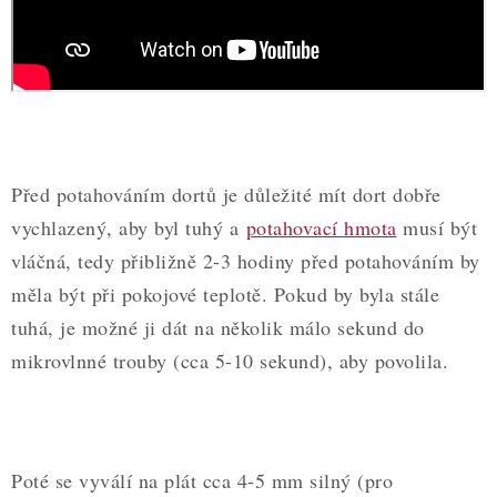
ZDRAVÉ PEČENÍ
DÁRKOVÉ POUKAZY
TÉMATICKÉ PRODUKTY
PROFI BALENÍ
Před potahováním dortů je důležité mít dort dobře
vychlazený, aby byl tuhý a
potahovací hmota
musí být
NOVÉ ZBOŽÍ
vláčná, tedy přibližně 2-3 hodiny před potahováním by
ZNAČKY
měla být při pokojové teplotě. Pokud by byla stále
tuhá, je možné ji dát na několik málo sekund do
Nepřevzetí zásilky na dobírku
Obchodní podmínky
mikrovlnné trouby (cca 5-10 sekund), aby povolila.
Hodnocení obchodu
Blog
Moje objednávka
Podmínky ochrany osobních údajů
Poté se vyválí na plát cca 4-5 mm silný (pro