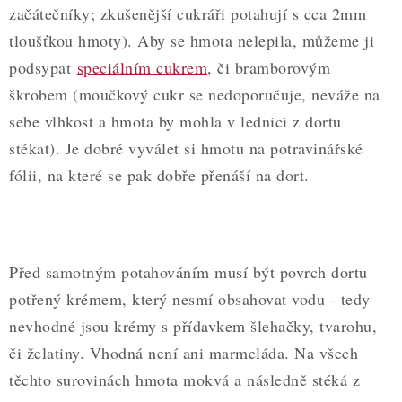
začátečníky; zkušenější cukráři potahují s cca 2mm
tloušťkou hmoty). Aby se hmota nelepila, můžeme ji
podsypat
speciálním cukrem
, či bramborovým
škrobem (moučkový cukr se nedoporučuje, neváže na
sebe vlhkost a hmota by mohla v lednici z dortu
stékat). Je dobré vyválet si hmotu na potravinářské
fólii, na které se pak dobře přenáší na dort.
Před samotným potahováním musí být povrch dortu
potřený krémem, který nesmí obsahovat vodu - tedy
nevhodné jsou krémy s přídavkem šlehačky, tvarohu,
či želatiny. Vhodná není ani marmeláda. Na všech
těchto surovinách hmota mokvá a následně stéká z