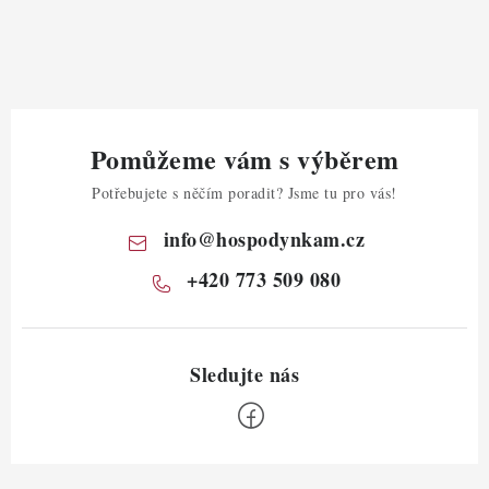
Pomůžeme vám s výběrem
Potřebujete s něčím poradit? Jsme tu pro vás!
info
@
hospodynkam.cz
+420 773 509 080
Z