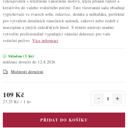
vykrajovátek s reliéfními vánočními motivy, která přináší radost a
kreativitu do vašeho svátečního pečení. Tato všestranná sada obsahuje
vypichovače ve tvarech soba, rukavice, domku a sněhuláka, perfektní
pro vytváření detailních vánočních sušenek, cukroví nebo ozdob z
marcipánu a jiných cukrářských hmot. S těmito nástroji snadno
vytvoříte profesionálně vypadající vánoční dekorace pro vaše
sváteční pečivo.
Více informací
(1 ks)
Skladem
12.8.2026
Možnosti doručení
109 Kč
Měrná cena:
27,25 Kč / 1 ks
PŘIDAT DO KOŠÍKU