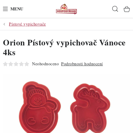
Přejít
Hleda
na
obsah
Pístové vypichovače
POTŘEBY
Orion Pístový vypichovač Vánoce
POMŮCKY
4ks
SUROVINY
Neohodnoceno
Podrobnosti hodnocení
DEKORACE
PRO OSLAVY
DO KUCHYNĚ
POCHUTINY