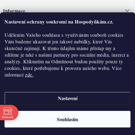
á
Informace
p
a
Nastavení ochrany soukromí na Hospodyňkám.cz.
Nepřevzetí zásilky na dobírku
O nás
t
Obchodní podmínky
Udělením Vašeho souhlasu s využíváním souborů cookies
í
Historie
O nákupu
Vám budeme ukazovat jen takové nabídky, které Vás
Hodnocení obchodu
skutečně zajímají. K těmto údajům máme přístup my a
Kontakty
Reklamace a vratky
sdílíme je také s našimi partnery pro sociální média, inzerci a
Blog
analýzy. Kliknutím na Odmítnout budou použity pouze ty
cookies, které potřebujeme k provozu našeho webu. Více
Moje objednávka
Výdejní místa
informací
zde.
Podmínky ochrany osobních údajů
Cookies
Nastavení
Vydělávejte s námi
Copyright 2026
Hospodyňkám.cz
. Všechna práva vyhrazena.
Upravit nastavení
cookies
Velkoobchod
Zobrazit
Souhlasím
Vytvořil Shoptet
Doprava a platba