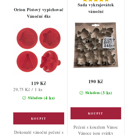
Sada vykrajovátek
Orion Pístový vypichovač
vánoční
Vánoční 4ks
190 Kč
119 Kč
Měrná
29,75 Kč / 1 ks
(3 ks)
Skladem
cena:
(4 ks)
Skladem
Pečení s kouzlem Vánoc
Dokonalé vánoční pečení s
Vánoce jsou svátky