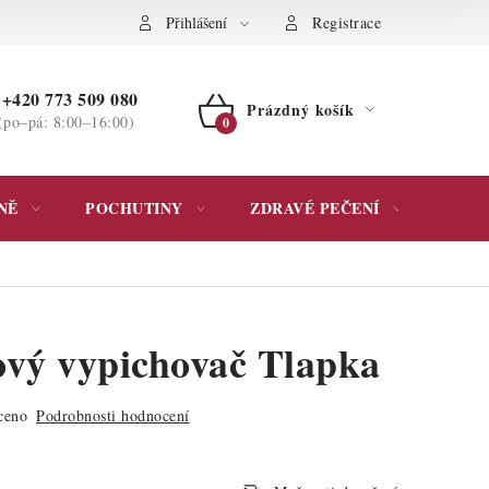
ochrany osobních údajů
Přihlášení
Registrace
+420 773 509 080
Prázdný košík
(po–pá: 8:00–16:00)
NÁKUPNÍ
KOŠÍK
NĚ
POCHUTINY
ZDRAVÉ PEČENÍ
DÁR
vý vypichovač Tlapka
ceno
Podrobnosti hodnocení