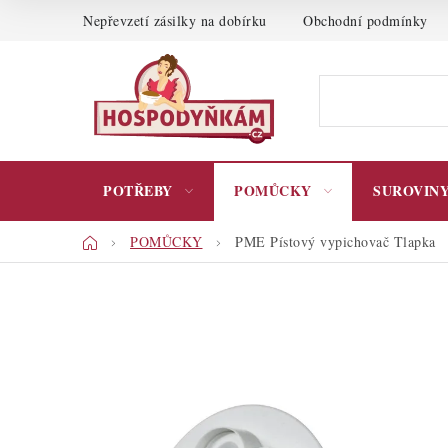
Přejít
Nepřevzetí zásilky na dobírku
Obchodní podmínky
na
obsah
POTŘEBY
POMŮCKY
SUROVIN
Domů
POMŮCKY
PME Pístový vypichovač Tlapka