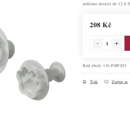
12.8.2
208 Kč
Měrná cena:
Kód zboží:
116-PAW203
Tisk
Zeptat se