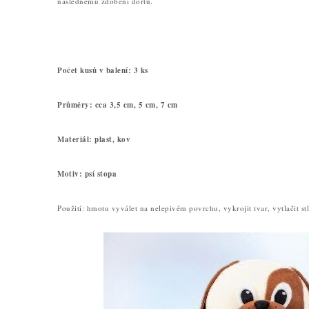
následnému zdobení dortů.
Počet kusů v balení: 3 ks
Průměry: cca 3,5 cm, 5 cm, 7 cm
Materiál: plast, kov
Motiv: psí stopa
Použití: hmotu vyválet na nelepivém povrchu, vykrojit tvar, vytlačit st