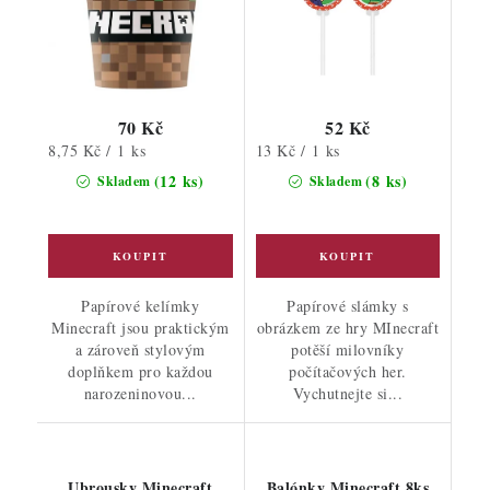
70 Kč
52 Kč
Měrná
Měrná
8,75 Kč / 1 ks
13 Kč / 1 ks
cena:
cena:
(12 ks)
(8 ks)
Skladem
Skladem
Papírové kelímky
Papírové slámky s
Minecraft jsou praktickým
obrázkem ze hry MInecraft
a zároveň stylovým
potěší milovníky
doplňkem pro každou
počítačových her.
narozeninovou...
Vychutnejte si...
Ubrousky Minecraft
Balónky Minecraft 8ks