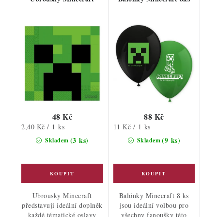
48 Kč
88 Kč
Měrná
Měrná
2,40 Kč / 1 ks
11 Kč / 1 ks
cena:
cena:
(3 ks)
(9 ks)
Skladem
Skladem
Ubrousky Minecraft
Balónky Minecraft 8 ks
představují ideální doplněk
jsou ideální volbou pro
každé tématické oslavy
všechny fanoušky této