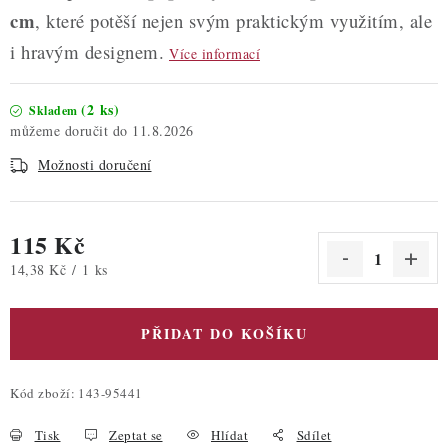
cm
, které potěší nejen svým praktickým využitím, ale
i hravým designem.
Více informací
(2 ks)
Skladem
11.8.2026
Možnosti doručení
115 Kč
Měrná cena:
14,38 Kč / 1 ks
PŘIDAT DO KOŠÍKU
Kód zboží:
143-95441
Tisk
Zeptat se
Hlídat
Sdílet