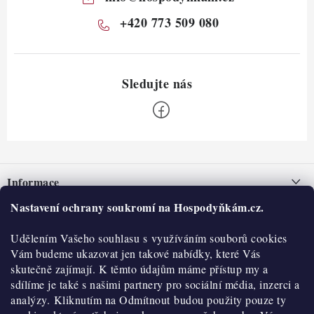
+420 773 509 080
Z
á
Informace
p
a
Nastavení ochrany soukromí na Hospodyňkám.cz.
Nepřevzetí zásilky na dobírku
O nás
t
Obchodní podmínky
Udělením Vašeho souhlasu s využíváním souborů cookies
í
Historie
O nákupu
Vám budeme ukazovat jen takové nabídky, které Vás
Hodnocení obchodu
skutečně zajímají. K těmto údajům máme přístup my a
Kontakty
Reklamace a vratky
sdílíme je také s našimi partnery pro sociální média, inzerci a
Blog
analýzy. Kliknutím na Odmítnout budou použity pouze ty