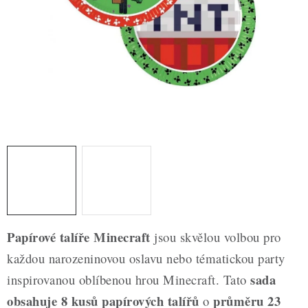
ZDRAVÉ PEČENÍ
DÁRKOVÉ POUKAZY
TÉMATICKÉ PRODUKTY
PROFI BALENÍ
NOVÉ ZBOŽÍ
ZNAČKY
Nepřevzetí zásilky na dobírku
Obchodní podmínky
Papírové talíře Minecraft
jsou skvělou volbou pro
Hodnocení obchodu
Blog
Moje objednávka
každou narozeninovou oslavu nebo tématickou party
Podmínky ochrany osobních údajů
sada
inspirovanou oblíbenou hrou Minecraft. Tato
obsahuje 8 kusů papírových talířů
průměru 23
o