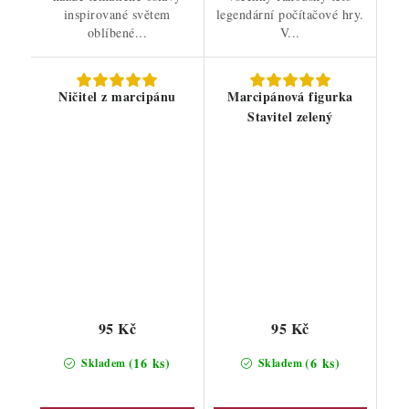
inspirované světem
legendární počítačové hry.
oblíbené...
V...
Ničitel z marcipánu
Marcipánová figurka
Stavitel zelený
95 Kč
95 Kč
(16 ks)
(6 ks)
Skladem
Skladem