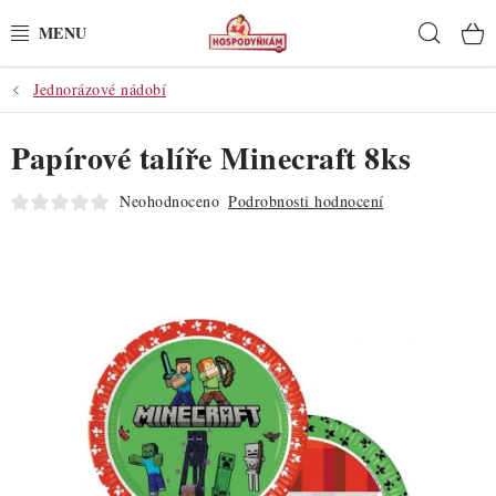
Přejít
Hleda
na
obsah
Jednorázové nádobí
POTŘEBY
Papírové talíře Minecraft 8ks
POMŮCKY
Neohodnoceno
Podrobnosti hodnocení
SUROVINY
DEKORACE
PRO OSLAVY
DO KUCHYNĚ
POCHUTINY