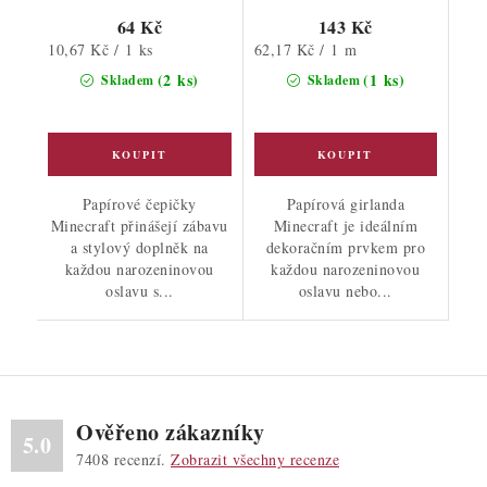
64 Kč
143 Kč
Měrná
Měrná
10,67 Kč / 1 ks
62,17 Kč / 1 m
cena:
cena:
(2 ks)
(1 ks)
Skladem
Skladem
Papírové čepičky
Papírová girlanda
Minecraft přinášejí zábavu
Minecraft je ideálním
a stylový doplněk na
dekoračním prvkem pro
každou narozeninovou
každou narozeninovou
oslavu s...
oslavu nebo...
Ověřeno zákazníky
5.0
7408
recenzí.
Zobrazit všechny recenze