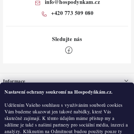
info
@
hospodynkam.cz
+420 773 509 080
Z
á
Informace
p
a
Nastavení ochrany soukromí na Hospodyňkám.cz.
Nepřevzetí zásilky na dobírku
O nás
t
Obchodní podmínky
Udělením Vašeho souhlasu s využíváním souborů cookies
í
Historie
O nákupu
Vám budeme ukazovat jen takové nabídky, které Vás
Hodnocení obchodu
skutečně zajímají. K těmto údajům máme přístup my a
Kontakty
Reklamace a vratky
sdílíme je také s našimi partnery pro sociální média, inzerci a
Blog
analýzy. Kliknutím na Odmítnout budou použity pouze ty