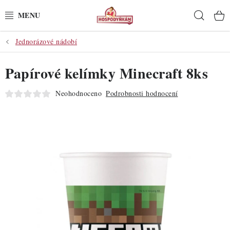
Přejít
Hleda
na
obsah
Jednorázové nádobí
POTŘEBY
Papírové kelímky Minecraft 8ks
POMŮCKY
Neohodnoceno
Podrobnosti hodnocení
SUROVINY
DEKORACE
PRO OSLAVY
DO KUCHYNĚ
POCHUTINY