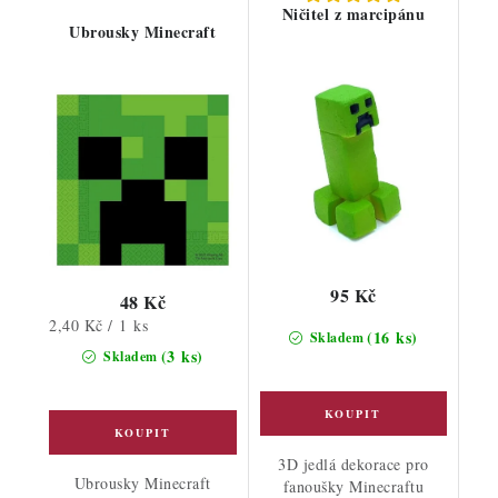
Ničitel z marcipánu
Ubrousky Minecraft
95 Kč
48 Kč
Měrná
2,40 Kč / 1 ks
(16 ks)
Skladem
cena:
(3 ks)
Skladem
3D jedlá dekorace pro
Ubrousky Minecraft
fanoušky Minecraftu