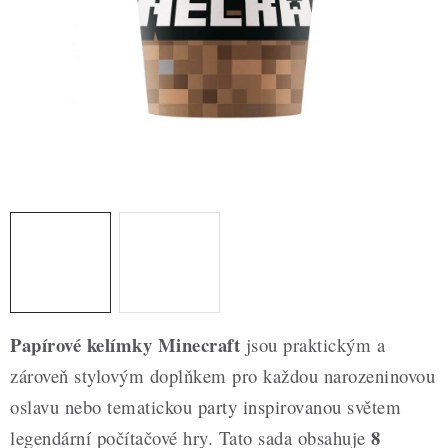
ZDRAVÉ PEČENÍ
DÁRKOVÉ POUKAZY
TÉMATICKÉ PRODUKTY
PROFI BALENÍ
NOVÉ ZBOŽÍ
ZNAČKY
Nepřevzetí zásilky na dobírku
Obchodní podmínky
Papírové kelímky Minecraft
jsou praktickým a
Hodnocení obchodu
Blog
Moje objednávka
zároveň stylovým doplňkem pro každou narozeninovou
Podmínky ochrany osobních údajů
oslavu nebo tematickou party inspirovanou světem
8
legendární počítačové hry. Tato sada obsahuje