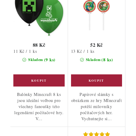
88 Kč
52 Kč
Měrná
Měrná
11 Kč / 1 ks
13 Kč / 1 ks
cena:
cena:
(9 ks)
(8 ks)
Skladem
Skladem
Balónky Minecraft 8 ks
Papírové slámky s
jsou ideální volbou pro
obrázkem ze hry MInecraft
všechny fanoušky této
potěší milovníky
legendární počítačové hry.
počítačových her.
V...
Vychutnejte si...