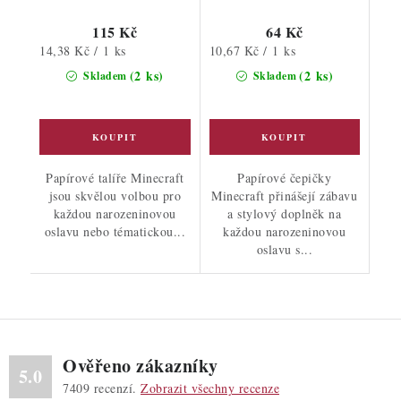
115 Kč
64 Kč
Měrná
Měrná
14,38 Kč / 1 ks
10,67 Kč / 1 ks
cena:
cena:
(2 ks)
(2 ks)
Skladem
Skladem
Papírové talíře Minecraft
Papírové čepičky
jsou skvělou volbou pro
Minecraft přinášejí zábavu
každou narozeninovou
a stylový doplněk na
oslavu nebo tématickou...
každou narozeninovou
oslavu s...
Ověřeno zákazníky
5.0
7409
recenzí.
Zobrazit všechny recenze