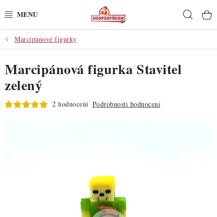
Přejít
Hleda
na
obsah
Marcipánové figurky
POTŘEBY
Marcipánová figurka Stavitel
POMŮCKY
zelený
SUROVINY
2 hodnocení
Podrobnosti hodnocení
DEKORACE
PRO OSLAVY
DO KUCHYNĚ
POCHUTINY