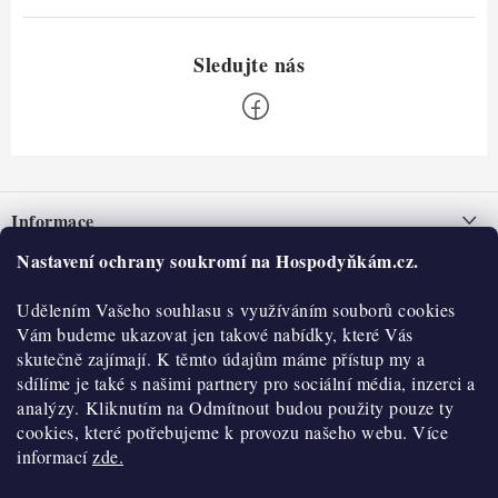
Z
á
Informace
p
a
Nastavení ochrany soukromí na Hospodyňkám.cz.
Nepřevzetí zásilky na dobírku
O nás
t
Obchodní podmínky
Udělením Vašeho souhlasu s využíváním souborů cookies
í
Historie
O nákupu
Vám budeme ukazovat jen takové nabídky, které Vás
Hodnocení obchodu
skutečně zajímají. K těmto údajům máme přístup my a
Kontakty
Reklamace a vratky
sdílíme je také s našimi partnery pro sociální média, inzerci a
Blog
analýzy. Kliknutím na Odmítnout budou použity pouze ty
cookies, které potřebujeme k provozu našeho webu. Více
Moje objednávka
Výdejní místa
informací
zde.
Podmínky ochrany osobních údajů
Cookies