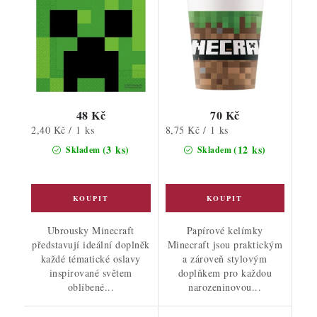
48 Kč
70 Kč
Měrná
Měrná
2,40 Kč / 1 ks
8,75 Kč / 1 ks
cena:
cena:
(3 ks)
(12 ks)
Skladem
Skladem
Ubrousky Minecraft
Papírové kelímky
představují ideální doplněk
Minecraft jsou praktickým
každé tématické oslavy
a zároveň stylovým
inspirované světem
doplňkem pro každou
oblíbené...
narozeninovou...