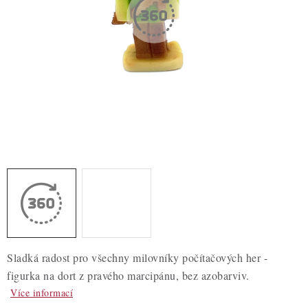
ZDRAVÉ PEČENÍ
DÁRKOVÉ POUKAZY
TÉMATICKÉ PRODUKTY
PROFI BALENÍ
NOVÉ ZBOŽÍ
ZNAČKY
Nepřevzetí zásilky na dobírku
Obchodní podmínky
Hodnocení obchodu
Blog
Moje objednávka
Sladká radost pro všechny milovníky počítačových her -
Podmínky ochrany osobních údajů
figurka na dort z pravého marcipánu, bez azobarviv.
Více informací