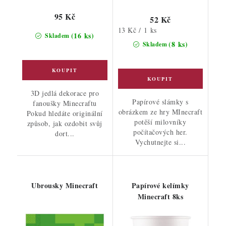
95 Kč
52 Kč
Měrná
13 Kč / 1 ks
(16 ks)
Skladem
cena:
(8 ks)
Skladem
3D jedlá dekorace pro
Papírové slámky s
fanoušky Minecraftu
obrázkem ze hry MInecraft
Pokud hledáte originální
potěší milovníky
způsob, jak ozdobit svůj
počítačových her.
dort...
Vychutnejte si...
Ubrousky Minecraft
Papírové kelímky
Minecraft 8ks