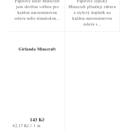
Papírové talíře Minecraft
Papírové čepičky
jsou skvělou volbou pro
Minecraft přinášejí zábavu
každou narozeninovou
a stylový doplněk na
oslavu nebo tématickou...
každou narozeninovou
oslavu s...
Girlanda Minecraft
143 Kč
Měrná
62,17 Kč / 1 m