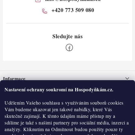
+420 773 509 080
Z
á
Informace
p
a
Nastavení ochrany soukromí na Hospodyňkám.cz.
Nepřevzetí zásilky na dobírku
O nás
t
Obchodní podmínky
Udělením Vašeho souhlasu s využíváním souborů cookies
í
Historie
O nákupu
Vám budeme ukazovat jen takové nabídky, které Vás
Hodnocení obchodu
skutečně zajímají. K těmto údajům máme přístup my a
Kontakty
Reklamace a vratky
sdílíme je také s našimi partnery pro sociální média, inzerci a
Blog
analýzy. Kliknutím na Odmítnout budou použity pouze ty