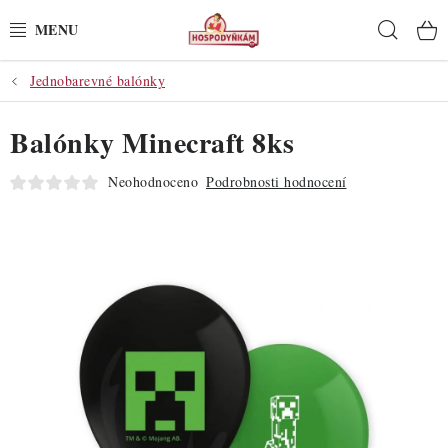
Přejít
Hleda
na
obsah
Jednobarevné balónky
POTŘEBY
Balónky Minecraft 8ks
POMŮCKY
Neohodnoceno
Podrobnosti hodnocení
SUROVINY
DEKORACE
PRO OSLAVY
DO KUCHYNĚ
POCHUTINY