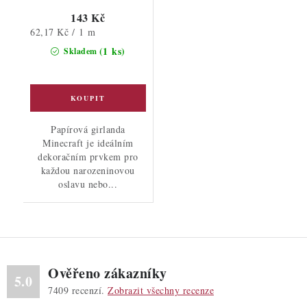
143 Kč
Měrná
62,17 Kč / 1 m
cena:
(1 ks)
Skladem
Papírová girlanda
Minecraft je ideálním
dekoračním prvkem pro
každou narozeninovou
oslavu nebo...
Ověřeno zákazníky
5.0
7409
recenzí.
Zobrazit všechny recenze