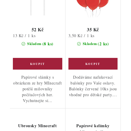
52 Kč
35 Kč
Měrná
Měrná
13 Kč / 1 ks
3,50 Kč / 1 ks
cena:
cena:
(8 ks)
(2 ks)
Skladem
Skladem
Papírové slámky s
Dodáváme nafukovací
obrázkem ze hry MInecraft
balónky pro Vaše oslavy.
potěší milovníky
Balónky červené 10ks jsou
počítačových her.
vhodné pro dětské party....
Vychutnejte si...
Ubrousky Minecraft
Papírové kelímky