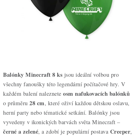
ZDRAVÉ PEČENÍ
DÁRKOVÉ POUKAZY
TÉMATICKÉ PRODUKTY
PROFI BALENÍ
NOVÉ ZBOŽÍ
Balónky Minecraft 8 ks
jsou ideální volbou pro
ZNAČKY
všechny fanoušky této legendární počítačové hry. V
osm nafukovacích balónků
každém balení naleznete
Nepřevzetí zásilky na dobírku
Obchodní podmínky
28 cm
o průměru
, které oživí každou dětskou oslavu,
Hodnocení obchodu
Blog
Moje objednávka
herní party nebo tématické setkání. Balónky jsou
Podmínky ochrany osobních údajů
vyvedeny v ikonických barvách světa Minecraft –
černé a zelené
Creeper
, a zdobí je populární postava
,