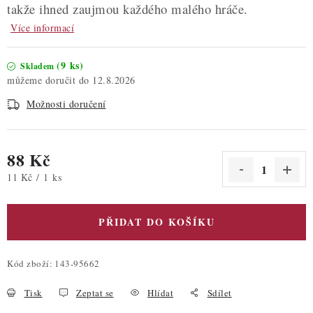
takže ihned zaujmou každého malého hráče.
Více informací
(9 ks)
Skladem
12.8.2026
Možnosti doručení
88 Kč
Měrná cena:
11 Kč / 1 ks
PŘIDAT DO KOŠÍKU
Kód zboží:
143-95662
Tisk
Zeptat se
Hlídat
Sdílet