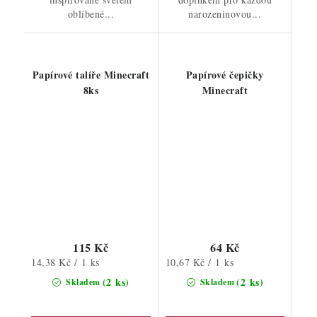
oblíbené...
narozeninovou...
Papírové talíře Minecraft
Papírové čepičky
8ks
Minecraft
115 Kč
64 Kč
Měrná
Měrná
14,38 Kč / 1 ks
10,67 Kč / 1 ks
cena:
cena:
(2 ks)
(2 ks)
Skladem
Skladem