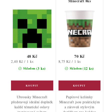
Minecraft 8ks
48 Kč
70 Kč
Měrná
Měrná
2,40 Kč / 1 ks
8,75 Kč / 1 ks
cena:
cena:
(3 ks)
(12 ks)
Skladem
Skladem
Ubrousky Minecraft
Papírové kelímky
představují ideální doplněk
Minecraft jsou praktickým
každé tématické oslavy
a zároveň stylovým
inspirované světem
doplňkem pro každou