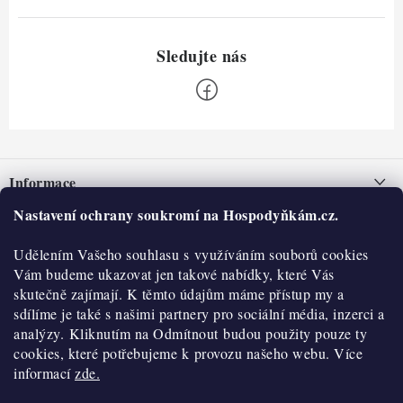
Z
á
Informace
p
a
Nastavení ochrany soukromí na Hospodyňkám.cz.
Nepřevzetí zásilky na dobírku
O nás
t
Obchodní podmínky
Udělením Vašeho souhlasu s využíváním souborů cookies
í
Historie
O nákupu
Vám budeme ukazovat jen takové nabídky, které Vás
Hodnocení obchodu
skutečně zajímají. K těmto údajům máme přístup my a
Kontakty
Reklamace a vratky
sdílíme je také s našimi partnery pro sociální média, inzerci a
Blog
analýzy. Kliknutím na Odmítnout budou použity pouze ty
cookies, které potřebujeme k provozu našeho webu. Více
Moje objednávka
Výdejní místa
informací
zde.
Podmínky ochrany osobních údajů
Cookies