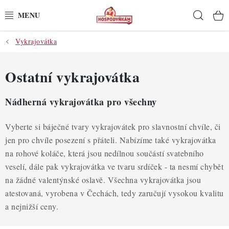
Přejít
Hleda
na
obsah
Vykrajovátka
POTŘEBY
POMŮCKY
Ostatní vykrajovátka
SUROVINY
Nádherná vykrajovátka pro všechny
DEKORACE
Vyberte si báječné tvary vykrajovátek pro slavnostní chvíle, či
jen pro chvíle posezení s přáteli. Nabízíme také vykrajovátka
PRO OSLAVY
na rohové koláče, která jsou nedílnou součástí svatebního
veselí, dále pak vykrajovátka ve tvaru srdíček - ta nesmí chybět
DO KUCHYNĚ
na žádné valentýnské oslavě. Všechna vykrajovátka jsou
atestovaná, vyrobena v Čechách, tedy zaručují vysokou kvalitu
POCHUTINY
a nejnižší ceny.