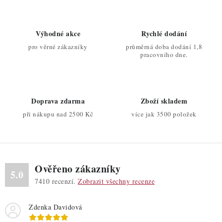
l
á
d
Výhodné akce
Rychlé dodání
a
pro věrné zákazníky
průměrná doba dodání 1,8
c
pracovního dne.
í
p
r
Doprava zdarma
Zboží skladem
v
při nákupu nad 2500 Kč
více jak 3500 položek
k
y
v
ý
Ověřeno zákazníky
p
5.0
7410
recenzí.
Zobrazit všechny recenze
i
s
Zdenka Davidová
u