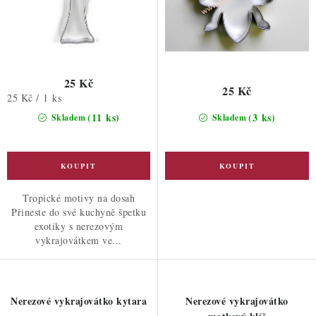
25 Kč
25 Kč
Měrná
25 Kč / 1 ks
cena:
(11 ks)
(3 ks)
Skladem
Skladem
Tropické motivy na dosah
Přineste do své kuchyně špetku
exotiky s nerezovým
vykrajovátkem ve...
Nerezové vykrajovátko kytara
Nerezové vykrajovátko