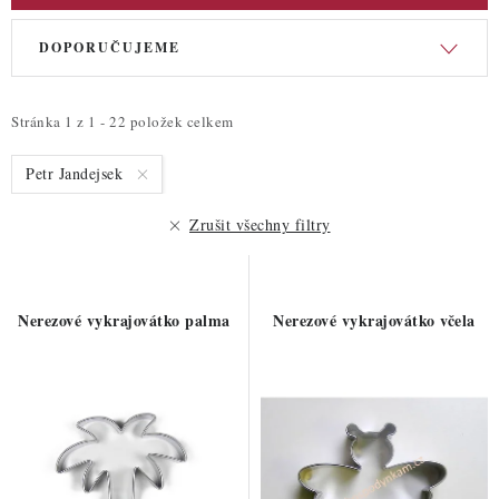
V
Ř
DOPORUČUJEME
ý
a
p
z
i
e
Stránka
1
z
1
-
22
položek celkem
s
n
Petr Jandejsek
p
í
r
p
Zrušit všechny filtry
o
r
d
o
u
d
Nerezové vykrajovátko palma
Nerezové vykrajovátko včela
k
u
t
k
ů
t
ů