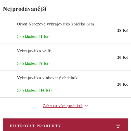
ZDRAVÉ PEČENÍ
Nejprodávanější
DÁRKOVÉ POUKAZY
Orion Nerezové vykrajovátko kolečko 6cm
28 Kč
TÉMATICKÉ PRODUKTY
(1 ks)
Skladem
PROFI BALENÍ
Vykrajovátko vějíř
20 Kč
NOVÉ ZBOŽÍ
(8 ks)
Skladem
ZNAČKY
Vykrajovátko vlnkovaný obdélník
20 Kč
(14 ks)
Skladem
Nepřevzetí zásilky na dobírku
Obchodní podmínky
Hodnocení obchodu
Blog
Moje objednávka
Zobrazit více produktů
Podmínky ochrany osobních údajů
FILTROVAT PRODUKTY