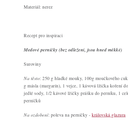
Materiál: nerez
Recept pro inspiraci
Medové perníčky (bez odležení, jsou hned měkké)
Suroviny
Na těsto
: 250 g hladké mouky, 100g moučkového cukr
g másla (margarín), 1 vejce, 1 kávová lžička koření d
jedlé sody, 1/2 kávové lžičky prášku do perníku, 1 cel
perníčků
Na ozdobení
: poleva na perníčky -
královská glazura