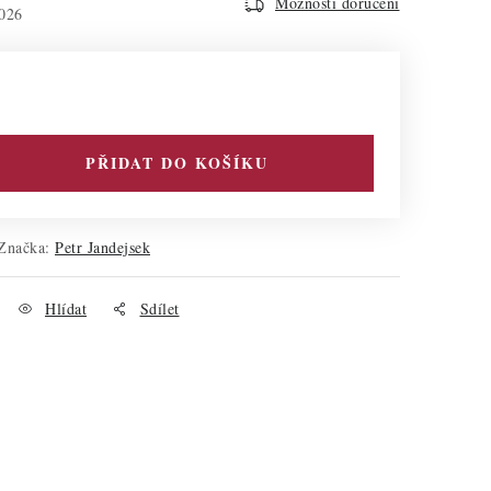
Možnosti doručení
026
PŘIDAT DO KOŠÍKU
Značka:
Petr Jandejsek
Hlídat
Sdílet