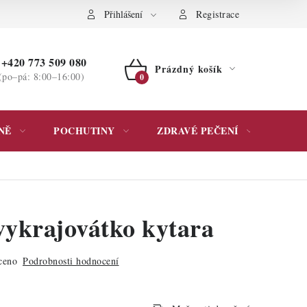
ochrany osobních údajů
Přihlášení
Registrace
+420 773 509 080
Prázdný košík
(po–pá: 8:00–16:00)
NÁKUPNÍ
KOŠÍK
NĚ
POCHUTINY
ZDRAVÉ PEČENÍ
DÁR
vykrajovátko kytara
ceno
Podrobnosti hodnocení