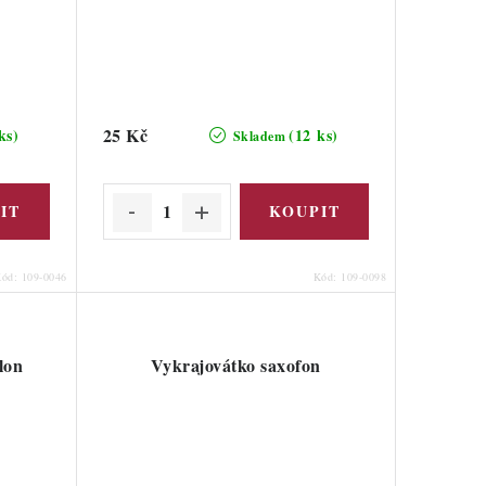
25 Kč
ks)
(12 ks)
Skladem
Kód:
109-0046
Kód:
109-0098
lon
Vykrajovátko saxofon