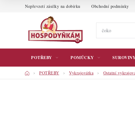
Přejít
Nepřevzetí zásilky na dobírku
Obchodní podmínky
na
obsah
POTŘEBY
POMŮCKY
SUROVIN
Domů
POTŘEBY
Vykrajovátka
Ostatní vykrajov