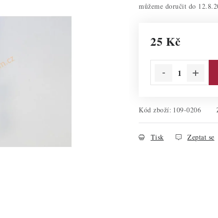
12.8.2
25 Kč
Měrná cena:
Kód zboží:
109-0206
Tisk
Zeptat se