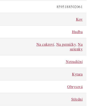
8595188502061
Kov
Hudba
Na cukroví
,
Na perníčky
,
Na
sušenky
Netradiční
Kytara
Obrysová
Střední