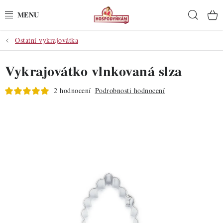
Přejít
Hleda
na
obsah
Ostatní vykrajovátka
POTŘEBY
Vykrajovátko vlnkovaná slza
POMŮCKY
2 hodnocení
Podrobnosti hodnocení
SUROVINY
DEKORACE
PRO OSLAVY
DO KUCHYNĚ
POCHUTINY