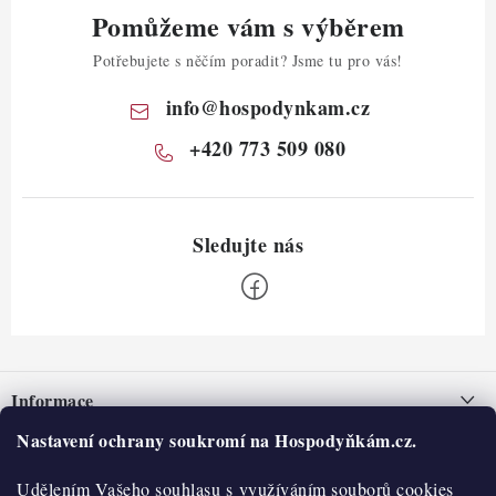
Pomůžeme vám s výběrem
Potřebujete s něčím poradit? Jsme tu pro vás!
info
@
hospodynkam.cz
+420 773 509 080
Z
á
Informace
p
a
Nastavení ochrany soukromí na Hospodyňkám.cz.
Nepřevzetí zásilky na dobírku
O nás
t
Obchodní podmínky
Udělením Vašeho souhlasu s využíváním souborů cookies