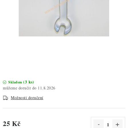
ZDRAVÉ PEČENÍ
DÁRKOVÉ POUKAZY
TÉMATICKÉ PRODUKTY
PROFI BALENÍ
NOVÉ ZBOŽÍ
ZNAČKY
(3 ks)
Skladem
11.8.2026
Nepřevzetí zásilky na dobírku
Obchodní podmínky
Možnosti doručení
Hodnocení obchodu
Blog
Moje objednávka
Podmínky ochrany osobních údajů
25 Kč