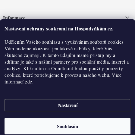
Z
á
Informace
p
a
Nastavení ochrany soukromí na Hospodyňkám.cz.
Nepřevzetí zásilky na dobírku
O nás
t
Obchodní podmínky
Udělením Vašeho souhlasu s využíváním souborů cookies
í
Historie
O nákupu
Vám budeme ukazovat jen takové nabídky, které Vás
Hodnocení obchodu
skutečně zajímají. K těmto údajům máme přístup my a
Kontakty
Reklamace a vratky
sdílíme je také s našimi partnery pro sociální média, inzerci a
Blog
analýzy. Kliknutím na Odmítnout budou použity pouze ty
cookies, které potřebujeme k provozu našeho webu. Více
Moje objednávka
Výdejní místa
informací
zde.
Podmínky ochrany osobních údajů
Cookies
Nastavení
Vydělávejte s námi
Copyright 2026
Hospodyňkám.cz
. Všechna práva vyhrazena.
Upravit nastavení
cookies
Velkoobchod
Souhlasím
Vytvořil Shoptet