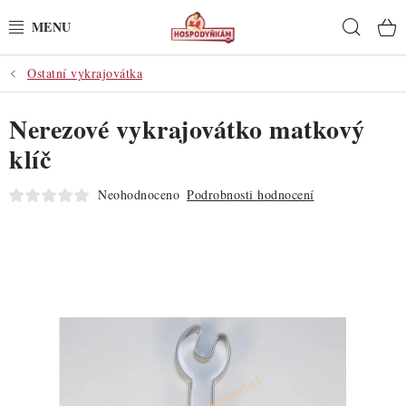
Přejít
Hleda
na
obsah
Ostatní vykrajovátka
POTŘEBY
Nerezové vykrajovátko matkový
POMŮCKY
klíč
SUROVINY
Neohodnoceno
Podrobnosti hodnocení
DEKORACE
PRO OSLAVY
DO KUCHYNĚ
POCHUTINY