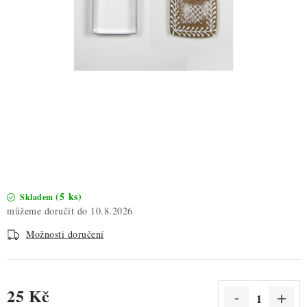
ZDRAVÉ PEČENÍ
DÁRKOVÉ POUKAZY
TÉMATICKÉ PRODUKTY
PROFI BALENÍ
NOVÉ ZBOŽÍ
ZNAČKY
(5 ks)
Skladem
10.8.2026
Nepřevzetí zásilky na dobírku
Obchodní podmínky
Možnosti doručení
Hodnocení obchodu
Blog
Moje objednávka
Podmínky ochrany osobních údajů
25 Kč