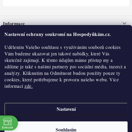
Z
á
Informace
p
a
Nastavení ochrany soukromí na Hospodyňkám.cz.
Nepřevzetí zásilky na dobírku
O nás
t
Obchodní podmínky
Udělením Vašeho souhlasu s využíváním souborů cookies
í
Historie
O nákupu
Vám budeme ukazovat jen takové nabídky, které Vás
Hodnocení obchodu
skutečně zajímají. K těmto údajům máme přístup my a
Kontakty
Reklamace a vratky
sdílíme je také s našimi partnery pro sociální média, inzerci a
Blog
analýzy. Kliknutím na Odmítnout budou použity pouze ty
cookies, které potřebujeme k provozu našeho webu. Více
Moje objednávka
Výdejní místa
informací
zde.
Podmínky ochrany osobních údajů
Cookies
Nastavení
Vydělávejte s námi
Copyright 2026
Hospodyňkám.cz
. Všechna práva vyhrazena.
Upravit nastavení
cookies
Velkoobchod
Zobrazit
Souhlasím
Vytvořil Shoptet