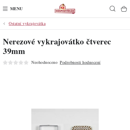
Přejít
Hleda
na
obsah
Ostatní vykrajovátka
POTŘEBY
Nerezové vykrajovátko čtverec
POMŮCKY
39mm
SUROVINY
Neohodnoceno
Podrobnosti hodnocení
DEKORACE
PRO OSLAVY
DO KUCHYNĚ
POCHUTINY