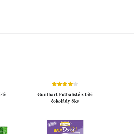
iště
Günthart Fotbalisté z bílé
čokolády 8ks