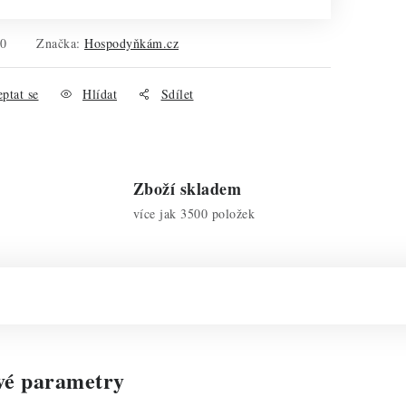
00
Značka:
Hospodyňkám.cz
ptat se
Hlídat
Sdílet
Zboží skladem
více jak 3500 položek
vé parametry