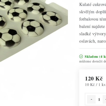
Kulaté cukrov
skvělým doplňk
fotbalovou té
balení najdet
sladké výtvory
oslavách, naro
Skladem
(4 k
120 Kč
Měrná cena:
10 Kč / 1 ks