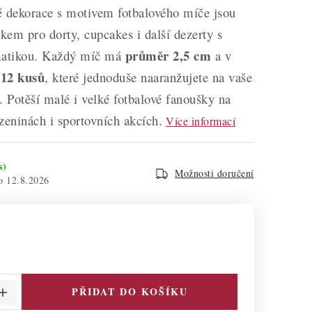
é dekorace s motivem fotbalového míče jsou
em pro dorty, cupcakes i další dezerty s
průměr 2,5 cm
matikou. Každý míč má
a v
12 kusů
e
, které jednoduše naaranžujete na vaše
. Potěší malé i velké fotbalové fanoušky na
zeninách i sportovních akcích.
Více informací
s)
Možnosti doručení
12.8.2026
PŘIDAT DO KOŠÍKU