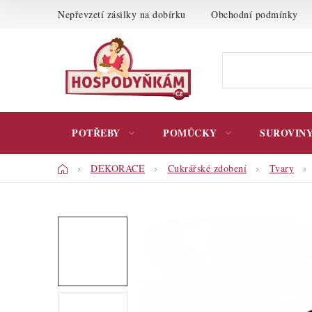
Přejít
Nepřevzetí zásilky na dobírku
Obchodní podmínky
na
obsah
POTŘEBY
POMŮCKY
SUROVIN
Domů
DEKORACE
Cukrářské zdobení
Tvary