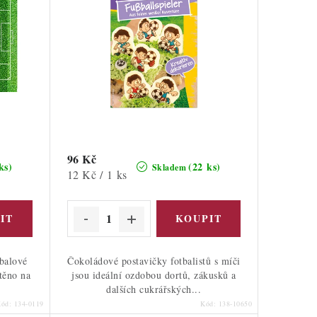
96 Kč
ks)
(22 ks)
Skladem
Měrná
12 Kč / 1 ks
cena:
tbalové
Čokoládové postavičky fotbalistů s míči
štěno na
jsou ideální ozdobou dortů, zákusků a
dalších cukrářských...
Kód:
134-0119
Kód:
138-10650