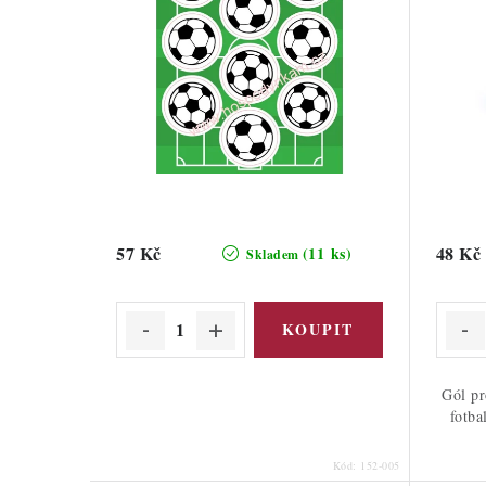
57 Kč
48 Kč
(11 ks)
Skladem
Gól pr
fotba
Kód:
152-005