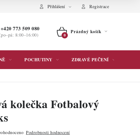
ochrany osobních údajů
Přihlášení
Registrace
+420 773 509 080
Prázdný košík
(po–pá: 8:00–16:00)
NÁKUPNÍ
KOŠÍK
NĚ
POCHUTINY
ZDRAVÉ PEČENÍ
DÁR
á kolečka Fotbalový
ks
ohodnoceno
Podrobnosti hodnocení