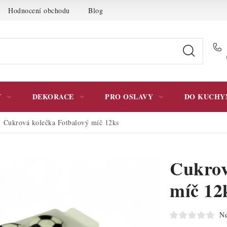
Hodnocení obchodu
Blog
Moje objednávka
Podmínky 
Y
DEKORACE
PRO OSLAVY
DO KUCHY
Cukrová kolečka Fotbalový míč 12ks
Cukrov
míč 12
Ne