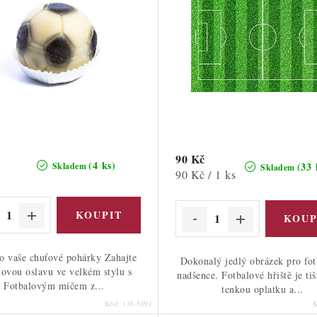
90 Kč
(4 ks)
(33 
Skladem
Skladem
Měrná
90 Kč / 1 ks
cena:
o vaše chuťové pohárky Zahajte
Dokonalý jedlý obrázek pro fo
lovou oslavu ve velkém stylu s
nadšence. Fotbalové hřiště je ti
Fotbalovým míčem z...
tenkou oplatku a...
Kód:
136-5091