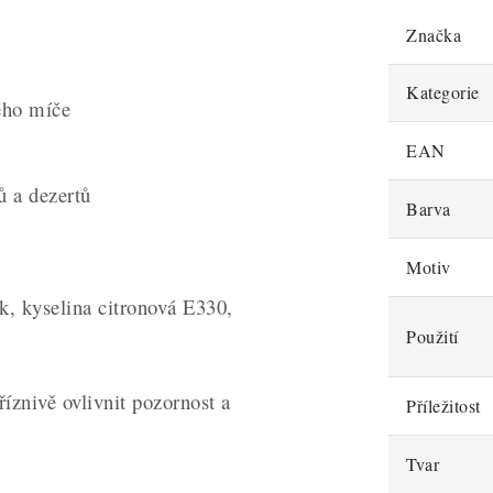
Značka
Kategorie
ého míče
EAN
ů a dezertů
Barva
Motiv
 kyselina citronová E330,
Použití
znivě ovlivnit pozornost a
Příležitost
Tvar