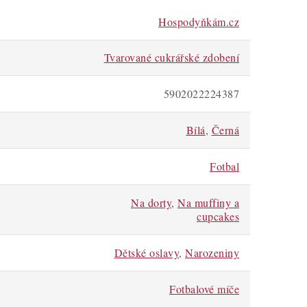
Hospodyňkám.cz
Tvarované cukrářské zdobení
5902022224387
Bílá
,
Černá
Fotbal
Na dorty
,
Na muffiny a
cupcakes
Dětské oslavy
,
Narozeniny
Fotbalové míče