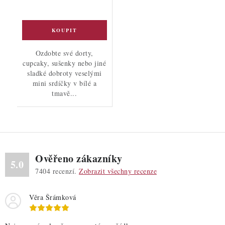
Ozdobte své dorty,
cupcaky, sušenky nebo jiné
sladké dobroty veselými
mini srdíčky v bílé a
tmavě...
Ověřeno zákazníky
5.0
7404
recenzí.
Zobrazit všechny recenze
Věra Šrámková