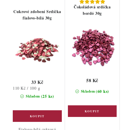
Čokoládová srdíčka
Cukrové zdobení Srdíčka
bordó 30g
fialovo-bílá 30g
58 Kč
33 Kč
Měrná
110 Kč / 100 g
(60 ks)
Skladem
cena:
(25 ks)
Skladem
Fialovo-bílá cukrová