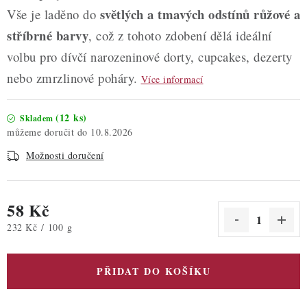
světlých a tmavých odstínů růžové a
Vše je laděno do
stříbrné barvy
, což z tohoto zdobení dělá ideální
volbu pro dívčí narozeninové dorty, cupcakes, dezerty
nebo zmrzlinové poháry.
Více informací
(12 ks)
Skladem
10.8.2026
Možnosti doručení
58 Kč
Měrná cena:
232 Kč / 100 g
PŘIDAT DO KOŠÍKU