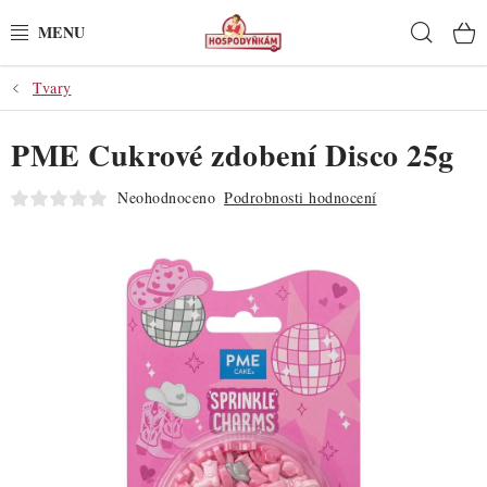
Přejít
Hleda
na
obsah
Tvary
POTŘEBY
PME Cukrové zdobení Disco 25g
POMŮCKY
Neohodnoceno
Podrobnosti hodnocení
SUROVINY
DEKORACE
PRO OSLAVY
DO KUCHYNĚ
POCHUTINY