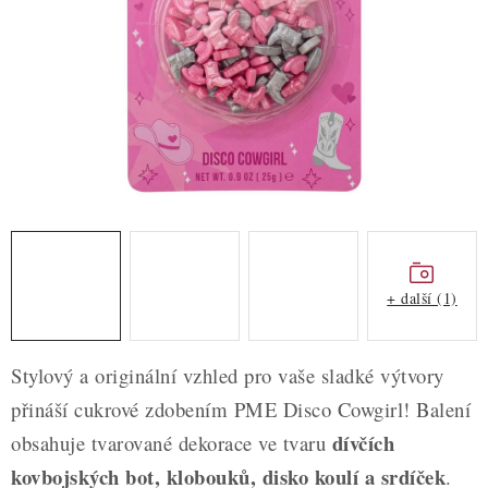
ZDRAVÉ PEČENÍ
DÁRKOVÉ POUKAZY
TÉMATICKÉ PRODUKTY
PROFI BALENÍ
NOVÉ ZBOŽÍ
ZNAČKY
+ další (1)
Nepřevzetí zásilky na dobírku
Obchodní podmínky
Stylový a originální vzhled pro vaše sladké výtvory
Hodnocení obchodu
Blog
Moje objednávka
přináší cukrové zdobením PME Disco Cowgirl! Balení
Podmínky ochrany osobních údajů
dívčích
obsahuje tvarované dekorace ve tvaru
kovbojských bot, klobouků, disko koulí a srdíček
.