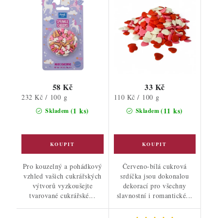
58 Kč
33 Kč
Měrná
Měrná
232 Kč / 100 g
110 Kč / 100 g
cena:
cena:
(1 ks)
(11 ks)
Skladem
Skladem
Pro kouzelný a pohádkový
Červeno-bílá cukrová
vzhled vašich cukrářských
srdíčka jsou dokonalou
výtvorů vyzkoušejte
dekorací pro všechny
tvarované cukrářské...
slavnostní i romantické...