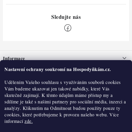
Z
á
Informace
p
a
Nastavení ochrany soukromí na Hospodyňkám.cz.
Nepřevzetí zásilky na dobírku
O nás
t
Obchodní podmínky
Udělením Vašeho souhlasu s využíváním souborů cookies
í
Historie
O nákupu
Vám budeme ukazovat jen takové nabídky, které Vás
Hodnocení obchodu
skutečně zajímají. K těmto údajům máme přístup my a
Kontakty
Reklamace a vratky
sdílíme je také s našimi partnery pro sociální média, inzerci a
Blog
analýzy. Kliknutím na Odmítnout budou použity pouze ty
cookies, které potřebujeme k provozu našeho webu. Více
Moje objednávka
Výdejní místa
informací
zde.
Podmínky ochrany osobních údajů
Cookies