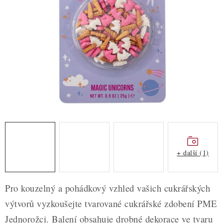
ZDRAVÉ PEČENÍ
DÁRKOVÉ POUKAZY
TÉMATICKÉ PRODUKTY
PROFI BALENÍ
NOVÉ ZBOŽÍ
ZNAČKY
+ další (1)
Nepřevzetí zásilky na dobírku
Obchodní podmínky
Hodnocení obchodu
Blog
Moje objednávka
Pro kouzelný a pohádkový vzhled vašich cukrářských
Podmínky ochrany osobních údajů
výtvorů vyzkoušejte tvarované cukrářské zdobení PME
Jednorožci. Balení obsahuje drobné dekorace ve tvaru