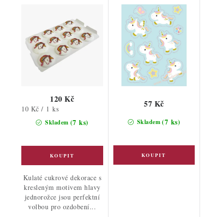
120 Kč
57 Kč
Měrná
10 Kč / 1 ks
cena:
(7 ks)
(7 ks)
Skladem
Skladem
Kulaté cukrové dekorace s
kresleným motivem hlavy
jednorožce jsou perfektní
volbou pro ozdobení...