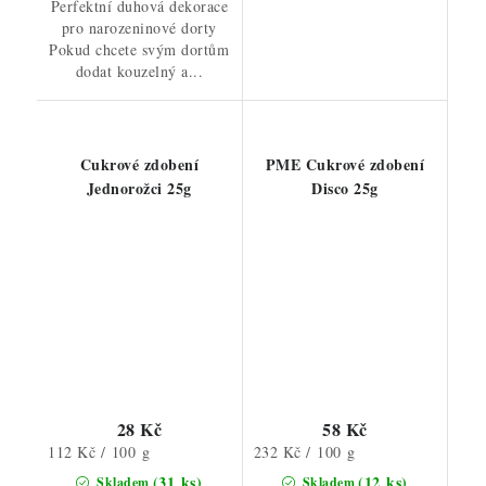
Perfektní duhová dekorace
pro narozeninové dorty
Pokud chcete svým dortům
dodat kouzelný a...
Cukrové zdobení
PME Cukrové zdobení
Jednorožci 25g
Disco 25g
28 Kč
58 Kč
Měrná
Měrná
112 Kč / 100 g
232 Kč / 100 g
cena:
cena:
(31 ks)
(12 ks)
Skladem
Skladem