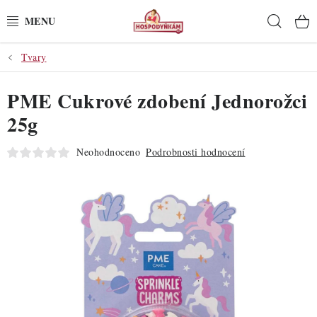
Přejít
Hleda
na
obsah
Tvary
POTŘEBY
PME Cukrové zdobení Jednorožci
POMŮCKY
25g
SUROVINY
Neohodnoceno
Podrobnosti hodnocení
DEKORACE
PRO OSLAVY
DO KUCHYNĚ
POCHUTINY