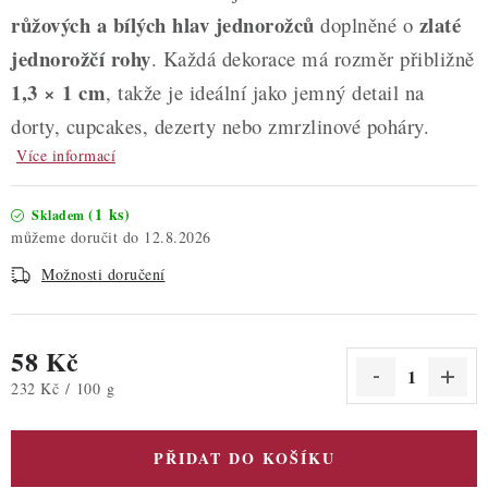
růžových a bílých hlav jednorožců
zlaté
doplněné o
jednorožčí rohy
. Každá dekorace má rozměr přibližně
1,3 × 1 cm
, takže je ideální jako jemný detail na
dorty, cupcakes, dezerty nebo zmrzlinové poháry.
Více informací
(1 ks)
Skladem
12.8.2026
Možnosti doručení
58 Kč
Měrná cena:
232 Kč / 100 g
PŘIDAT DO KOŠÍKU