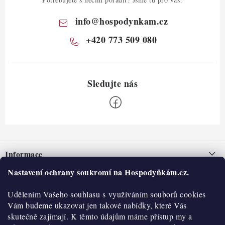
info
@
hospodynkam.cz
+420 773 509 080
Z
á
Informace
p
a
Nastavení ochrany soukromí na Hospodyňkám.cz.
Nepřevzetí zásilky na dobírku
O nás
t
Obchodní podmínky
Udělením Vašeho souhlasu s využíváním souborů cookies
í
Historie
O nákupu
Vám budeme ukazovat jen takové nabídky, které Vás
Hodnocení obchodu
skutečně zajímají. K těmto údajům máme přístup my a
Kontakty
Reklamace a vratky