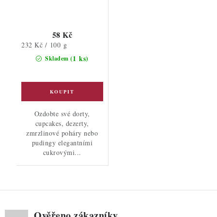
58 Kč
Měrná
232 Kč / 100 g
cena:
(1 ks)
Skladem
Ozdobte své dorty,
cupcakes, dezerty,
zmrzlinové poháry nebo
pudingy elegantními
cukrovými...
Ověřeno zákazníky