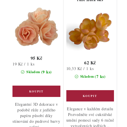
95 Kč
62 Kč
Měrná
19 Kč / 1 ks
Měrná
10,33 Kč / 1 ks
cena:
(9 ks)
Skladem
cena:
(7 ks)
Skladem
Elegantní 3D dekorace v
Elegance v každém detailu
podobě růže z jedlého
Pozvedněte své cukrářské
papíru působí díky
umění pomocí sady 6 ručně
stínování do pudrové barvy
vytvořených jedlých...
velmi...