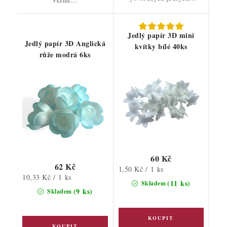
Jedlý papír 3D mini
Jedlý papír 3D Anglická
kvítky bílé 40ks
růže modrá 6ks
60 Kč
62 Kč
Měrná
1,50 Kč / 1 ks
Měrná
10,33 Kč / 1 ks
cena:
(11 ks)
Skladem
cena:
(9 ks)
Skladem