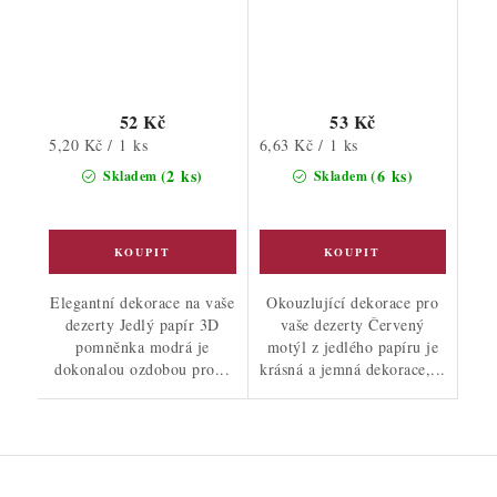
52 Kč
53 Kč
Měrná
Měrná
5,20 Kč / 1 ks
6,63 Kč / 1 ks
cena:
cena:
(2 ks)
(6 ks)
Skladem
Skladem
Elegantní dekorace na vaše
Okouzlující dekorace pro
dezerty Jedlý papír 3D
vaše dezerty Červený
pomněnka modrá je
motýl z jedlého papíru je
dokonalou ozdobou pro...
krásná a jemná dekorace,...