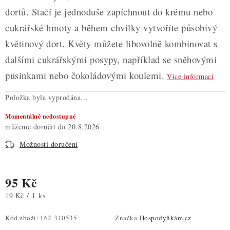
dortů. Stačí je jednoduše zapíchnout do krému nebo
cukrářské hmoty a během chvilky vytvoříte působivý
květinový dort. Květy můžete libovolně kombinovat s
dalšími cukrářskými posypy, například se sněhovými
pusinkami nebo čokoládovými koulemi.
Více informací
Položka byla vyprodána…
Momentálně nedostupné
20.8.2026
Možnosti doručení
95 Kč
Měrná cena:
19 Kč / 1 ks
Kód zboží:
162-310535
Značka:
Hospodyňkám.cz