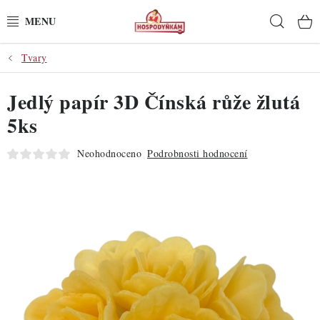
Přejít
Hleda
na
obsah
Tvary
POTŘEBY
Jedlý papír 3D Čínská růže žlutá
POMŮCKY
5ks
SUROVINY
Neohodnoceno
Podrobnosti hodnocení
DEKORACE
PRO OSLAVY
DO KUCHYNĚ
POCHUTINY