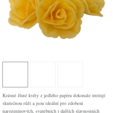
ZDRAVÉ PEČENÍ
DÁRKOVÉ POUKAZY
TÉMATICKÉ PRODUKTY
PROFI BALENÍ
NOVÉ ZBOŽÍ
ZNAČKY
Nepřevzetí zásilky na dobírku
Obchodní podmínky
Hodnocení obchodu
Blog
Moje objednávka
Krásné žluté květy z jedlého papíru dokonale imitují
Podmínky ochrany osobních údajů
skutečnou růži a jsou ideální pro zdobení
narozeninových, svatebních i dalších slavnostních