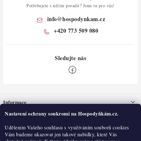
Potřebujete s něčím poradit? Jsme tu pro vás!
info
@
hospodynkam.cz
+420 773 509 080
Z
á
Informace
p
a
Nastavení ochrany soukromí na Hospodyňkám.cz.
Nepřevzetí zásilky na dobírku
O nás
t
Obchodní podmínky
Udělením Vašeho souhlasu s využíváním souborů cookies
í
Historie
O nákupu
Vám budeme ukazovat jen takové nabídky, které Vás
Hodnocení obchodu