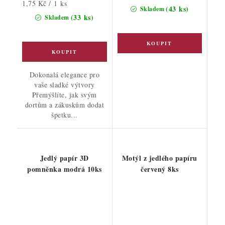
Měrná
1,75 Kč / 1 ks
(43 ks)
Skladem
cena:
(33 ks)
Skladem
Dokonalá elegance pro
vaše sladké výtvory
Přemýšlíte, jak svým
dortům a zákuskům dodat
špetku...
Jedlý papír 3D
Motýl z jedlého papíru
pomněnka modrá 10ks
červený 8ks