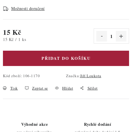
Možnosti doručení
15 Kč
Měrná cena:
15 Kč / 1 ks
PŘIDAT DO KOŠÍKU
Kód zboží:
106-1170
Značka:
Jiří Loukota
Tisk
Zeptat se
Hlídat
Sdílet
Výhodné akce
Rychlé dodání