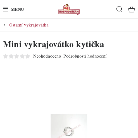
Přejít
Hleda
na
obsah
Ostatní vykrajovátka
POTŘEBY
Mini vykrajovátko kytička
POMŮCKY
Neohodnoceno
Podrobnosti hodnocení
SUROVINY
DEKORACE
PRO OSLAVY
DO KUCHYNĚ
POCHUTINY