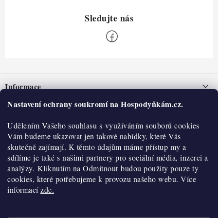
Z
á
Informace
p
a
Nastavení ochrany soukromí na Hospodyňkám.cz.
Nepřevzetí zásilky na dobírku
O nás
t
Obchodní podmínky
Udělením Vašeho souhlasu s využíváním souborů cookies
í
Historie
O nákupu
Vám budeme ukazovat jen takové nabídky, které Vás
Hodnocení obchodu
skutečně zajímají. K těmto údajům máme přístup my a
Kontakty
Reklamace a vratky
sdílíme je také s našimi partnery pro sociální média, inzerci a
Blog
analýzy. Kliknutím na Odmítnout budou použity pouze ty
cookies, které potřebujeme k provozu našeho webu. Více
Moje objednávka
Výdejní místa
informací
zde.
Podmínky ochrany osobních údajů
Cookies