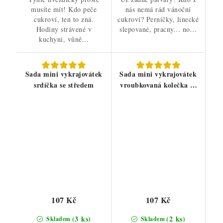
musíte mít! Kdo peče
nás nemá rád vánoční
cukroví, ten to zná.
cukroví? Perníčky, linecké
Hodiny strávené v
slepované, pracny... no...
kuchyni, vůně...
Sada mini vykrajovátek
Sada mini vykrajovátek
srdíčka se středem
vroubkovaná kolečka se
středem
107 Kč
107 Kč
(3 ks)
(2 ks)
Skladem
Skladem