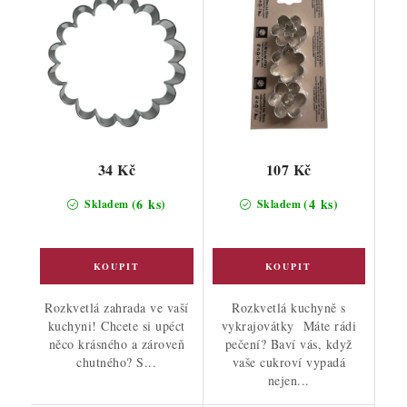
34 Kč
107 Kč
(6 ks)
(4 ks)
Skladem
Skladem
Rozkvetlá zahrada ve vaší
Rozkvetlá kuchyně s
kuchyni! Chcete si upéct
vykrajovátky Máte rádi
něco krásného a zároveň
pečení? Baví vás, když
chutného? S...
vaše cukroví vypadá
nejen...