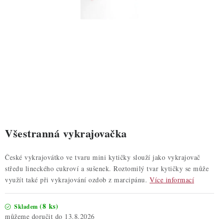
ZDRAVÉ PEČENÍ
DÁRKOVÉ POUKAZY
TÉMATICKÉ PRODUKTY
PROFI BALENÍ
NOVÉ ZBOŽÍ
ZNAČKY
Všestranná vykrajovačka
Nepřevzetí zásilky na dobírku
Obchodní podmínky
České vykrajovátko ve tvaru mini kytičky slouží jako vykrajovač
středu lineckého cukroví a sušenek. Roztomilý tvar kytičky se může
Hodnocení obchodu
Blog
Moje objednávka
využít také při vykrajování ozdob z marcipánu.
Více informací
Podmínky ochrany osobních údajů
(8 ks)
Skladem
13.8.2026