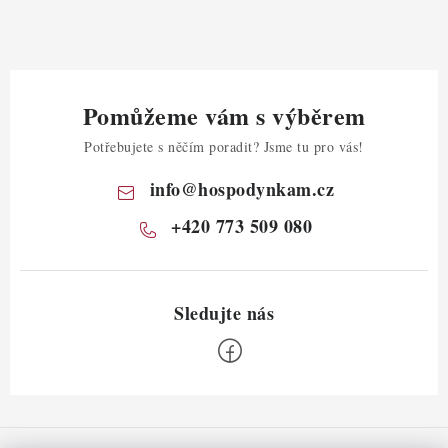
Pomůžeme vám s výběrem
Potřebujete s něčím poradit? Jsme tu pro vás!
info
@
hospodynkam.cz
+420 773 509 080
Z
á