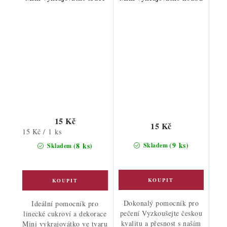
15 Kč
15 Kč
Měrná
15 Kč / 1 ks
cena:
(9 ks)
(8 ks)
Skladem
Skladem
Dokonalý pomocník pro
Ideální pomocník pro
pečení Vyzkoušejte českou
linecké cukroví a dekorace
kvalitu a přesnost s naším
Mini vykrajovátko ve tvaru