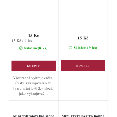
15 Kč
15 Kč
Měrná
15 Kč / 1 ks
cena:
(9 ks)
(8 ks)
Skladem
Skladem
Všestranná vykrajovačka
České vykrajovátko ve
tvaru mini kytičky slouží
jako vykrajovač...
Mini vykrajovátko srdce
Mini vykrajovátko houba