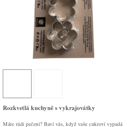
ZDRAVÉ PEČENÍ
DÁRKOVÉ POUKAZY
TÉMATICKÉ PRODUKTY
PROFI BALENÍ
NOVÉ ZBOŽÍ
ZNAČKY
Nepřevzetí zásilky na dobírku
Obchodní podmínky
Hodnocení obchodu
Blog
Moje objednávka
Rozkvetlá kuchyně s vykrajovátky
Podmínky ochrany osobních údajů
Máte rádi pečení? Baví vás, když vaše cukroví vypadá