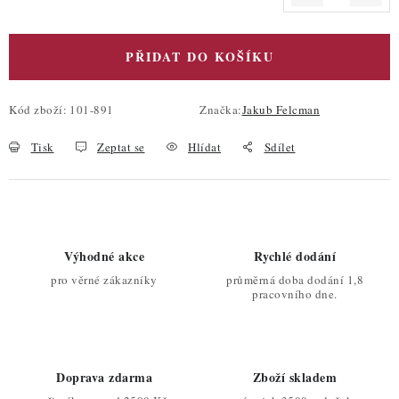
Měrná cena:
PŘIDAT DO KOŠÍKU
Kód zboží:
101-891
Značka:
Jakub Felcman
Tisk
Zeptat se
Hlídat
Sdílet
Výhodné akce
Rychlé dodání
pro věrné zákazníky
průměrná doba dodání 1,8
pracovního dne.
Doprava zdarma
Zboží skladem