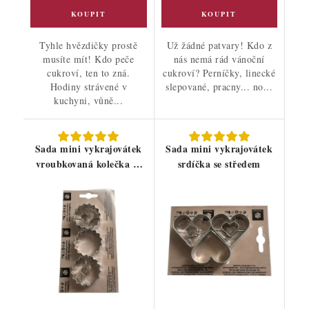
Tyhle hvězdičky prostě
Už žádné patvary! Kdo z
musíte mít! Kdo peče
nás nemá rád vánoční
cukroví, ten to zná.
cukroví? Perníčky, linecké
Hodiny strávené v
slepované, pracny... no...
kuchyni, vůně...
Sada mini vykrajovátek
Sada mini vykrajovátek
vroubkovaná kolečka se
srdíčka se středem
středem