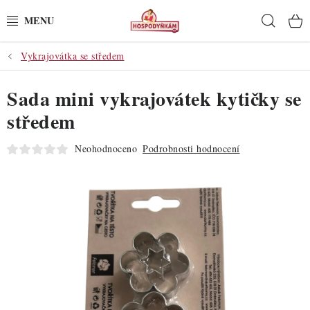
Přejít
Hleda
na
obsah
Vykrajovátka se středem
POTŘEBY
Sada mini vykrajovátek kytičky se
POMŮCKY
středem
SUROVINY
Neohodnoceno
Podrobnosti hodnocení
DEKORACE
PRO OSLAVY
DO KUCHYNĚ
POCHUTINY