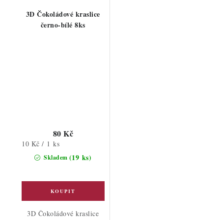
3D Čokoládové kraslice
černo-bílé 8ks
80 Kč
Měrná
10 Kč / 1 ks
cena:
(19 ks)
Skladem
3D Čokoládové kraslice