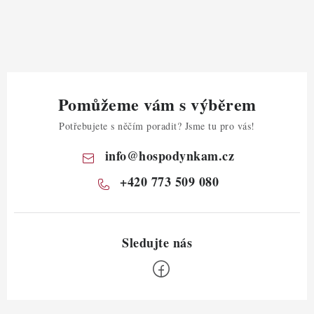
Pomůžeme vám s výběrem
Potřebujete s něčím poradit? Jsme tu pro vás!
info
@
hospodynkam.cz
+420 773 509 080
Z