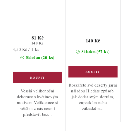
81 Kč
140 Kč
140 Kč
Měrná
4,50 Kč / 1 ks
(57 ks)
Skladem
cena:
(20 ks)
Skladem
Rozzářete své dezerty jarní
Veselá velikonoční
náladou Hledáte způsob,
dekorace s květinovým
jak dodat svým dortům,
motivem Velikonoce si
cupcakům nebo
většina z nás neumí
zákuskům...
představit bez...