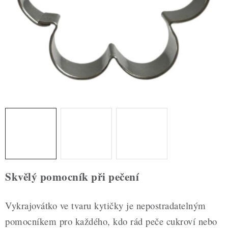
ZDRAVÉ PEČENÍ
DÁRKOVÉ POUKAZY
TÉMATICKÉ PRODUKTY
PROFI BALENÍ
NOVÉ ZBOŽÍ
ZNAČKY
Nepřevzetí zásilky na dobírku
Obchodní podmínky
Skvělý pomocník při pečení
Hodnocení obchodu
Blog
Moje objednávka
Podmínky ochrany osobních údajů
Vykrajovátko ve tvaru kytičky je nepostradatelným
pomocníkem pro každého, kdo rád peče cukroví nebo