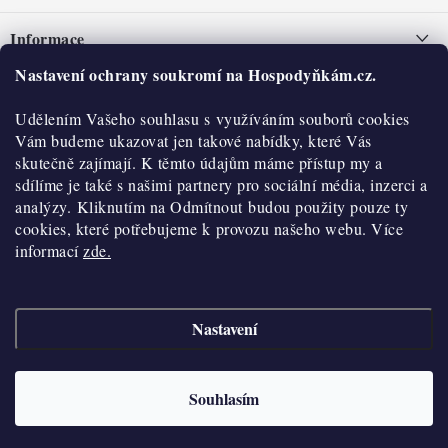
á
Informace
p
a
Nastavení ochrany soukromí na Hospodyňkám.cz.
Nepřevzetí zásilky na dobírku
O nás
t
Obchodní podmínky
Udělením Vašeho souhlasu s využíváním souborů cookies
í
Historie
O nákupu
Vám budeme ukazovat jen takové nabídky, které Vás
Hodnocení obchodu
skutečně zajímají. K těmto údajům máme přístup my a
Kontakty
Reklamace a vratky
sdílíme je také s našimi partnery pro sociální média, inzerci a
Blog
analýzy. Kliknutím na Odmítnout budou použity pouze ty
cookies, které potřebujeme k provozu našeho webu. Více
Moje objednávka
Výdejní místa
informací
zde.
Podmínky ochrany osobních údajů
Cookies
Nastavení
Vydělávejte s námi
Copyright 2026
Hospodyňkám.cz
. Všechna práva vyhrazena.
Upravit nastavení
cookies
Velkoobchod
Souhlasím
Vytvořil Shoptet
Doprava a platba