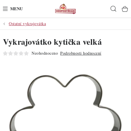
Přejít
Hleda
na
obsah
Ostatní vykrajovátka
POTŘEBY
Vykrajovátko kytička velká
POMŮCKY
Neohodnoceno
Podrobnosti hodnocení
SUROVINY
DEKORACE
PRO OSLAVY
DO KUCHYNĚ
POCHUTINY