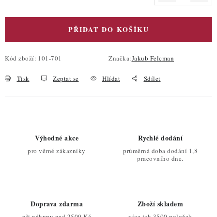
Měrná cena:
PŘIDAT DO KOŠÍKU
Kód zboží:
101-701
Značka:
Jakub Felcman
Tisk
Zeptat se
Hlídat
Sdílet
Výhodné akce
Rychlé dodání
pro věrné zákazníky
průměrná doba dodání 1,8
pracovního dne.
Doprava zdarma
Zboží skladem
při nákupu nad 2500 Kč
více jak 3500 položek