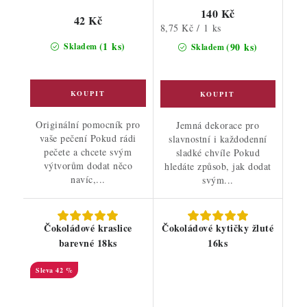
140 Kč
42 Kč
Měrná
8,75 Kč / 1 ks
cena:
(1 ks)
(90 ks)
Skladem
Skladem
Originální pomocník pro
Jemná dekorace pro
vaše pečení Pokud rádi
slavnostní i každodenní
pečete a chcete svým
sladké chvíle Pokud
výtvorům dodat něco
hledáte způsob, jak dodat
navíc,...
svým...
Čokoládové kraslice
Čokoládové kytičky žluté
barevné 18ks
16ks
42 %