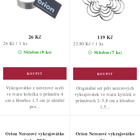
26 Kč
119 Kč
Měrná
26 Kč / 1 ks
Měrná
23,80 Kč / 1 ks
cena:
cena:
(9 ks)
(7 ks)
Skladem
Skladem
Vykrajovátko z nerezové oceli
Originální set pěti nerezových
ve tvaru kolečka o průměru 4
vykrajovátek ve tvaru kytiček o
cm a hloubce 1,5 cm je ideální
průměrech 2–5,8 cm a hloubce
pro...
1,5...
Orion Nerezové vykrajovátko
Orion Nerezové vykrajovátko