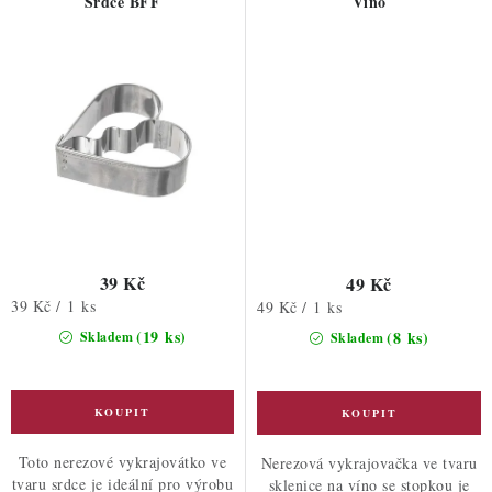
Srdce BFF
Víno
39 Kč
49 Kč
Měrná
39 Kč / 1 ks
Měrná
49 Kč / 1 ks
cena:
cena:
(19 ks)
(8 ks)
Skladem
Skladem
Toto nerezové vykrajovátko ve
Nerezová vykrajovačka ve tvaru
tvaru srdce je ideální pro výrobu
sklenice na víno se stopkou je