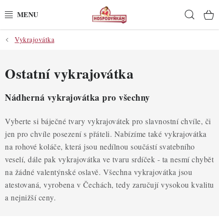
Přejít
Hleda
na
obsah
Vykrajovátka
POTŘEBY
POMŮCKY
Ostatní vykrajovátka
SUROVINY
Nádherná vykrajovátka pro všechny
DEKORACE
Vyberte si báječné tvary vykrajovátek pro slavnostní chvíle, či
jen pro chvíle posezení s přáteli. Nabízíme také vykrajovátka
PRO OSLAVY
na rohové koláče, která jsou nedílnou součástí svatebního
veselí, dále pak vykrajovátka ve tvaru srdíček - ta nesmí chybět
DO KUCHYNĚ
na žádné valentýnské oslavě. Všechna vykrajovátka jsou
atestovaná, vyrobena v Čechách, tedy zaručují vysokou kvalitu
POCHUTINY
a nejnižší ceny.