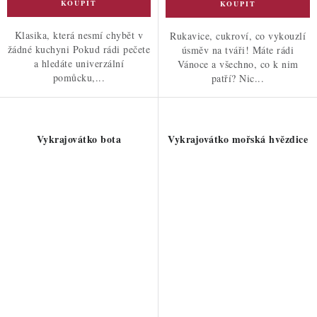
Klasika, která nesmí chybět v
Rukavice, cukroví, co vykouzlí
žádné kuchyni Pokud rádi pečete
úsměv na tváři! Máte rádi
a hledáte univerzální
Vánoce a všechno, co k nim
pomůcku,...
patří? Nic...
Vykrajovátko bota
Vykrajovátko mořská hvězdice