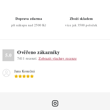
y
í
v
ý
Doprava zdarma
Zboží skladem
p
při nákupu nad 2500 Kč
více jak 3500 položek
i
s
u
Ověřeno zákazníky
5.0
7411
recenzí.
Zobrazit všechny recenze
Jana Konečná