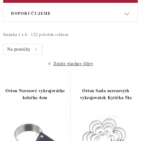
V
Ř
DOPORUČUJEME
ý
a
p
z
i
e
Stránka
1
z
6
-
122
položek celkem
s
n
Na perníčky
p
í
r
p
Zrušit všechny filtry
o
r
d
o
u
d
Orion Nerezové vykrajovátko
Orion Sada nerezových
k
u
kolečko 4cm
vykrajovátek Kytička 5ks
t
k
ů
t
ů