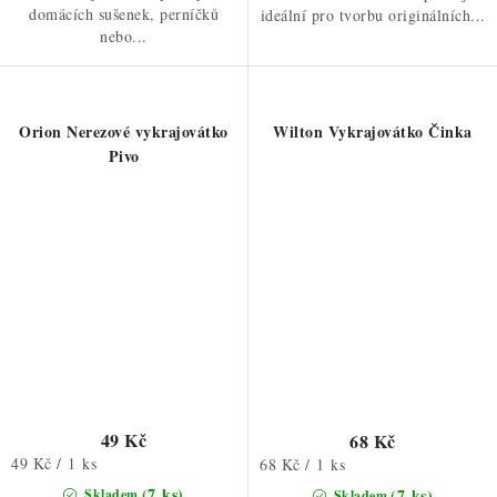
domácích sušenek, perníčků
ideální pro tvorbu originálních...
nebo...
Orion Nerezové vykrajovátko
Wilton Vykrajovátko Činka
Pivo
49 Kč
68 Kč
Měrná
49 Kč / 1 ks
Měrná
68 Kč / 1 ks
cena:
cena:
(7 ks)
(7 ks)
Skladem
Skladem