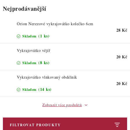
ZDRAVÉ PEČENÍ
Nejprodávanější
DÁRKOVÉ POUKAZY
Orion Nerezové vykrajovátko kolečko 6cm
28 Kč
TÉMATICKÉ PRODUKTY
(1 ks)
Skladem
PROFI BALENÍ
Vykrajovátko vějíř
20 Kč
NOVÉ ZBOŽÍ
(8 ks)
Skladem
ZNAČKY
Vykrajovátko vlnkovaný obdélník
20 Kč
(14 ks)
Skladem
Nepřevzetí zásilky na dobírku
Obchodní podmínky
Hodnocení obchodu
Blog
Moje objednávka
Zobrazit více produktů
Podmínky ochrany osobních údajů
FILTROVAT PRODUKTY