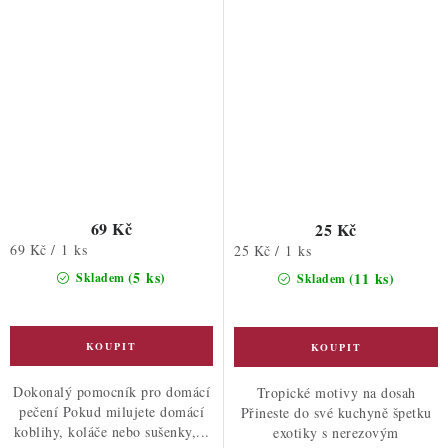
69 Kč
25 Kč
Měrná
69 Kč / 1 ks
Měrná
25 Kč / 1 ks
cena:
cena:
(5 ks)
(11 ks)
Skladem
Skladem
Dokonalý pomocník pro domácí
Tropické motivy na dosah
pečení Pokud milujete domácí
Přineste do své kuchyně špetku
koblihy, koláče nebo sušenky,...
exotiky s nerezovým