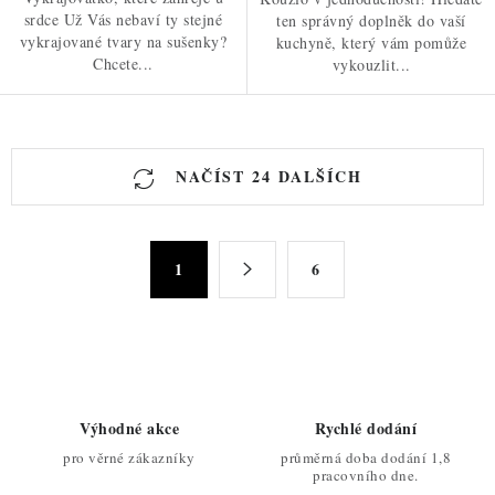
srdce Už Vás nebaví ty stejné
ten správný doplněk do vaší
vykrajované tvary na sušenky?
kuchyně, který vám pomůže
Chcete...
vykouzlit...
O
NAČÍST 24 DALŠÍCH
v
l
á
S
d
1
6
t
a
r
c
á
n
í
k
p
o
r
Výhodné akce
Rychlé dodání
v
v
pro věrné zákazníky
průměrná doba dodání 1,8
á
k
pracovního dne.
n