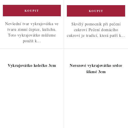
Nevšední tvar vykrajovátka ve
Skvělý pomocník při pečení
tvaru zimní čepice, kulichu.
cukroví Pečení domácího
Toto vykrajovátko můžeme
cukroví je tradicí, která patří k...
použít k...
Vykrajovátko kolečko 3cm
Nerezové vykrajovátko srdce
šikmé 3cm