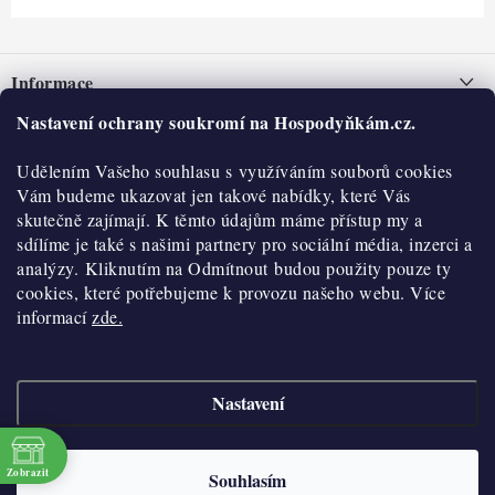
Z
á
Informace
p
a
Nastavení ochrany soukromí na Hospodyňkám.cz.
Nepřevzetí zásilky na dobírku
O nás
t
Obchodní podmínky
Udělením Vašeho souhlasu s využíváním souborů cookies
í
Historie
O nákupu
Vám budeme ukazovat jen takové nabídky, které Vás
Hodnocení obchodu
skutečně zajímají. K těmto údajům máme přístup my a
Kontakty
Reklamace a vratky
sdílíme je také s našimi partnery pro sociální média, inzerci a
Blog
analýzy. Kliknutím na Odmítnout budou použity pouze ty
cookies, které potřebujeme k provozu našeho webu. Více
Moje objednávka
Výdejní místa
informací
zde.
Podmínky ochrany osobních údajů
Cookies
Nastavení
Vydělávejte s námi
Copyright 2026
Hospodyňkám.cz
. Všechna práva vyhrazena.
Upravit nastavení
cookies
Velkoobchod
Zobrazit
Souhlasím
Vytvořil Shoptet