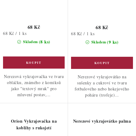
68 Kč
68 Kč
Měrná
68 Kč / 1 ks
Měrná
68 Kč / 1 ks
cena:
cena:
(8 ks)
(9 ks)
Skladem
Skladem
Nerezová vykrajovačka ve tvaru
Nerezové vykrajovátko na
obláčku, známého z komiksů
sušenky a cukroví ve tvaru
jako "textový mrak" pro
fotbalového nebo hokejového
mluvení postav,...
poháru (trofeje)...
Orion Vykrajovačka na
Nerezové vykrajovátko palma
koblihy s rukojetí