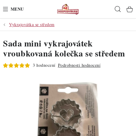
Přejít
Hleda
na
obsah
Vykrajovátka se středem
POTŘEBY
Sada mini vykrajovátek
POMŮCKY
vroubkovaná kolečka se středem
SUROVINY
3 hodnocení
Podrobnosti hodnocení
DEKORACE
PRO OSLAVY
DO KUCHYNĚ
POCHUTINY