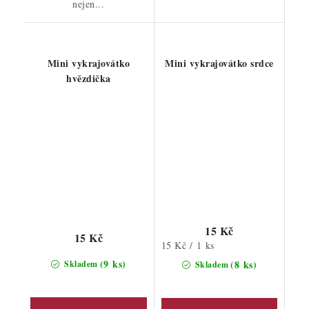
nejen...
Mini vykrajovátko
Mini vykrajovátko srdce
hvězdička
15 Kč
15 Kč
Měrná
15 Kč / 1 ks
cena:
(9 ks)
(8 ks)
Skladem
Skladem