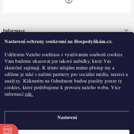
Z
á
Informace
p
a
Nastavení ochrany soukromí na Hospodyňkám.cz.
Nepřevzetí zásilky na dobírku
O nás
t
Obchodní podmínky
Udělením Vašeho souhlasu s využíváním souborů cookies
í
Historie
O nákupu
Vám budeme ukazovat jen takové nabídky, které Vás
Hodnocení obchodu
skutečně zajímají. K těmto údajům máme přístup my a
Kontakty
Reklamace a vratky
sdílíme je také s našimi partnery pro sociální média, inzerci a
Blog
analýzy. Kliknutím na Odmítnout budou použity pouze ty
cookies, které potřebujeme k provozu našeho webu. Více
Moje objednávka
Výdejní místa
informací
zde.
Podmínky ochrany osobních údajů
Cookies
Nastavení
Vydělávejte s námi
Copyright 2026
Hospodyňkám.cz
. Všechna práva vyhrazena.
Upravit nastavení
cookies
Velkoobchod