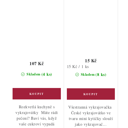
15 Kč
107 Kč
Měrná
15 Kč / 1 ks
cena:
(4 ks)
(8 ks)
Skladem
Skladem
Rozkvetlá kuchyně s
Všestranná vykrajovačka
vykrajovátky Máte rádi
České vykrajovátko ve
pečení? Baví vás, když
tvaru mini kytičky slouží
vaše cukroví vypadá
jako vykrajovač...