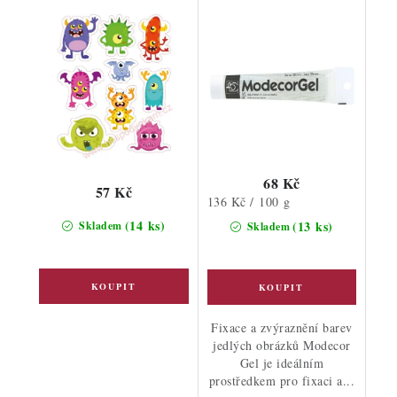
68 Kč
57 Kč
Měrná
136 Kč / 100 g
cena:
(14 ks)
(13 ks)
Skladem
Skladem
Fixace a zvýraznění barev
jedlých obrázků Modecor
Gel je ideálním
prostředkem pro fixaci a...