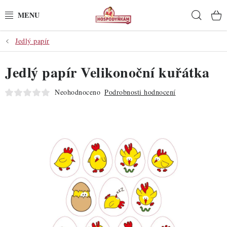
Přejít
Hleda
na
obsah
Jedlý papír
POTŘEBY
Jedlý papír Velikonoční kuřátka
POMŮCKY
Neohodnoceno
Podrobnosti hodnocení
SUROVINY
DEKORACE
PRO OSLAVY
DO KUCHYNĚ
POCHUTINY