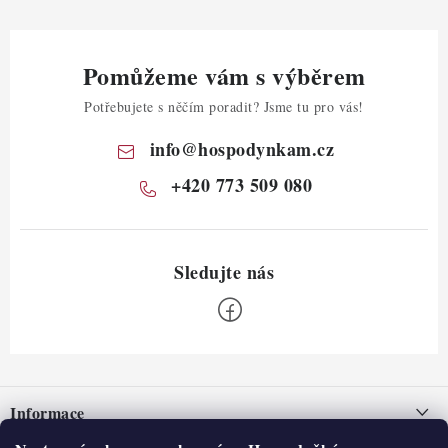
Pomůžeme vám s výběrem
Potřebujete s něčím poradit? Jsme tu pro vás!
info
@
hospodynkam.cz
+420 773 509 080
Z
á
Informace
p