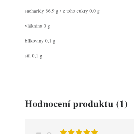
sacharidy 86,9 g /
z toho cukry 0,0 g
vláknina 0 g
bílkoviny 0,1 g
sůl 0,1 g
V
Hodnocení produktu (1)
ý
p
i