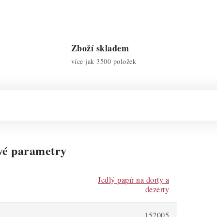
Zboží skladem
více jak 3500 položek
vé parametry
Jedlý papír na dorty a
dezerty
152005