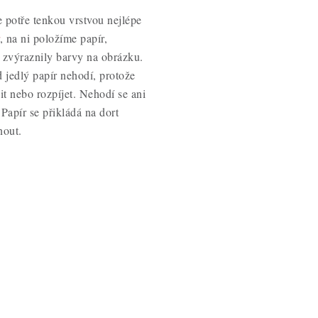
se potře tenkou vrstvou nejlépe
, na ni položíme papír,
 zvýraznily barvy na obrázku.
 jedlý papír nehodí, protože
it nebo rozpíjet. Nehodí se ani
Papír se přikládá na dort
nout.