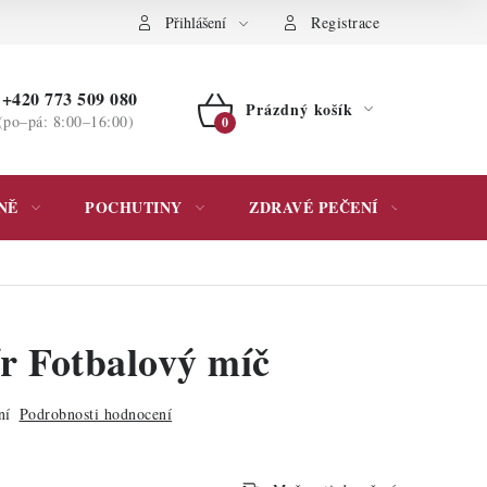
ochrany osobních údajů
Přihlášení
Registrace
+420 773 509 080
Prázdný košík
(po–pá: 8:00–16:00)
NÁKUPNÍ
KOŠÍK
NĚ
POCHUTINY
ZDRAVÉ PEČENÍ
DÁR
ír Fotbalový míč
ní
Podrobnosti hodnocení