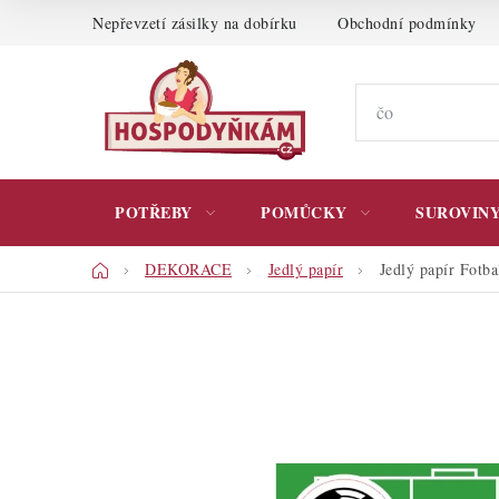
Přejít
Nepřevzetí zásilky na dobírku
Obchodní podmínky
na
obsah
POTŘEBY
POMŮCKY
SUROVIN
Domů
DEKORACE
Jedlý papír
Jedlý papír Fotb