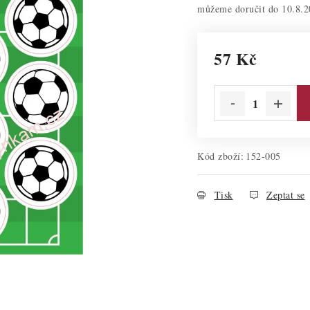
10.8.2
57 Kč
Měrná cena:
Kód zboží:
152-005
Tisk
Zeptat se