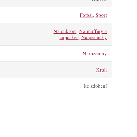
Fotbal
,
Sport
Na cukroví
,
Na muffiny a
cupcakes
,
Na perníčky
Narozeniny
Kruh
ke zdobení