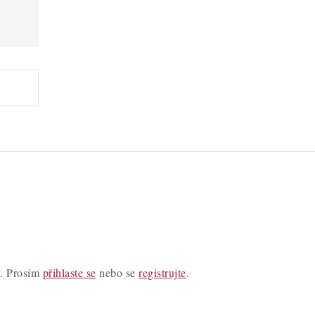
y. Prosím
přihlaste se
nebo se
registrujte
.