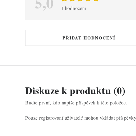
5,0
s
1 hodnocení
h
o
d
PŘIDAT HODNOCENÍ
n
o
c
e
n
Diskuze k produktu (0)
í
Buďte první, kdo napíše příspěvek k této položce.
Pouze registrovaní uživatelé mohou vkládat příspěvk