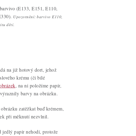
 barvivo (E133, E151, E110,
E330).
Upozornění: barvivo E110,
tu dětí.
dá na již hotový dort, jehož
slového krému (či bílé
 obrázek
, na ni položíme papír,
zvýraznily barvy na obrázku.
e obrázku zatěžkat buď krémem,
ek při měknutí nezvlnil.
 jedlý papír nehodí, protože