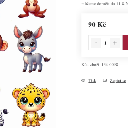
11.8.2
90 Kč
Měrná cena:
Kód zboží:
134-0098
Tisk
Zeptat se