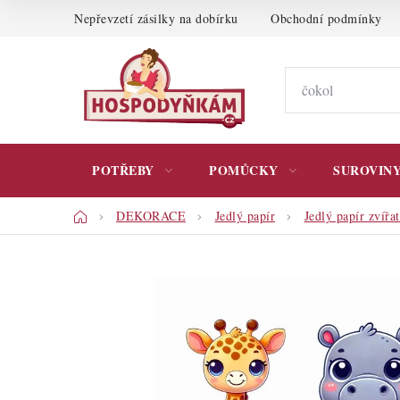
Přejít
Nepřevzetí zásilky na dobírku
Obchodní podmínky
na
obsah
POTŘEBY
POMŮCKY
SUROVIN
Domů
DEKORACE
Jedlý papír
Jedlý papír zvířa