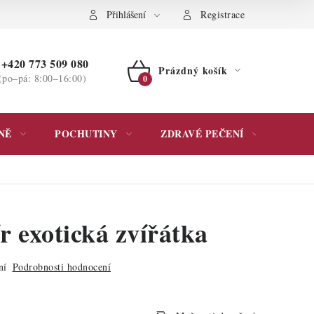
ochrany osobních údajů
Přihlášení
Registrace
+420 773 509 080
Prázdný košík
(po–pá: 8:00–16:00)
NÁKUPNÍ
KOŠÍK
NĚ
POCHUTINY
ZDRAVÉ PEČENÍ
DÁR
r exotická zvířátka
ní
Podrobnosti hodnocení