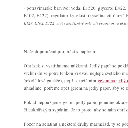
- potravinářské barvivo: voda, E1520, glycerol E422,
E102, E122), regulátor kyselosti (kyselina citrónová 
E129, E102, E122 může nepříznivě ovlivnit pozornost a aktivi
Naše doporučení pro práci s papírem:
Obrázek si vystřihneme nůžkami. Jedlý papír se poklá
vrchní díl se potře tenkou vrstvou nejlépe světlého má
čokoládové ganáže), popř. speciálním
gelem na jedlý
uhladíme, potřeme opět gelem na jedlý papír, aby se 
Pokud nepoužijeme gel na jedlý papír, je nutné okraj
či cukrářským sypáním. Je to proto, aby se nám obráz
Pozor na želatinu a některé druhy marmelád, ty se pod