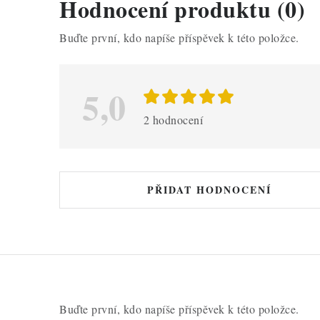
V
Hodnocení produktu (0)
ý
Buďte první, kdo napíše příspěvek k této položce.
p
i
5,0
s
h
2 hodnocení
o
d
n
PŘIDAT HODNOCENÍ
o
c
e
n
í
Buďte první, kdo napíše příspěvek k této položce.