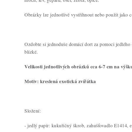
Obrázky lze jednotlivě vystřihnout nebo použít jako c
Ozdobte si jednoduše domácí dort za pomoci jedlého o
blízké.
Velikosti jednotlivých obrázků cca 6-7 cm na výšk
Motiv: kreslená exotická zvířátka
Složení:
- jedlý papír: kukuřičný škrob, zahušťovadlo E1414, e