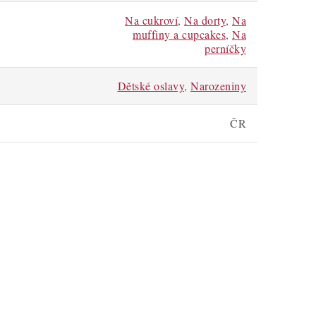
Na cukroví
,
Na dorty
,
Na
muffiny a cupcakes
,
Na
perníčky
Dětské oslavy
,
Narozeniny
ČR