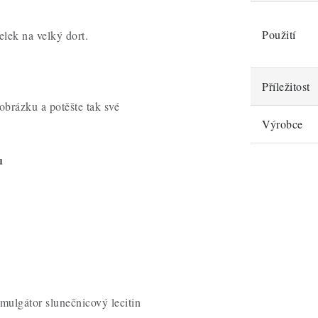
Použití
elek na velký dort.
Příležitost
brázku a potěšte tak své
Výrobce
u
mulgátor slunečnicový lecitin