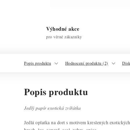
Výhodné akce
pro věrné zákazníky
Popis produktu
Hodnocení produktu (2)
Dis
Popis produktu
Jedlý papír exotická zvířátka
Jedlá oplatka na dort s motivem kreslených exotických z
hroch, lev, gepard, osel, zebra, opice.