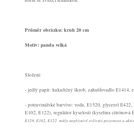
Průměr obrázku: kruh 20 cm
Motiv: panda velká
Složení:
- jedlý papír: kukuřičný škrob, zahušťovadlo E1414, e
- potravinářské barvivo: voda, E1520, glycerol E422,
E102, E122), regulátor kyselosti (kyselina citrónová 
E129, E102, E122 může nepříznivě ovlivnit pozornost a aktivi