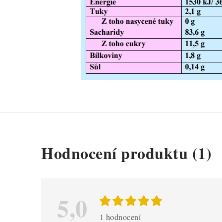
V
Hodnocení produktu (1)
ý
p
i
5,0
s
1 hodnocení