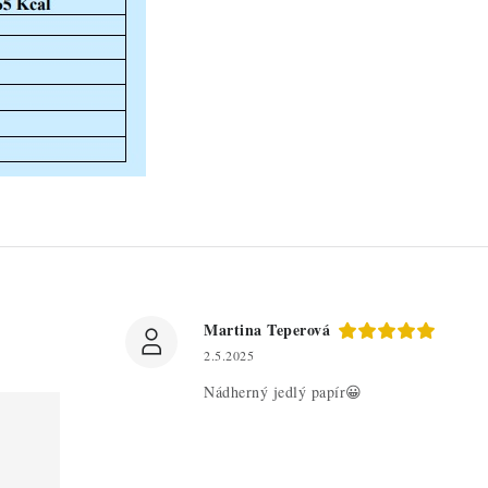
Martina Teperová
2.5.2025
Nádherný jedlý papír😀