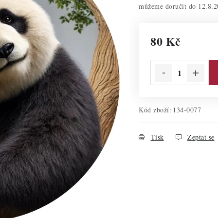
12.8.2
80 Kč
Měrná cena:
Kód zboží:
134-0077
Tisk
Zeptat se