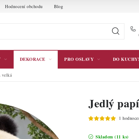
Hodnocení obchodu
Blog
Moje objednávka
Podmínky 
Y
DEKORACE
PRO OSLAVY
DO KUCHY
a velká
Jedlý pap
1 hodnoce
Skladem
(11 ks)