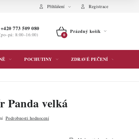
ochrany osobních údajů
Přihlášení
Registrace
+420 773 509 080
Prázdný košík
(po–pá: 8:00–16:00)
NÁKUPNÍ
KOŠÍK
NĚ
POCHUTINY
ZDRAVÉ PEČENÍ
DÁR
ír Panda velká
ní
Podrobnosti hodnocení