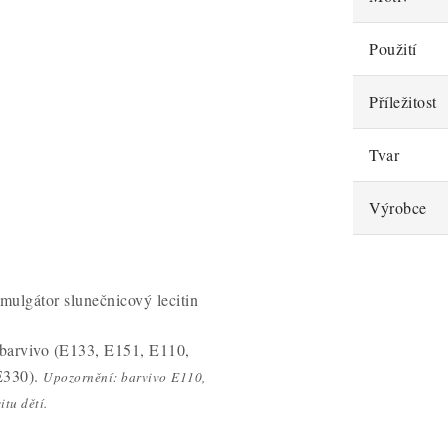
Použití
Příležitost
Tvar
Výrobce
mulgátor slunečnicový lecitin
 barvivo (E133, E151, E110,
E330).
Upozornění: barvivo E110,
tu dětí.