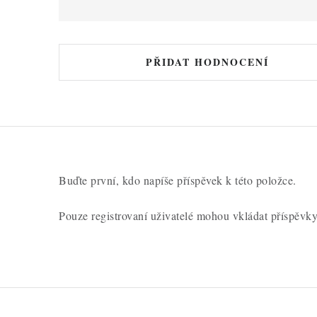
h
o
d
PŘIDAT HODNOCENÍ
n
o
c
e
n
Buďte první, kdo napíše příspěvek k této položce.
í
Pouze registrovaní uživatelé mohou vkládat příspěvk