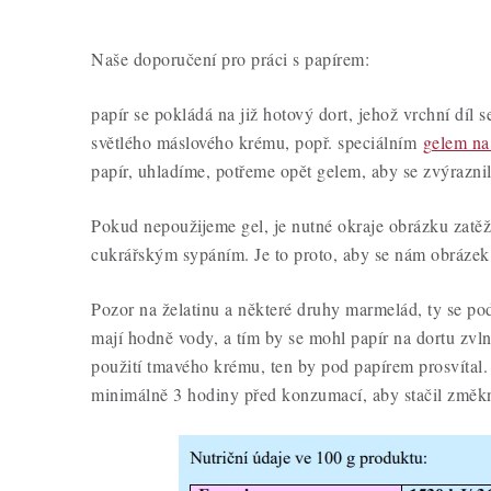
Naše doporučení pro práci s papírem:
papír se pokládá na již hotový dort, jehož vrchní díl 
světlého máslového krému, popř. speciálním
gelem na
papír, uhladíme, potřeme opět gelem, aby se zvýrazni
Pokud nepoužijeme gel, je nutné okraje obrázku zatě
cukrářským sypáním. Je to proto, aby se nám obrázek 
Pozor na želatinu a některé druhy marmelád, ty se pod
mají hodně vody, a tím by se mohl papír na dortu zvln
použití tmavého krému, ten by pod papírem prosvítal. 
minimálně 3 hodiny před konzumací, aby stačil změk