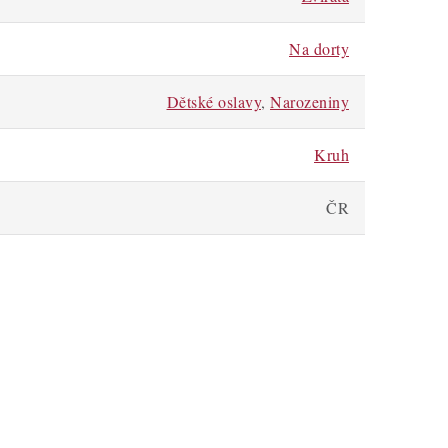
Na dorty
Dětské oslavy
,
Narozeniny
Kruh
ČR