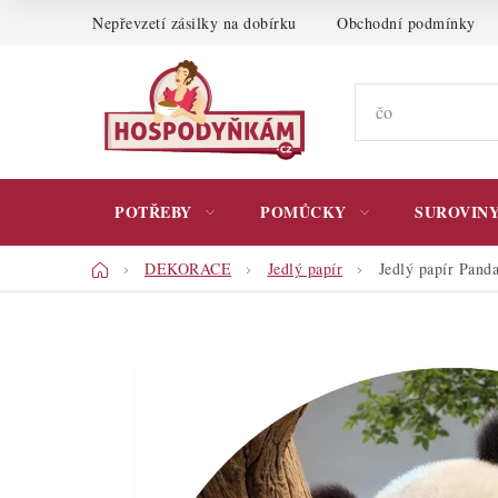
Přejít
Nepřevzetí zásilky na dobírku
Obchodní podmínky
na
obsah
POTŘEBY
POMŮCKY
SUROVIN
Domů
DEKORACE
Jedlý papír
Jedlý papír Pand