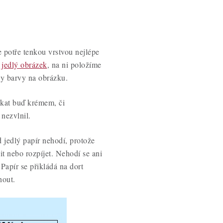
se potře tenkou vrstvou nejlépe
 jedlý obrázek
, na ni položíme
ly barvy na obrázku.
žkat buď krémem, či
nezvlnil.
 jedlý papír nehodí, protože
it nebo rozpíjet. Nehodí se ani
Papír se přikládá na dort
nout.