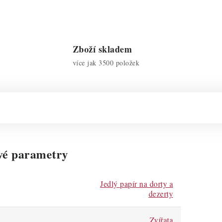
Zboží skladem
více jak 3500 položek
vé parametry
Jedlý papír na dorty a
dezerty
Zvířata