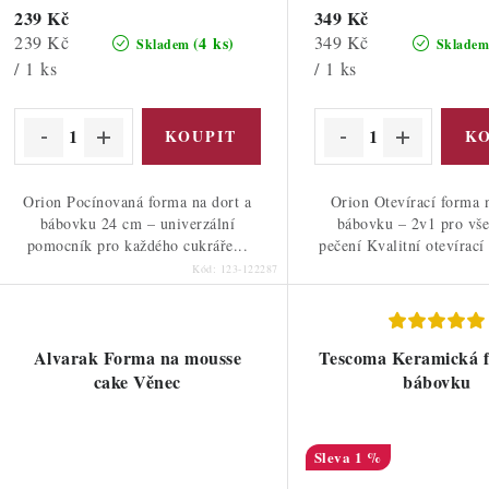
239 Kč
349 Kč
Měrná
Měrná
239 Kč
349 Kč
(4 ks)
Skladem
Sklade
cena:
cena:
/ 1 ks
/ 1 ks
Orion Pocínovaná forma na dort a
Orion Otevírací forma n
bábovku 24 cm – univerzální
bábovku – 2v1 pro vše
pomocník pro každého cukráře...
pečení Kvalitní otevírací
Kód:
123-122287
Alvarak Forma na mousse
Tescoma Keramická 
cake Věnec
bábovku
1 %