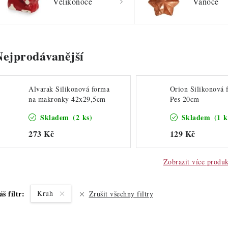
Velikonoce
Vánoce
Nejprodávanější
Alvarak Silikonová forma
Orion Silikonová 
na makronky 42x29,5cm
Pes 20cm
Skladem
(2 ks)
Skladem
(1 k
273 Kč
129 Kč
Zobrazit více produ
áš filtr:
Kruh
Zrušit všechny filtry