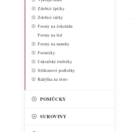
Zdobící špičky
Zdobící sáčky
Formy na čokoládu
Formy na led
Formy na nanuky
Formičky
i
Cukrářské trubičky
Silikonové podložky
Rádýlka na těsto
POMŮCKY
SUROVINY