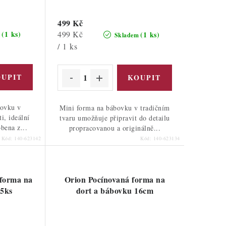
499 Kč
Měrná
499 Kč
(1 ks)
(1 ks)
m
Skladem
cena:
/ 1 ks
bovku v
Mini forma na bábovku v tradičním
i, ideální
tvaru umožňuje připravit do detailu
bena z...
propracovanou a originálně...
Kód:
140-623142
Kód:
140-623134
 forma na
Orion Pocínovaná forma na
15ks
dort a bábovku 16cm