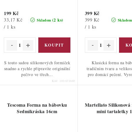
k
k
t
199 Kč
399 Kč
Měrná
Měrná
33,17 Kč
399 Kč
(2 ks)
Skladem
Sklade
ů
cena:
cena:
/ 1 ks
/ 1 ks
ů
S touto sadou silikonových formiček
Klasická forma na bá
snadno a rychle připravíte originální
tradičním tvaru a velikost
pečivo ve třech...
pro domácí pečení. Vyro
Kód:
140-631660
Tescoma Forma na bábovku
Martellato Silikonová
Sedmikráska 16cm
mini tartaletky 