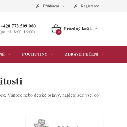
ochrany osobních údajů
Přihlášení
Registrace
+420 773 509 080
Prázdný košík
(po–pá: 8:00–16:00)
NÁKUPNÍ
KOŠÍK
NĚ
POCHUTINY
ZDRAVÉ PEČENÍ
DÁR
tosti
noce, Vánoce nebo dětské oslavy, najdete zde vše, co