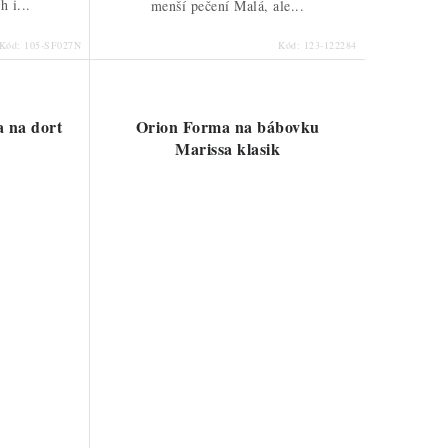
h i...
menší pečení Malá, ale...
Kód:
105-SF027N
Kód:
123-122284
a na dort
Orion Forma na bábovku
Marissa klasik