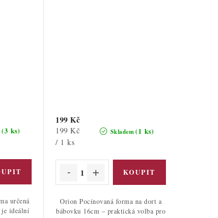
199 Kč
Měrná
199 Kč
(3 ks)
(1 ks)
m
Skladem
cena:
/ 1 ks
rma určená
Orion Pocínovaná forma na dort a
 je ideální
bábovku 16cm – praktická volba pro