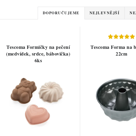
Ř
DOPORUČUJEME
NEJLEVNĚJŠÍ
NE
a
V
z
ý
e
Tescoma Formičky na pečení
Tescoma Forma na 
p
(medvídek, srdce, bábovička)
22cm
n
6ks
í
s
p
p
r
r
o
o
d
d
u
u