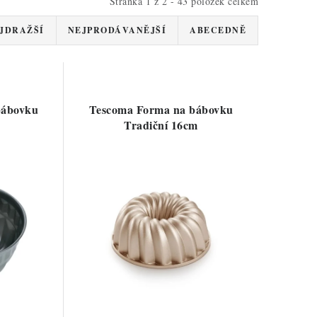
Stránka
1
z
2
-
43
položek celkem
JDRAŽŠÍ
NEJPRODÁVANĚJŠÍ
ABECEDNĚ
bábovku
Tescoma Forma na bábovku
Tradiční 16cm