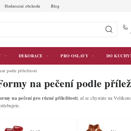
Hodnocení obchodu
Blog
Moje objednávka
Podmínky 
Y
DEKORACE
PRO OSLAVY
DO KUCHY
ní podle příležitosti
Formy na pečení podle příleži
ormy na pečení pro různé příležitosti
, ať se chystáte na Veliko
otřebujete.