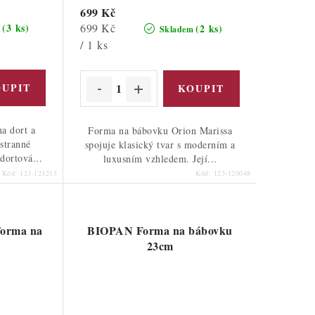
699 Kč
Měrná
699 Kč
(3 ks)
(2 ks)
m
Skladem
cena:
/ 1 ks
a dort a
Forma na bábovku Orion Marissa
stranné
spojuje klasický tvar s moderním a
 dortová...
luxusním vzhledem. Její...
Kód:
123-123213
Kód:
123-120048
forma na
BIOPAN Forma na bábovku
23cm