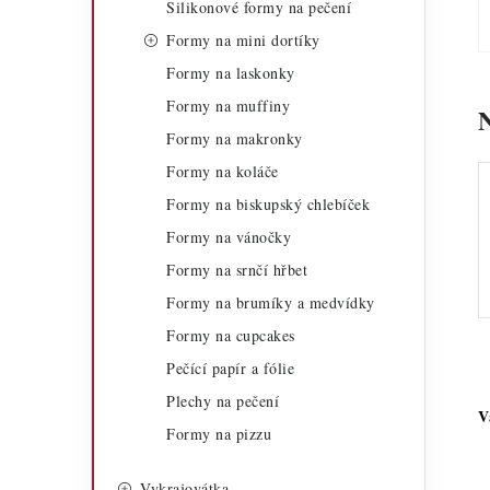
Silikonové formy na pečení
a
r
Formy na mini dortíky
n
i
Formy na laskonky
n
e
Formy na muffiny
í
Formy na makronky
Formy na koláče
p
Formy na biskupský chlebíček
a
Formy na vánočky
n
Formy na srnčí hřbet
e
Formy na brumíky a medvídky
Formy na cupcakes
l
Pečící papír a fólie
Plechy na pečení
V
Formy na pizzu
Vykrajovátka