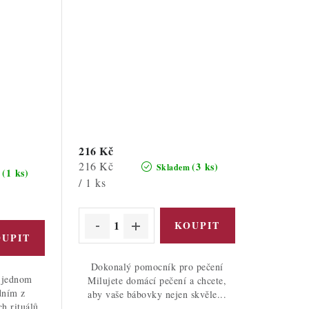
216 Kč
Měrná
216 Kč
(3 ks)
Skladem
(1 ks)
m
cena:
/ 1 ks
Dokonalý pomocník pro pečení
v jednom
Milujete domácí pečení a chcete,
dním z
aby vaše bábovky nejen skvěle...
h rituálů.