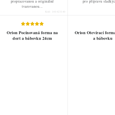
propracovanou a originálně
pro přípravu sladkýc
tvarovanou...
Kód:
140-623140
Orion Pocínovaná forma na
Orion Otevírací form
dort a bábovku 24cm
a bábovku