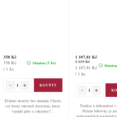
358 Kč
1 107,81 Kč
1 119 Kč
Měrná
358 Kč
(3 ks)
Skladem
Sklade
Měrná
1 107,81 Kč
cena:
/ 1 ks
cena:
/ 1 ks
Efektní dezerty bez námahy Chcete
Tradice a dokonalost 
své hosty ohromit dezertem, který
Pečení bábovky je je
vypadá jako z cukrárny?...
nejkrásnějších kuchařskýc