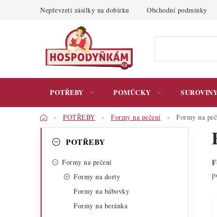
Přejít
Nepřevzetí zásilky na dobírku
Obchodní podmínky
na
obsah
POTŘEBY
POMŮCKY
SUROVIN
Domů
POTŘEBY
Formy na pečení
Formy na peče
P
K
Přeskočit
POTŘEBY
kategorie
a
o
F
t
Formy na pečení
s
p
Formy na dorty
e
t
Formy na bábovky
g
r
Formy na beránka
o