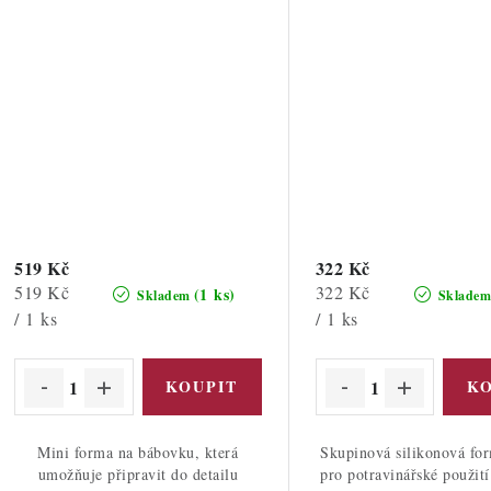
519 Kč
322 Kč
Měrná
Měrná
519 Kč
322 Kč
(1 ks)
Skladem
Sklade
cena:
cena:
/ 1 ks
/ 1 ks
Mini forma na bábovku, která
Skupinová silikonová fo
umožňuje připravit do detailu
pro potravinářské použití