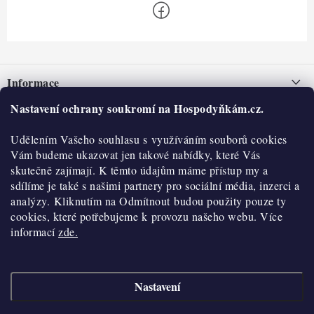
Z
á
Informace
p
a
Nastavení ochrany soukromí na Hospodyňkám.cz.
Nepřevzetí zásilky na dobírku
O nás
t
Obchodní podmínky
Udělením Vašeho souhlasu s využíváním souborů cookies
í
Historie
O nákupu
Vám budeme ukazovat jen takové nabídky, které Vás
Hodnocení obchodu
skutečně zajímají. K těmto údajům máme přístup my a
Kontakty
Reklamace a vratky
sdílíme je také s našimi partnery pro sociální média, inzerci a
Blog
analýzy. Kliknutím na Odmítnout budou použity pouze ty
cookies, které potřebujeme k provozu našeho webu. Více
Moje objednávka
Výdejní místa
informací
zde.
Podmínky ochrany osobních údajů
Cookies
Nastavení
Vydělávejte s námi
Copyright 2026
Hospodyňkám.cz
. Všechna práva vyhrazena.
Upravit nastavení