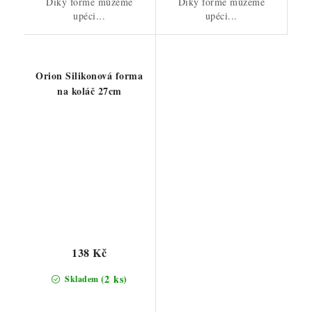
Díky formě můžeme
Díky formě můžeme
upéci...
upéci...
Orion Silikonová forma
na koláč 27cm
138 Kč
(2 ks)
Skladem