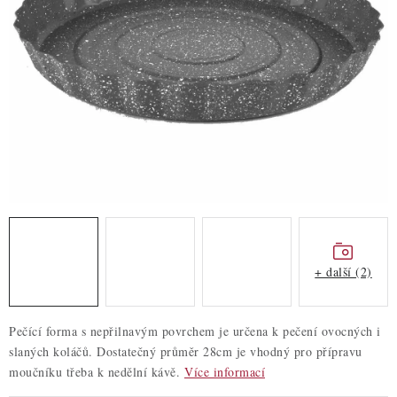
ZDRAVÉ PEČENÍ
DÁRKOVÉ POUKAZY
TÉMATICKÉ PRODUKTY
PROFI BALENÍ
NOVÉ ZBOŽÍ
ZNAČKY
+ další (2)
Nepřevzetí zásilky na dobírku
Obchodní podmínky
Hodnocení obchodu
Blog
Moje objednávka
Pečící forma s nepřilnavým povrchem je určena k pečení ovocných i
Podmínky ochrany osobních údajů
slaných koláčů. Dostatečný průměr 28cm je vhodný pro přípravu
moučníku třeba k nedělní kávě.
Více informací