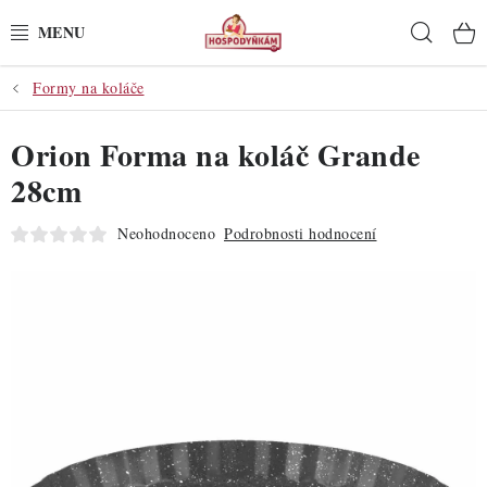
Přejít
Hleda
na
obsah
Formy na koláče
POTŘEBY
Orion Forma na koláč Grande
POMŮCKY
28cm
SUROVINY
Neohodnoceno
Podrobnosti hodnocení
DEKORACE
PRO OSLAVY
DO KUCHYNĚ
POCHUTINY