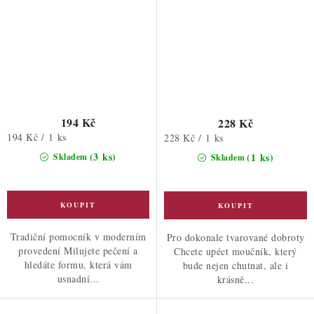
194 Kč
228 Kč
Měrná
194 Kč / 1 ks
Měrná
228 Kč / 1 ks
cena:
cena:
(3 ks)
(1 ks)
Skladem
Skladem
Tradiční pomocník v moderním
Pro dokonale tvarované dobroty
provedení Milujete pečení a
Chcete upéct moučník, který
hledáte formu, která vám
bude nejen chutnat, ale i
usnadní...
krásně...