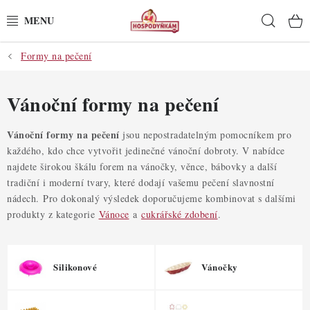
Přejít
Hleda
na
obsah
Formy na pečení
POTŘEBY
POMŮCKY
Vánoční formy na pečení
SUROVINY
Vánoční formy na pečení
jsou nepostradatelným pomocníkem pro
každého, kdo chce vytvořit jedinečné vánoční dobroty. V nabídce
najdete širokou škálu forem na vánočky, věnce, bábovky a další
DEKORACE
tradiční i moderní tvary, které dodají vašemu pečení slavnostní
nádech.
Pro dokonalý výsledek doporučujeme kombinovat s dalšími
PRO OSLAVY
produkty z kategorie
Vánoce
a
cukrářské zdobení
.
DO KUCHYNĚ
Silikonové
Vánočky
POCHUTINY