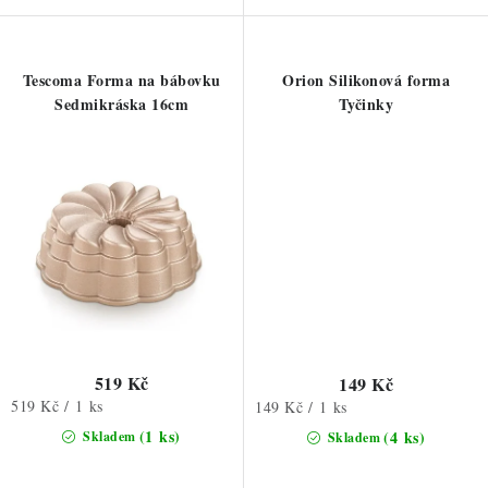
Tescoma Forma na bábovku
Orion Silikonová forma
Sedmikráska 16cm
Tyčinky
519 Kč
149 Kč
Měrná
519 Kč / 1 ks
Měrná
149 Kč / 1 ks
cena:
cena:
(1 ks)
(4 ks)
Skladem
Skladem