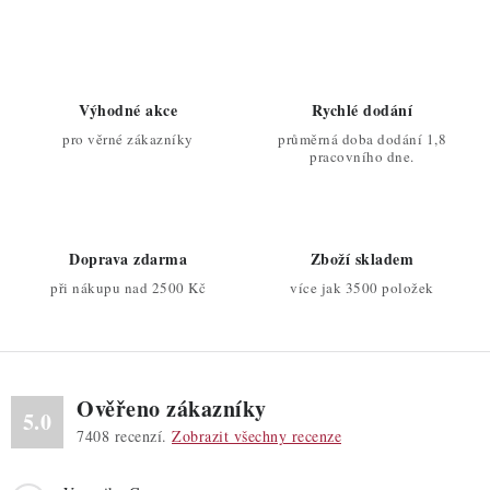
c
á
n
í
k
p
o
r
Výhodné akce
Rychlé dodání
v
v
pro věrné zákazníky
průměrná doba dodání 1,8
á
k
pracovního dne.
n
y
í
v
ý
Doprava zdarma
Zboží skladem
p
při nákupu nad 2500 Kč
více jak 3500 položek
i
s
u
Ověřeno zákazníky
5.0
7408
recenzí.
Zobrazit všechny recenze