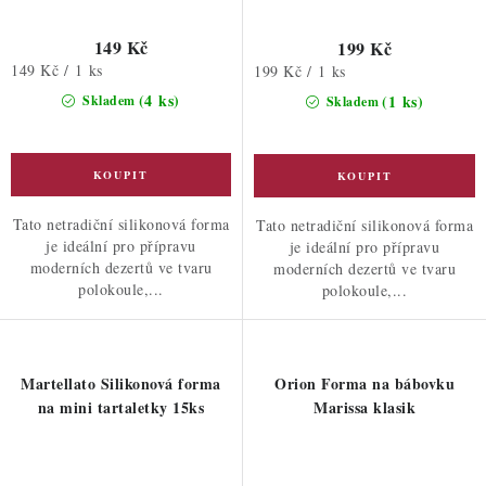
149 Kč
199 Kč
Měrná
149 Kč / 1 ks
Měrná
199 Kč / 1 ks
cena:
cena:
(4 ks)
(1 ks)
Skladem
Skladem
Tato netradiční silikonová forma
Tato netradiční silikonová forma
je ideální pro přípravu
je ideální pro přípravu
moderních dezertů ve tvaru
moderních dezertů ve tvaru
polokoule,...
polokoule,...
Martellato Silikonová forma
Orion Forma na bábovku
na mini tartaletky 15ks
Marissa klasik