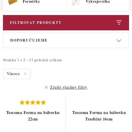
ZDRAVÉ PEČENÍ
Formičky
Vykrajovátka
DÁRKOVÉ POUKAZY
FILTROVAT PRODUKTY
TÉMATICKÉ PRODUKTY
V
Ř
DOPORUČUJEME
ý
a
PROFI BALENÍ
p
z
i
e
Stránka
1
z
2
-
33
položek celkem
NOVÉ ZBOŽÍ
s
n
Vánoce
p
í
ZNAČKY
r
p
Zrušit všechny filtry
o
r
Nepřevzetí zásilky na dobírku
Obchodní podmínky
d
o
Hodnocení obchodu
Blog
Moje objednávka
u
d
Tescoma Forma na bábovku
Tescoma Forma na bábovku
Podmínky ochrany osobních údajů
k
u
22cm
Tradiční 16cm
t
k