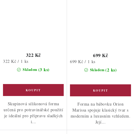
322 Kč
699 Kč
Měrná
322 Kč / 1 ks
Měrná
699 Kč / 1 ks
cena:
cena:
(3 ks)
(2 ks)
Skladem
Skladem
Skupinová silikonová forma
Forma na bábovku Orion
určená pro potravinářské použití
Marissa spojuje klasický tvar s
je ideální pro přípravu sladkých
moderním a luxusním vzhledem.
i...
Její...