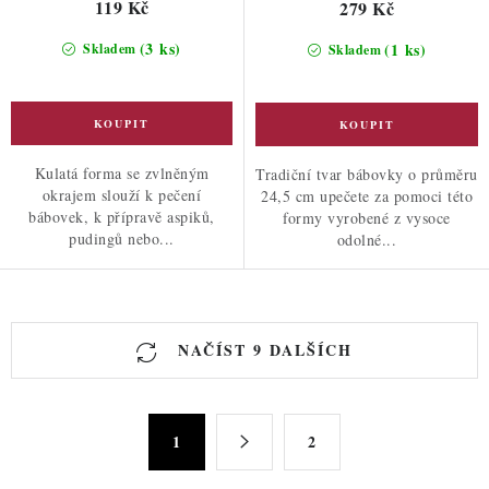
119 Kč
279 Kč
(3 ks)
(1 ks)
Skladem
Skladem
Kulatá forma se zvlněným
Tradiční tvar bábovky o průměru
okrajem slouží k pečení
24,5 cm upečete za pomoci této
bábovek, k přípravě aspiků,
formy vyrobené z vysoce
pudingů nebo...
odolné...
O
NAČÍST 9 DALŠÍCH
v
l
á
S
d
1
2
t
a
r