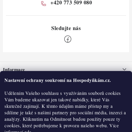
+420 773 509 080
Z
á
Informace
p
a
Nastavení ochrany soukromí na Hospodyňkám.cz.
Nepřevzetí zásilky na dobírku
O nás
t
Obchodní podmínky
Udělením Vašeho souhlasu s využíváním souborů cookies
í
Historie
O nákupu
Vám budeme ukazovat jen takové nabídky, které Vás
Hodnocení obchodu
skutečně zajímají. K těmto údajům máme přístup my a
Kontakty
Reklamace a vratky
sdílíme je také s našimi partnery pro sociální média, inzerci a
Blog
analýzy. Kliknutím na Odmítnout budou použity pouze ty
cookies, které potřebujeme k provozu našeho webu. Více
Moje objednávka
Výdejní místa
informací
zde.