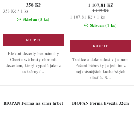
358 Kč
1 107,81 Kč
1 119 Kč
Měrná
358 Kč / 1 ks
Měrná
cena:
1 107,81 Kč / 1 ks
(3 ks)
Skladem
cena:
(1 ks)
Skladem
Efektní dezerty bez námahy
Chcete své hosty ohromit
Tradice a dokonalost v jednom
dezertem, který vypadá jako z
Pečení bábovky je jedním z
cukrárny?...
nejkrásnějších kuchařských
rituálů. S...
BIOPAN Forma na srnčí hřbet
BIOPAN Forma hvězda 32cm