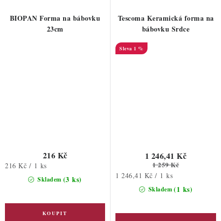
BIOPAN Forma na bábovku
Tescoma Keramická forma na
23cm
bábovku Srdce
1 %
216 Kč
1 246,41 Kč
1 259 Kč
Měrná
216 Kč / 1 ks
Měrná
cena:
1 246,41 Kč / 1 ks
(3 ks)
Skladem
cena:
(1 ks)
Skladem