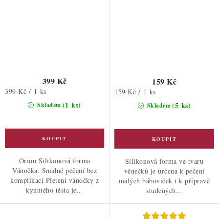
399 Kč
159 Kč
Měrná
399 Kč / 1 ks
Měrná
159 Kč / 1 ks
cena:
cena:
(1 ks)
(5 ks)
Skladem
Skladem
Orion Silikonová forma
Silikonová forma ve tvaru
Vánočka: Snadné pečení bez
věnečků je určena k pečení
komplikací Pletení vánočky z
malých báboviček i k přípravě
kynutého těsta je...
studených...