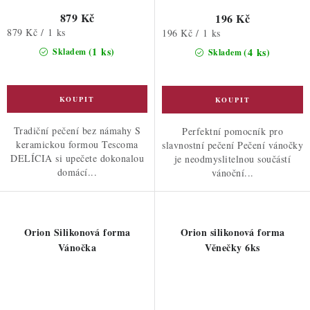
879 Kč
196 Kč
Měrná
879 Kč / 1 ks
Měrná
196 Kč / 1 ks
cena:
cena:
(1 ks)
(4 ks)
Skladem
Skladem
Tradiční pečení bez námahy S
Perfektní pomocník pro
keramickou formou Tescoma
slavnostní pečení Pečení vánočky
DELÍCIA si upečete dokonalou
je neodmyslitelnou součástí
domácí...
vánoční...
Orion Silikonová forma
Orion silikonová forma
Vánočka
Věnečky 6ks