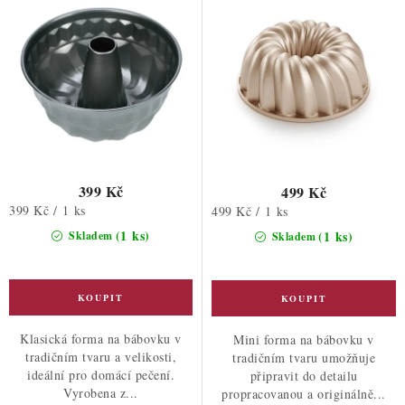
ů
t
ů
399 Kč
499 Kč
Měrná
399 Kč / 1 ks
Měrná
499 Kč / 1 ks
cena:
cena:
(1 ks)
(1 ks)
Skladem
Skladem
Klasická forma na bábovku v
Mini forma na bábovku v
tradičním tvaru a velikosti,
tradičním tvaru umožňuje
ideální pro domácí pečení.
připravit do detailu
Vyrobena z...
propracovanou a originálně...