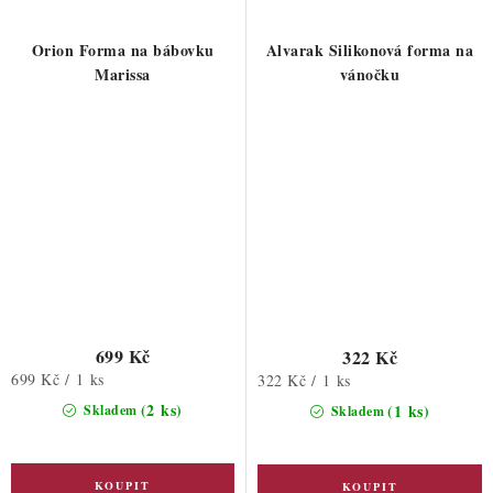
Orion Forma na bábovku
Alvarak Silikonová forma na
Marissa
vánočku
699 Kč
322 Kč
Měrná
699 Kč / 1 ks
Měrná
322 Kč / 1 ks
cena:
cena:
(2 ks)
(1 ks)
Skladem
Skladem