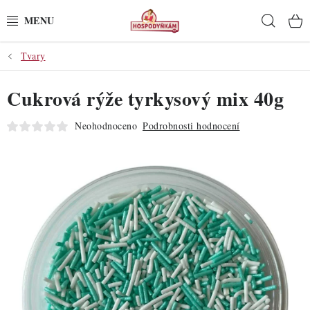
Přejít
Hleda
na
obsah
Tvary
POTŘEBY
Cukrová rýže tyrkysový mix 40g
POMŮCKY
Neohodnoceno
Podrobnosti hodnocení
SUROVINY
DEKORACE
PRO OSLAVY
DO KUCHYNĚ
POCHUTINY