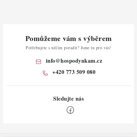
Pomůžeme vám s výběrem
Potřebujete s něčím poradit? Jsme tu pro vás!
info
@
hospodynkam.cz
+420 773 509 080
Z
á