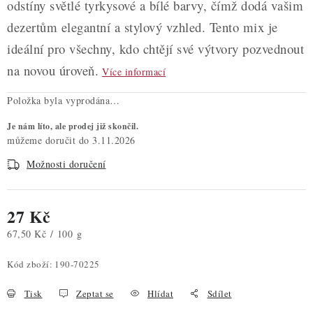
odstíny světlé tyrkysové a bílé barvy, čímž dodá vašim
dezertům elegantní a stylový vzhled. Tento mix je
ideální pro všechny, kdo chtějí své výtvory pozvednout
na novou úroveň.
Více informací
Položka byla vyprodána…
Je nám líto, ale prodej již skončil.
3.11.2026
Možnosti doručení
27 Kč
Měrná cena:
67,50 Kč / 100 g
Kód zboží:
190-70225
Tisk
Zeptat se
Hlídat
Sdílet