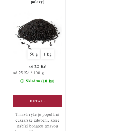
polevy)
50 g
1 kg
22 Kč
od
Měrná
od 25 Kč / 100 g
cena:
(10 ks)
Skladem
Tmavá rýže je populární
cukrářské zdobení, které
nabízí bohatou tmavou