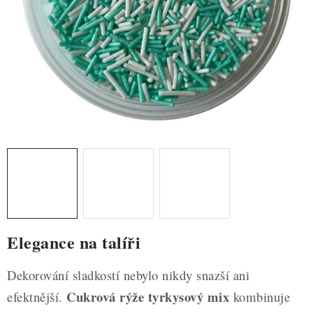
ZDRAVÉ PEČENÍ
DÁRKOVÉ POUKAZY
TÉMATICKÉ PRODUKTY
PROFI BALENÍ
NOVÉ ZBOŽÍ
ZNAČKY
Nepřevzetí zásilky na dobírku
Obchodní podmínky
Elegance na talíři
Hodnocení obchodu
Blog
Moje objednávka
Podmínky ochrany osobních údajů
Dekorování sladkostí nebylo nikdy snazší ani
Cukrová rýže tyrkysový mix
efektnější.
kombinuje