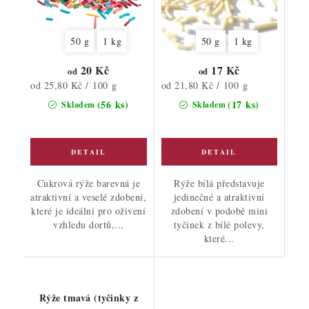
50 g
1 kg
50 g
1 kg
20 Kč
17 Kč
od
od
Měrná
Měrná
od 25,80 Kč / 100 g
od 21,80 Kč / 100 g
cena:
cena:
(56 ks)
(17 ks)
Skladem
Skladem
Cukrová rýže barevná je
Rýže bílá představuje
atraktivní a veselé zdobení,
jedinečné a atraktivní
které je ideální pro oživení
zdobení v podobě mini
vzhledu dortů,...
tyčinek z bílé polevy,
které...
Rýže tmavá (tyčinky z