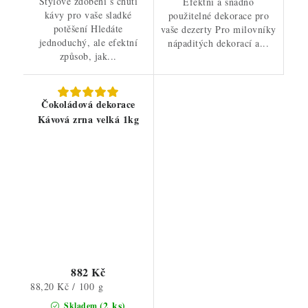
Stylové zdobení s chutí
Efektní a snadno
kávy pro vaše sladké
použitelné dekorace pro
potěšení Hledáte
vaše dezerty Pro milovníky
jednoduchý, ale efektní
nápaditých dekorací a...
způsob, jak...
Čokoládová dekorace
Kávová zrna velká 1kg
882 Kč
Měrná
88,20 Kč / 100 g
cena:
(2 ks)
Skladem