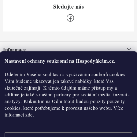
Z
á
Informace
p
a
Nastavení ochrany soukromí na Hospodyňkám.cz.
Nepřevzetí zásilky na dobírku
O nás
t
Obchodní podmínky
Udělením Vašeho souhlasu s využíváním souborů cookies
í
Historie
O nákupu
Vám budeme ukazovat jen takové nabídky, které Vás
Hodnocení obchodu
skutečně zajímají. K těmto údajům máme přístup my a
Kontakty
Reklamace a vratky
sdílíme je také s našimi partnery pro sociální média, inzerci a
Blog
analýzy. Kliknutím na Odmítnout budou použity pouze ty
cookies, které potřebujeme k provozu našeho webu. Více
Moje objednávka
Výdejní místa
informací
zde.
Podmínky ochrany osobních údajů
Cookies