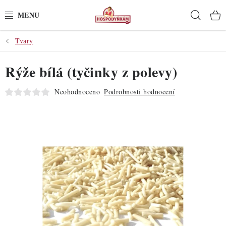
Přejít
Hleda
na
obsah
Tvary
POTŘEBY
Rýže bílá (tyčinky z polevy)
POMŮCKY
Neohodnoceno
Podrobnosti hodnocení
SUROVINY
DEKORACE
PRO OSLAVY
DO KUCHYNĚ
POCHUTINY