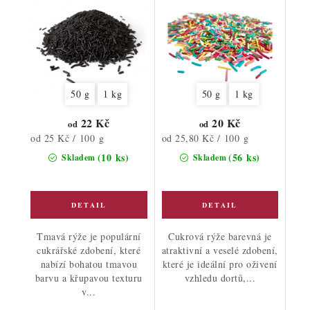
50 g
1 kg
50 g
1 kg
22 Kč
20 Kč
od
od
Měrná
Měrná
od 25 Kč / 100 g
od 25,80 Kč / 100 g
cena:
cena:
(10 ks)
(56 ks)
Skladem
Skladem
Tmavá rýže je populární
Cukrová rýže barevná je
cukrářské zdobení, které
atraktivní a veselé zdobení,
nabízí bohatou tmavou
které je ideální pro oživení
barvu a křupavou texturu
vzhledu dortů,...
v...