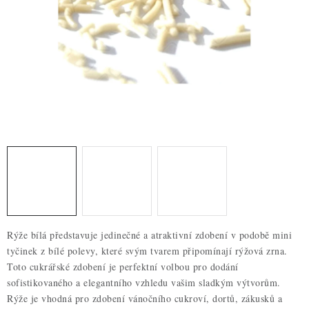
ZDRAVÉ PEČENÍ
DÁRKOVÉ POUKAZY
TÉMATICKÉ PRODUKTY
PROFI BALENÍ
NOVÉ ZBOŽÍ
ZNAČKY
Nepřevzetí zásilky na dobírku
Obchodní podmínky
Rýže bílá představuje jedinečné a atraktivní zdobení v podobě mini
Hodnocení obchodu
Blog
Moje objednávka
tyčinek z bílé polevy, které svým tvarem připomínají rýžová zrna.
Podmínky ochrany osobních údajů
Toto cukrářské zdobení je perfektní volbou pro dodání
sofistikovaného a elegantního vzhledu vašim sladkým výtvorům.
Rýže je vhodná pro zdobení vánočního cukroví, dortů, zákusků a