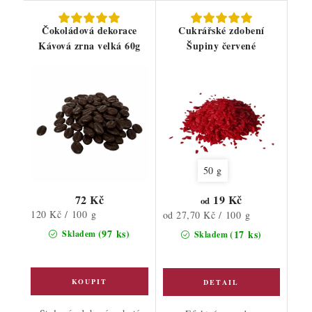
Čokoládová dekorace
Cukrářské zdobení
Kávová zrna velká 60g
Šupiny červené
50 g
72 Kč
19 Kč
od
Měrná
120 Kč / 100 g
Měrná
od 27,70 Kč / 100 g
cena:
cena:
(97 ks)
(17 ks)
Skladem
Skladem