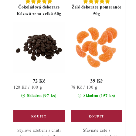
Čokoládová dekorace
Želé dekorace pomeranče
Kávová zrna velká 60g
50g
72 Kč
39 Kč
Měrná
Měrná
120 Kč / 100 g
78 Kč / 100 g
cena:
cena:
(97 ks)
(157 ks)
Skladem
Skladem
Stylové zdobení s chutí
Šťavnaté želé s