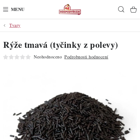
Přejít
Hleda
na
obsah
Tvary
POTŘEBY
Rýže tmavá (tyčinky z polevy)
POMŮCKY
Neohodnoceno
Podrobnosti hodnocení
SUROVINY
DEKORACE
PRO OSLAVY
DO KUCHYNĚ
POCHUTINY