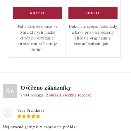
Jedlá želé dekorace ve
Dokonalé spojení čokolády
tvaru žlutých plátků
a kávy pro vaše dezerty
citrónů s osvěžující
Hledáte originální a
citrónovou příchutí je
luxusní způsob, jak...
ideální...
Ověřeno zákazníky
5.0
7404
recenzí.
Zobrazit všechny recenze
Věra Šrámková
Nej ovocné gely,vše v naprostém pořádku.