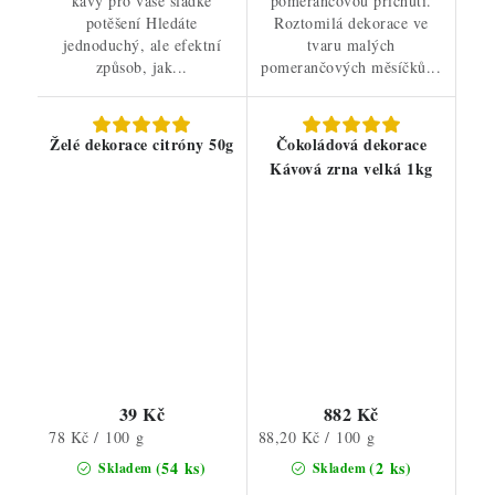
kávy pro vaše sladké
pomerančovou příchutí.
potěšení Hledáte
Roztomilá dekorace ve
jednoduchý, ale efektní
tvaru malých
způsob, jak...
pomerančových měsíčků...
Želé dekorace citróny 50g
Čokoládová dekorace
Kávová zrna velká 1kg
39 Kč
882 Kč
Měrná
Měrná
78 Kč / 100 g
88,20 Kč / 100 g
cena:
cena:
(54 ks)
(2 ks)
Skladem
Skladem