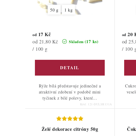
50 g
1 kg
17 Kč
20 
od
od
Měrná
Měrná
od 21,80 Kč
od 25,
(17 ks)
Skladem
cena:
cena:
/ 100 g
/ 100 
Rýže bílá představuje jedinečné a
Cukro
atraktivní zdobení v podobě mini
vesel
tyčinek z bílé polevy, které...
Kód:
121-DULSR131A
Želé dekorace citróny 50g
Čok