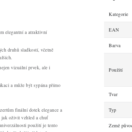
Kategorie
EAN
m elegantní a atraktivní
Barva
ých druhů sladkostí, včetně
alších.
ejen vizuální prvek, ale i
Použití
likaci a může být sypána přímo
Tvar
ertům finální dotek elegance a
Typ
 jak oživit vzhled a chuť
iverzálnosti použití je tento
Země půvo