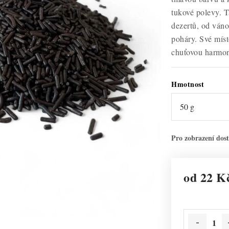
tukové polevy. T
dezertů, od váno
poháry. Své míst
chuťovou harmon
Hmotnost
od
22 K
Měrná cena: