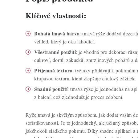
Klíčové vlastnosti:
Bohatá tmavá barva
: tmavá rýže dodává dezertů
vzhled, který je oku lahodící.
Všestranné použití
: je vhodná pro dekoraci různ
cukroví, dortů, zákusků, zmrzlinových pohárů a d
Příjemná textura
: tyčinky přidávají k pokrmům n
křupavou texturu, která zlepšuje chuťový zážitek.
Snadné použití
: tmavá rýže je jednoduchá na ap
z balení, což zjednodušuje proces zdobení.
Rýže tmavá je skvělým způsobem, jak dodat vašim dez
sofistikovanosti. Je to jednoduchý, ale účinný způsob,
jakéhokoli sladkého pokrmu. Díky snadné aplikaci a un