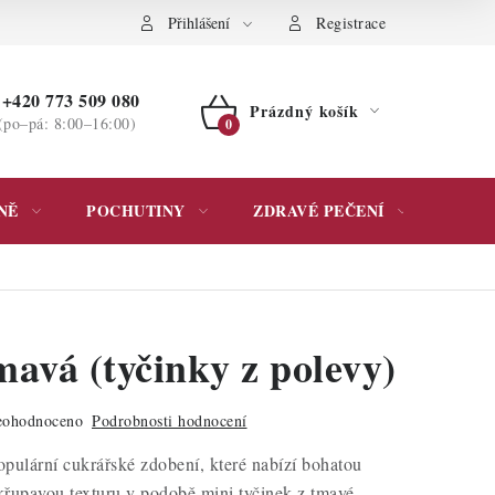
ochrany osobních údajů
Přihlášení
Registrace
+420 773 509 080
Prázdný košík
(po–pá: 8:00–16:00)
NÁKUPNÍ
KOŠÍK
NĚ
POCHUTINY
ZDRAVÉ PEČENÍ
DÁR
mavá (tyčinky z polevy)
ohodnoceno
Podrobnosti hodnocení
pulární cukrářské zdobení, které nabízí bohatou
křupavou texturu v podobě mini tyčinek z tmavé