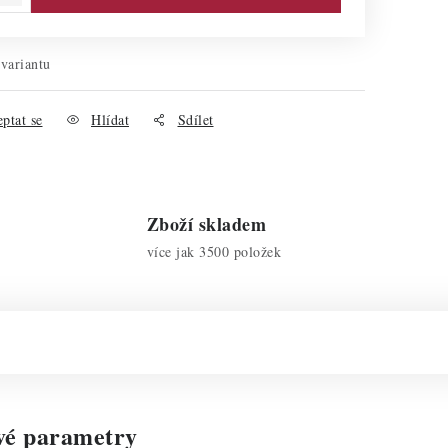
 variantu
ptat se
Hlídat
Sdílet
Zboží skladem
více jak 3500 položek
vé parametry