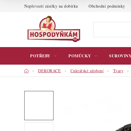
Přejít
Nepřevzetí zásilky na dobírku
Obchodní podmínky
na
obsah
POTŘEBY
POMŮCKY
SUROVIN
Domů
DEKORACE
Cukrářské zdobení
Tvary