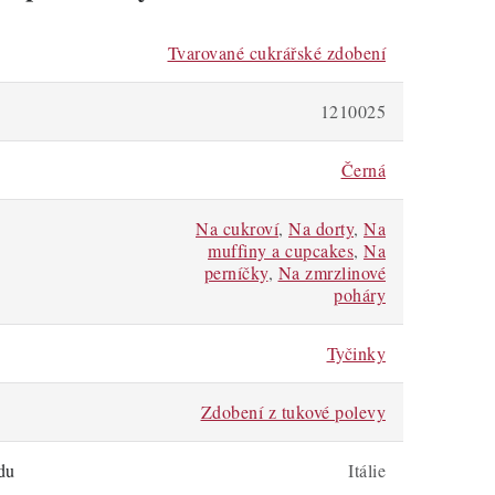
Tvarované cukrářské zdobení
1210025
Černá
Na cukroví
,
Na dorty
,
Na
muffiny a cupcakes
,
Na
perníčky
,
Na zmrzlinové
poháry
Tyčinky
Zdobení z tukové polevy
du
Itálie