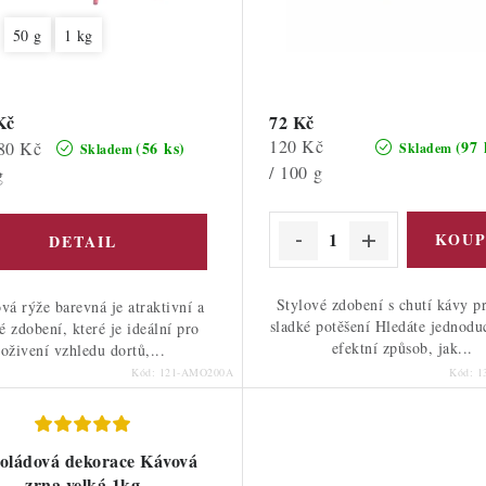
50 g
1 kg
Kč
72 Kč
Měrná
120 Kč
(97 
80 Kč
(56 ks)
Skladem
Skladem
cena:
/ 100 g
g
Stylové zdobení s chutí kávy p
vá rýže barevná je atraktivní a
sladké potěšení Hledáte jednodu
é zdobení, které je ideální pro
efektní způsob, jak...
oživení vzhledu dortů,...
Kód:
121-AMO200A
Kód:
1
oládová dekorace Kávová
zrna velká 1kg