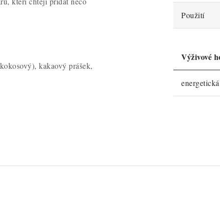
, kteří chtějí přidat něco
Použití
Výživové h
 kokosový)
, kakaový prášek,
energetick