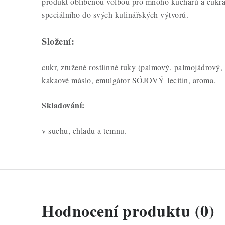
produkt oblíbenou volbou pro mnoho kuchařů a cukrářů
speciálního do svých kulinářských výtvorů.
Složení:
cukr, ztužené rostlinné tuky (
palmový, palmojádrový,
kakaové máslo, emulgátor SÓJOVÝ lecitin, aroma.
Skladování:
v suchu, chladu a temnu.
Hodnocení produktu (0)