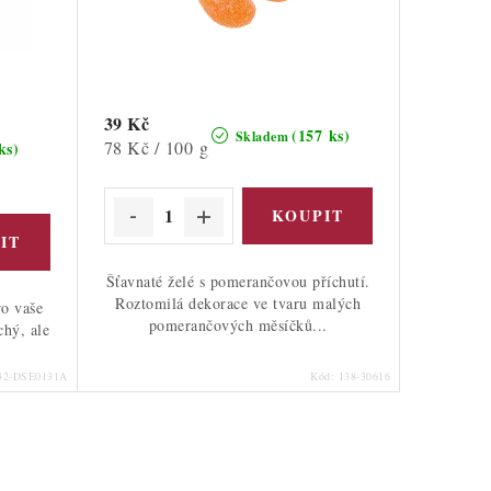
39 Kč
(157 ks)
Skladem
Měrná
78 Kč / 100 g
ks)
cena:
Šťavnaté želé s pomerančovou příchutí.
Roztomilá dekorace ve tvaru malých
ro vaše
pomerančových měsíčků...
chý, ale
32-DSE0131A
Kód:
138-30616