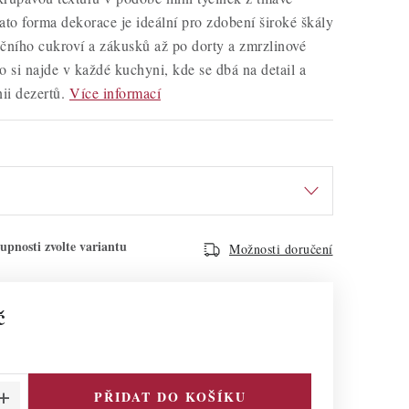
ato forma dekorace je ideální pro zdobení široké škály
čního cukroví a zákusků až po dorty a zmrzlinové
o si najde v každé kuchyni, kde se dbá na detail a
ii dezertů.
Více informací
Možnosti doručení
č
PŘIDAT DO KOŠÍKU