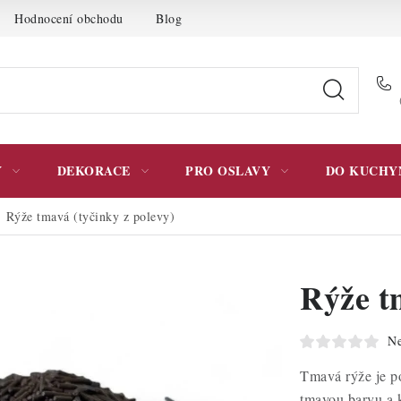
Hodnocení obchodu
Blog
Moje objednávka
Podmínky 
Y
DEKORACE
PRO OSLAVY
DO KUCHY
Rýže tmavá (tyčinky z polevy)
Rýže t
Ne
Tmavá rýže je po
tmavou barvu a 