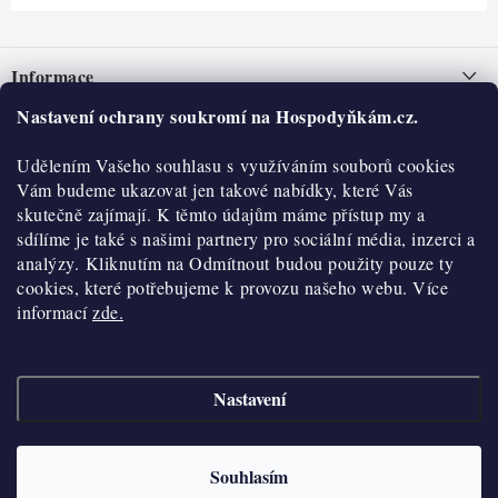
Z
á
Informace
p
a
Nastavení ochrany soukromí na Hospodyňkám.cz.
Nepřevzetí zásilky na dobírku
O nás
t
Obchodní podmínky
Udělením Vašeho souhlasu s využíváním souborů cookies
í
Historie
O nákupu
Vám budeme ukazovat jen takové nabídky, které Vás
Hodnocení obchodu
skutečně zajímají. K těmto údajům máme přístup my a
Kontakty
Reklamace a vratky
sdílíme je také s našimi partnery pro sociální média, inzerci a
Blog
analýzy. Kliknutím na Odmítnout budou použity pouze ty
cookies, které potřebujeme k provozu našeho webu. Více
Moje objednávka
Výdejní místa
informací
zde.
Podmínky ochrany osobních údajů
Cookies
Nastavení
Vydělávejte s námi
Copyright 2026
Hospodyňkám.cz
. Všechna práva vyhrazena.
Upravit nastavení
cookies
Velkoobchod
Souhlasím
Vytvořil Shoptet