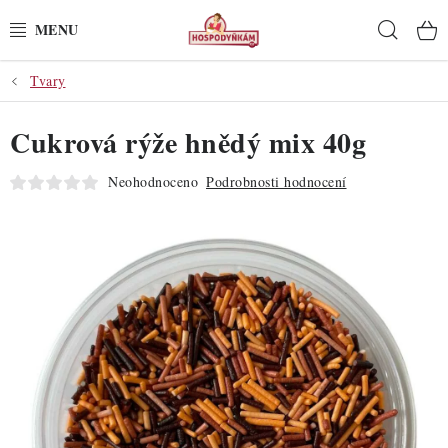
Přejít
Hleda
na
obsah
Tvary
POTŘEBY
Cukrová rýže hnědý mix 40g
POMŮCKY
Neohodnoceno
Podrobnosti hodnocení
SUROVINY
DEKORACE
PRO OSLAVY
DO KUCHYNĚ
POCHUTINY