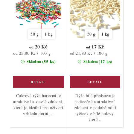
50 g
1 kg
50 g
1 kg
20 Kč
17 Kč
od
od
Měrná
Měrná
od 25,80 Kč / 100 g
od 21,80 Kč / 100 g
cena:
cena:
(55 ks)
(17 ks)
Skladem
Skladem
Cukrová rýže barevná je
Rýže bílá představuje
atraktivní a veselé zdobení,
jedinečné a atraktivní
které je ideální pro oživení
zdobení v podobě mini
vzhledu dortů,...
tyčinek z bílé polevy,
které...