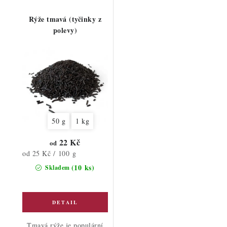
Rýže tmavá (tyčinky z
polevy)
50 g
1 kg
22 Kč
od
Měrná
od 25 Kč / 100 g
cena:
(10 ks)
Skladem
Tmavá rýže je populární