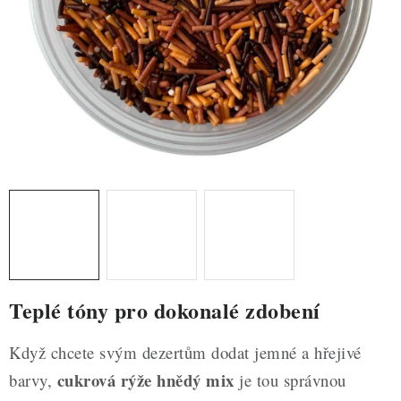
ZDRAVÉ PEČENÍ
DÁRKOVÉ POUKAZY
TÉMATICKÉ PRODUKTY
PROFI BALENÍ
NOVÉ ZBOŽÍ
ZNAČKY
Nepřevzetí zásilky na dobírku
Obchodní podmínky
Teplé tóny pro dokonalé zdobení
Hodnocení obchodu
Blog
Moje objednávka
Podmínky ochrany osobních údajů
Když chcete svým dezertům dodat jemné a hřejivé
cukrová rýže hnědý mix
barvy,
je tou správnou