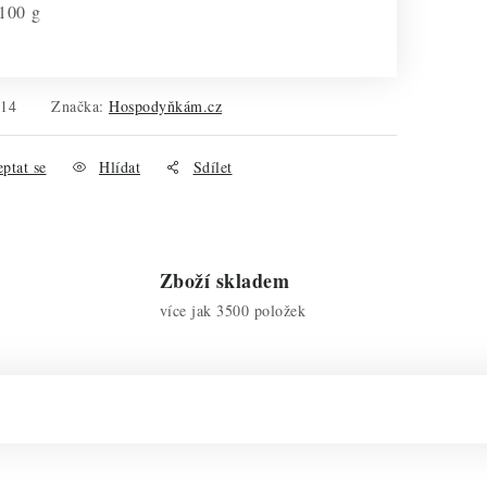
 100 g
514
Značka:
Hospodyňkám.cz
ptat se
Hlídat
Sdílet
Zboží skladem
více jak 3500 položek