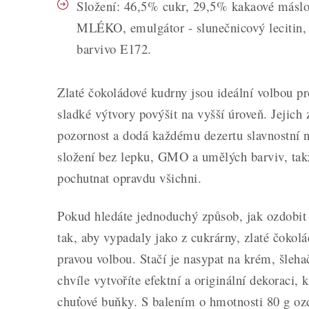
Složení: 46,5% cukr, 29,5% kakaové máslo
MLÉKO, emulgátor - slunečnicový lecitin, 
barvivo E172.
Zlaté čokoládové kudrny jsou ideální volbou p
sladké výtvory povýšit na vyšší úroveň. Jejich 
pozornost a dodá každému dezertu slavnostní 
složení bez lepku, GMO a umělých barviv, tak
pochutnat opravdu všichni.
Pokud hledáte jednoduchý způsob, jak ozdobit
tak, aby vypadaly jako z cukrárny, zlaté čokol
pravou volbou. Stačí je nasypat na krém, šle
chvíle vytvoříte efektní a originální dekoraci, k
chuťové buňky. S balením o hmotnosti 80 g ozd