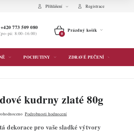
ochrany osobních údajů
Přihlášení
Registrace
+420 773 509 080
Prázdný košík
(po–pá: 8:00–16:00)
NÁKUPNÍ
KOŠÍK
NĚ
POCHUTINY
ZDRAVÉ PEČENÍ
DÁR
dové kudrny zlaté 80g
ohodnoceno
Podrobnosti hodnocení
tá dekorace pro vaše sladké výtvory