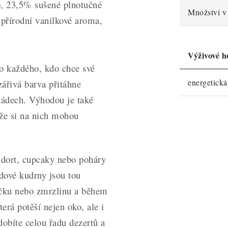
, 23,5% sušené plnotučné
Množství v 
přírodní vanilkové aroma,
Výživové h
ro každého, kdo chce své
energetick
zářivá barva přitáhne
nádech. Výhodou je také
že si na nich mohou
 dort, cupcaky nebo poháry
ádové kudrny jsou tou
hačku nebo zmrzlinu a během
terá potěší nejen oko, ale i
obíte celou řadu dezertů a