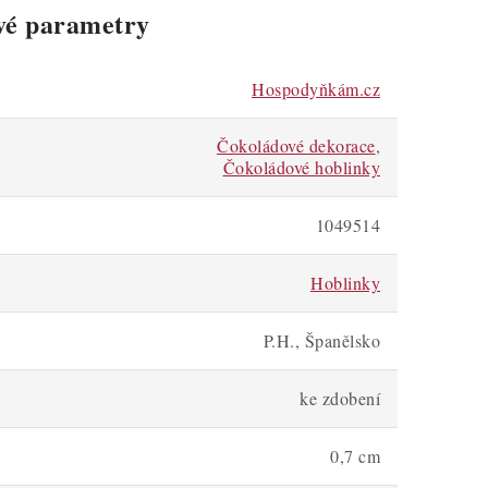
vé parametry
Hospodyňkám.cz
Čokoládové dekorace
,
Čokoládové hoblinky
1049514
Hoblinky
P.H., Španělsko
ke zdobení
0,7 cm