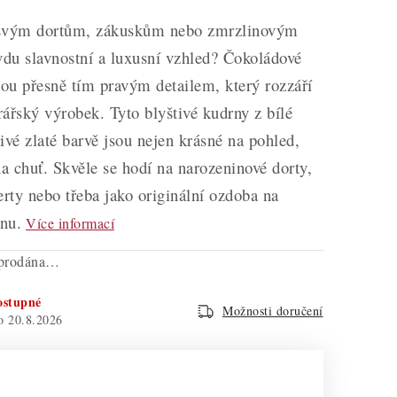
 svým dortům, zákuskům nebo zmrzlinovým
du slavnostní a luxusní vzhled? Čokoládové
sou přesně tím pravým detailem, který rozzáří
ářský výrobek. Tyto blyštivé kudrny z bílé
ivé zlaté barvě jsou nejen krásné na pohled,
na chuť. Skvěle se hodí na narozeninové dorty,
erty nebo třeba jako originální ozdoba na
nu.
Více informací
yprodána…
ostupné
Možnosti doručení
20.8.2026