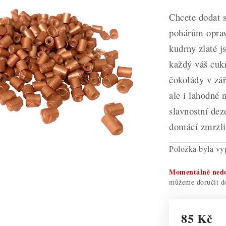
Chcete dodat
pohárům oprav
kudrny zlaté j
každý váš cukr
čokolády v zář
ale i lahodné 
slavnostní dez
domácí zmrzli
Položka byla v
Momentálně ned
85 Kč