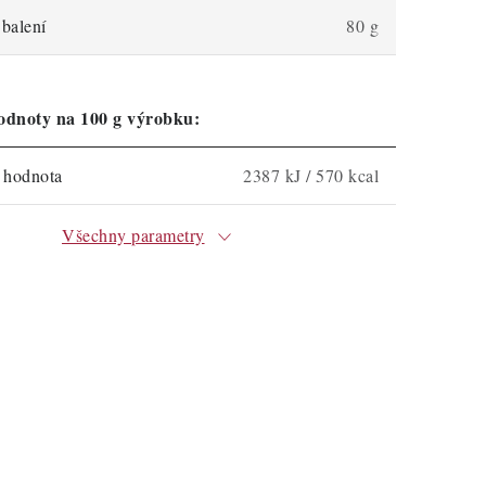
balení
80 g
odnoty na 100 g výrobku:
á hodnota
2387 kJ / 570 kcal
Všechny parametry