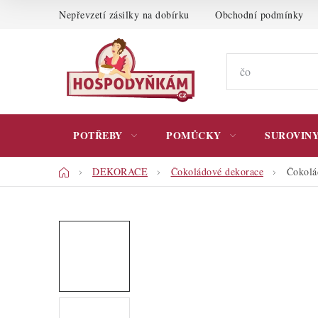
Přejít
Nepřevzetí zásilky na dobírku
Obchodní podmínky
na
obsah
POTŘEBY
POMŮCKY
SUROVIN
Domů
DEKORACE
Čokoládové dekorace
Čokolá