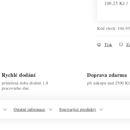
Měrná cena:
106,25 Kč /
Kód zboží:
104-9
Tisk
Ze
Rychlé dodání
Doprava zdarma
průměrná doba dodání 1,8
při nákupu nad 2500 Kč
pracovního dne.
Ostatní informace
Související produkty