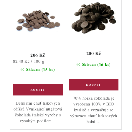
200 Kč
206 Kč
Měrná
82,40 Kč / 100 g
(16 ks)
Skladem
cena:
(15 ks)
Skladem
70% hořká čokoláda je
Delikátní chuť lískových
vyrobena 100% v BIO
oříšků Vynikající nugátová
kvalitě a vyznačuje se
čokoláda italské výroby s
výraznou chutí kakaových
vysokým podílem...
bobů,...