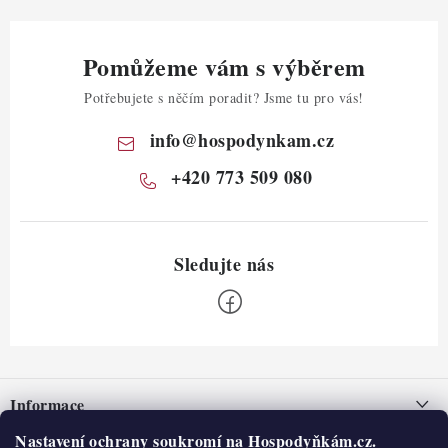
Pomůžeme vám s výběrem
Potřebujete s něčím poradit? Jsme tu pro vás!
info
@
hospodynkam.cz
+420 773 509 080
Z
á
Informace
p
a
Nastavení ochrany soukromí na Hospodyňkám.cz.
Nepřevzetí zásilky na dobírku