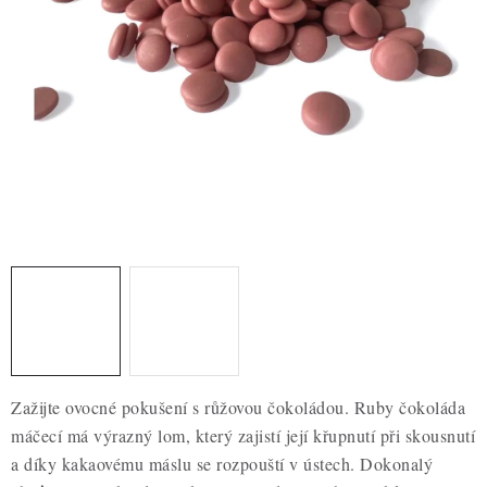
ZDRAVÉ PEČENÍ
DÁRKOVÉ POUKAZY
TÉMATICKÉ PRODUKTY
PROFI BALENÍ
NOVÉ ZBOŽÍ
ZNAČKY
Nepřevzetí zásilky na dobírku
Obchodní podmínky
Hodnocení obchodu
Blog
Moje objednávka
Zažijte ovocné pokušení s růžovou čokoládou. Ruby čokoláda
Podmínky ochrany osobních údajů
máčecí má výrazný lom, který zajistí její křupnutí při skousnutí
a díky kakaovému máslu se rozpouští v ústech. Dokonalý