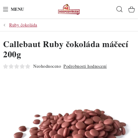
Přejít
Hleda
na
obsah
Ruby čokoláda
POTŘEBY
Callebaut Ruby čokoláda máčecí
POMŮCKY
200g
SUROVINY
Neohodnoceno
Podrobnosti hodnocení
DEKORACE
PRO OSLAVY
DO KUCHYNĚ
POCHUTINY