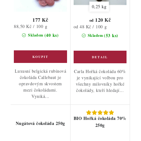
0,25 kg
177 Kč
120 Kč
od
Měrná
88,50 Kč / 100 g
Měrná
od 48 Kč / 100 g
cena:
cena:
(40 ks)
(53 ks)
Skladem
Skladem
Luxusní belgická rubínová
Carla Hořká čokoláda 60%
čokoláda Callebaut je
je vynikající volbou pro
opravdovým skvostem
všechny milovníky hořké
mezi čokoládami.
čokolády, kteří hledají...
Vyniká...
BIO Hořká čokoláda 70%
Nugátová čokoláda 250g
250g