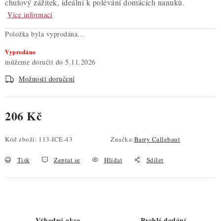
chuťový zážitek, ideální k polévání domácích nanuků.
Více informací
Položka byla vyprodána…
Vyprodáno
5.11.2026
Možnosti doručení
206 Kč
Měrná cena:
Kód zboží:
113-ICE-43
Značka:
Barry Callebaut
Tisk
Zeptat se
Hlídat
Sdílet
Výhodné akce
Rychlé dodání