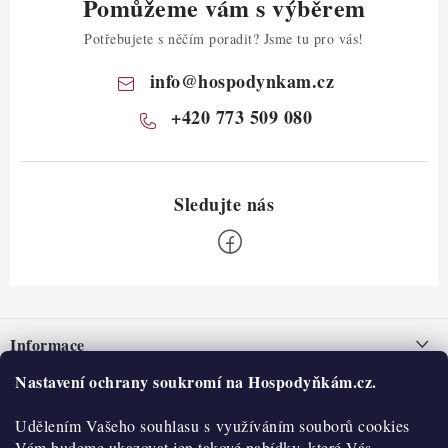
Pomůžeme vám s výběrem
Potřebujete s něčím poradit? Jsme tu pro vás!
info
@
hospodynkam.cz
+420 773 509 080
Z
á
Informace
p
a
Nastavení ochrany soukromí na Hospodyňkám.cz.
Nepřevzetí zásilky na dobírku
O nás
t
Obchodní podmínky
Udělením Vašeho souhlasu s využíváním souborů cookies
í
Historie
O nákupu
Vám budeme ukazovat jen takové nabídky, které Vás