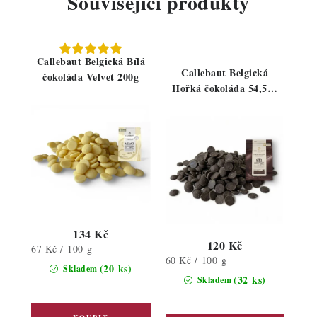
Související produkty
Callebaut Belgická Bílá
Callebaut Belgická
čokoláda Velvet 200g
Hořká čokoláda 54,5%
200g
134 Kč
120 Kč
Měrná
67 Kč / 100 g
Měrná
60 Kč / 100 g
cena:
(20 ks)
Skladem
cena:
(32 ks)
Skladem