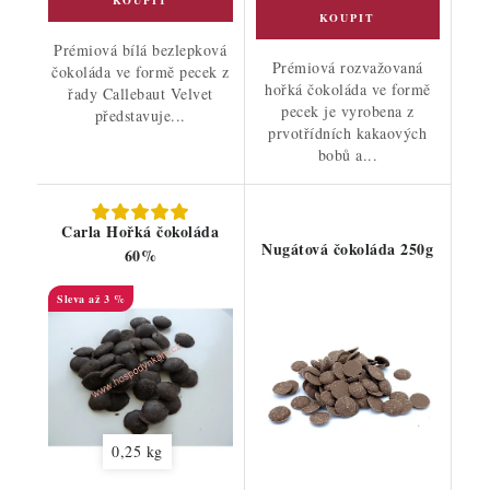
Prémiová bílá bezlepková
Prémiová rozvažovaná
čokoláda ve formě pecek z
hořká čokoláda ve formě
řady Callebaut Velvet
pecek je vyrobena z
představuje...
prvotřídních kakaových
bobů a...
Carla Hořká čokoláda
Nugátová čokoláda 250g
60%
až 3 %
0,25 kg