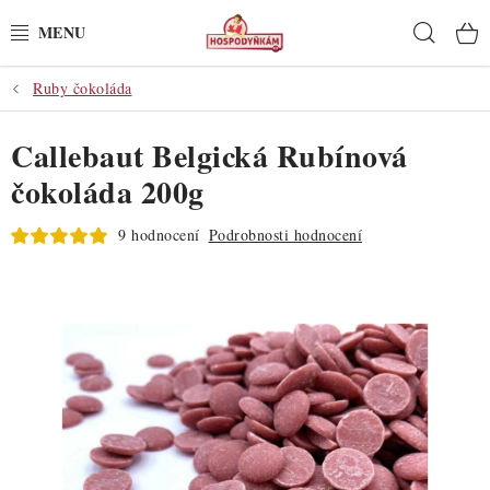
Přejít
Hleda
na
obsah
Ruby čokoláda
POTŘEBY
Callebaut Belgická Rubínová
POMŮCKY
čokoláda 200g
SUROVINY
9 hodnocení
Podrobnosti hodnocení
DEKORACE
PRO OSLAVY
DO KUCHYNĚ
POCHUTINY