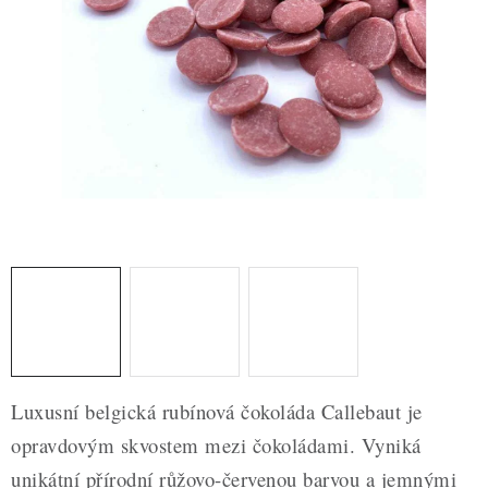
ZDRAVÉ PEČENÍ
DÁRKOVÉ POUKAZY
TÉMATICKÉ PRODUKTY
PROFI BALENÍ
NOVÉ ZBOŽÍ
ZNAČKY
Nepřevzetí zásilky na dobírku
Obchodní podmínky
Hodnocení obchodu
Blog
Moje objednávka
Luxusní belgická rubínová čokoláda Callebaut je
Podmínky ochrany osobních údajů
opravdovým skvostem mezi čokoládami. Vyniká
unikátní přírodní růžovo-červenou barvou a jemnými