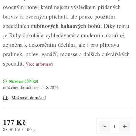
ovocnými tóny, které nejsou výsledkem přidaných
barviv či ovocných příchutí, ale pouze použitím
rubínových kakaových bobů
speciálních
. Díky tomu
je Ruby čokoláda vyhledávaná v moderní cukrařině,
zejména k dekoračním účelům, ale i pro přípravu
pralinek, polev, ganáží, mousse a dalších cukrářských
specialit.
Více informací
(39 ks)
Skladem
13.8.2026
Možnosti doručení
177 Kč
Měrná cena:
88,50 Kč / 100 g