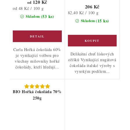
120 Kč
od
206 Kč
Měrná
od 48 Kč / 100 g
Měrná
82,40 Kč / 100 g
cena:
(53 ks)
Skladem
cena:
(15 ks)
Skladem
Carla Hořká čokoláda 60%
Delikátní chuť lískových
je vynikající volbou pro
oříšků Vynikající nugátová
všechny milovníky hořké
čokoláda italské výroby s
čokolády, kteří hledají...
vysokým podílem...
BIO Hořká čokoláda 70%
250g