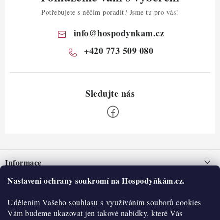
Potřebujete s něčím poradit? Jsme tu pro vás!
info
@
hospodynkam.cz
+420 773 509 080
Z
á
Informace
p
a
Nastavení ochrany soukromí na Hospodyňkám.cz.
Nepřevzetí zásilky na dobírku
O nás
t
Obchodní podmínky
Udělením Vašeho souhlasu s využíváním souborů cookies
í
Historie
O nákupu
Vám budeme ukazovat jen takové nabídky, které Vás
Hodnocení obchodu