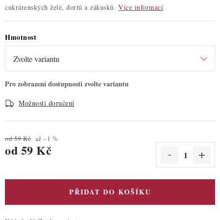
cukrárenských želé, dortů a zákusků.
Více informací
Hmotnost
Možnosti doručení
od 59 Kč
až –1 %
od
59 Kč
Měrná cena:
PŘIDAT DO KOŠÍKU