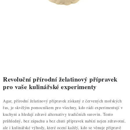
ZDRAVÉ PEČENÍ
DÁRKOVÉ POUKAZY
TÉMATICKÉ PRODUKTY
PROFI BALENÍ
NOVÉ ZBOŽÍ
ZNAČKY
Revoluční přírodní želatinový přípravek
pro vaše kulinářské experimenty
Nepřevzetí zásilky na dobírku
Obchodní podmínky
Agar, přírodní želatinový přípravek získaný z červených mořských
Hodnocení obchodu
Blog
Moje objednávka
řas, je skvělým pomocníkem pro všechny, kdo rádi experimentují v
Podmínky ochrany osobních údajů
kuchyni a hledají zdravé alternativy tradičních surovin. Tento
průhledný, bez zápachu a bez chuti přípravek nabízí nejen zdravotní,
ale i kulinářské výhody, které ocení každý, kdo se věnuje přípravě