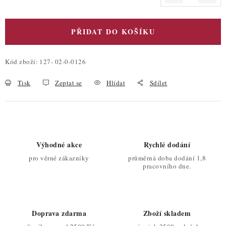
Měrná cena:
PŘIDAT DO KOŠÍKU
Kód zboží:
127- 02-0-0126
Tisk
Zeptat se
Hlídat
Sdílet
Výhodné akce
Rychlé dodání
pro věrné zákazníky
průměrná doba dodání 1,8
pracovního dne.
Doprava zdarma
Zboží skladem