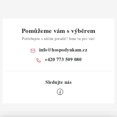
Pomůžeme vám s výběrem
Potřebujete s něčím poradit? Jsme tu pro vás!
info
@
hospodynkam.cz
+420 773 509 080
Z
á