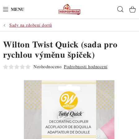
Přejít
Hleda
na
obsah
Sady na zdobení dortů
POTŘEBY
Wilton Twist Quick (sada pro
POMŮCKY
rychlou výměnu špiček)
SUROVINY
Neohodnoceno
Podrobnosti hodnocení
DEKORACE
PRO OSLAVY
DO KUCHYNĚ
POCHUTINY