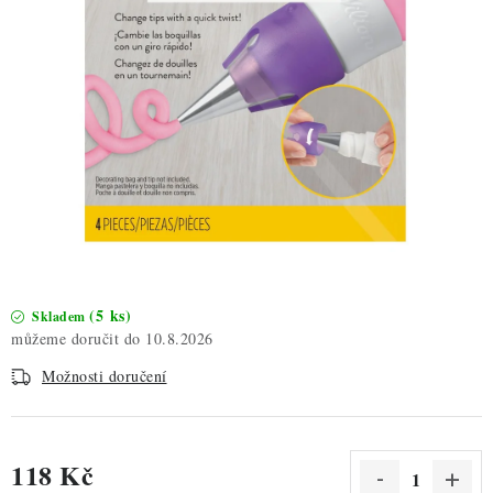
ZDRAVÉ PEČENÍ
DÁRKOVÉ POUKAZY
TÉMATICKÉ PRODUKTY
PROFI BALENÍ
NOVÉ ZBOŽÍ
ZNAČKY
(5 ks)
Skladem
10.8.2026
Nepřevzetí zásilky na dobírku
Obchodní podmínky
Možnosti doručení
Hodnocení obchodu
Blog
Moje objednávka
Podmínky ochrany osobních údajů
118 Kč