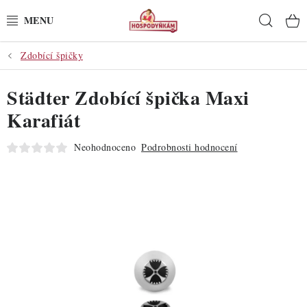
Přejít
Hleda
na
obsah
Zdobící špičky
POTŘEBY
Städter Zdobící špička Maxi
POMŮCKY
Karafiát
SUROVINY
Neohodnoceno
Podrobnosti hodnocení
DEKORACE
PRO OSLAVY
DO KUCHYNĚ
POCHUTINY