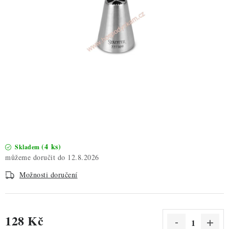
ZDRAVÉ PEČENÍ
DÁRKOVÉ POUKAZY
TÉMATICKÉ PRODUKTY
PROFI BALENÍ
NOVÉ ZBOŽÍ
ZNAČKY
(4 ks)
Skladem
12.8.2026
Nepřevzetí zásilky na dobírku
Obchodní podmínky
Možnosti doručení
Hodnocení obchodu
Blog
Moje objednávka
Podmínky ochrany osobních údajů
128 Kč