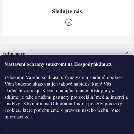
Z
á
Informace
p
a
Nastavení ochrany soukromí na Hospodyňkám.cz.
Nepřevzetí zásilky na dobírku
O nás
t
Obchodní podmínky
Udělením Vašeho souhlasu s využíváním souborů cookies
í
Historie
O nákupu
Vám budeme ukazovat jen takové nabídky, které Vás
Hodnocení obchodu
skutečně zajímají. K těmto údajům máme přístup my a
Kontakty
Reklamace a vratky
sdílíme je také s našimi partnery pro sociální média, inzerci a
Blog
analýzy. Kliknutím na Odmítnout budou použity pouze ty
cookies, které potřebujeme k provozu našeho webu. Více
Moje objednávka
Výdejní místa
informací
zde.
Podmínky ochrany osobních údajů
Cookies