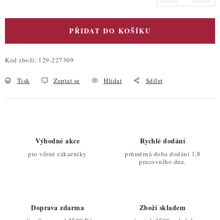
Měrná cena:
PŘIDAT DO KOŠÍKU
Kód zboží:
129-227309
Tisk
Zeptat se
Hlídat
Sdílet
Výhodné akce
Rychlé dodání
pro věrné zákazníky
průměrná doba dodání 1,8
pracovního dne.
Doprava zdarma
Zboží skladem