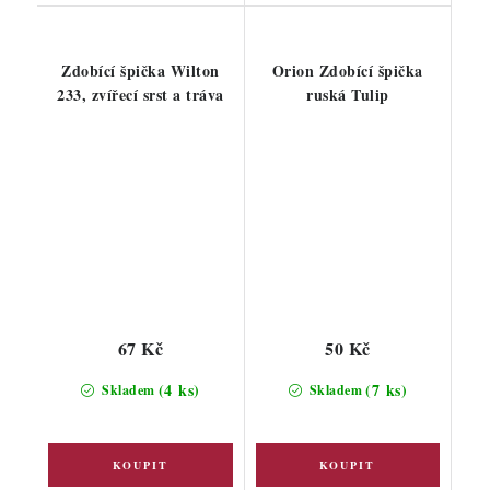
Zdobící špička Wilton
Orion Zdobící špička
233, zvířecí srst a tráva
ruská Tulip
67 Kč
50 Kč
(4 ks)
(7 ks)
Skladem
Skladem