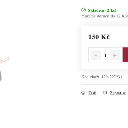
Skladem
(2 ks)
12.8.2
150 Kč
Měrná cena:
Kód zboží:
129-227231
Tisk
Zeptat se