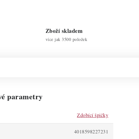
Zboží skladem
více jak 3500 položek
vé parametry
Zdobící špičky
4018598227231