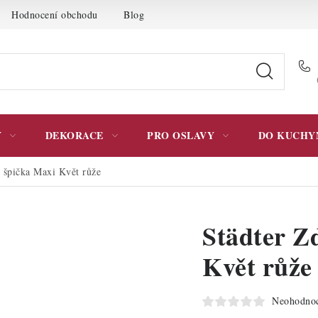
Hodnocení obchodu
Blog
Moje objednávka
Podmínky 
Y
DEKORACE
PRO OSLAVY
DO KUCHY
í špička Maxi Květ růže
Städter Z
Květ růže
Neohodno