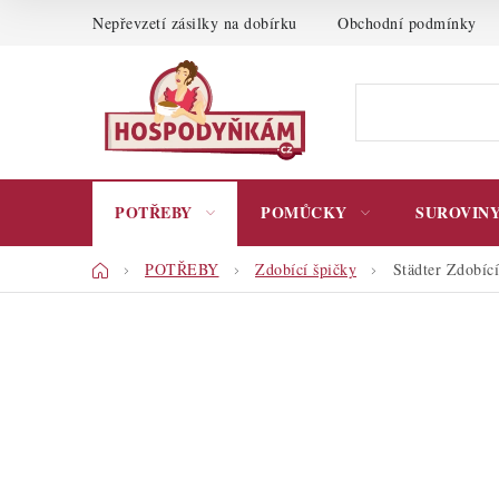
Přejít
Nepřevzetí zásilky na dobírku
Obchodní podmínky
na
obsah
POTŘEBY
POMŮCKY
SUROVIN
Domů
POTŘEBY
Zdobící špičky
Städter Zdobíc