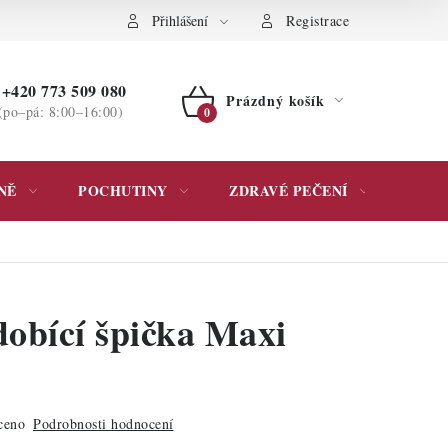
ochrany osobních údajů
Přihlášení
Registrace
+420 773 509 080
Prázdný košík
(po–pá: 8:00–16:00)
NÁKUPNÍ
KOŠÍK
NĚ
POCHUTINY
ZDRAVÉ PEČENÍ
DÁR
dobící špička Maxi
ceno
Podrobnosti hodnocení