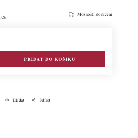
Možnosti doručení
026
PŘIDAT DO KOŠÍKU
Hlídat
Sdílet