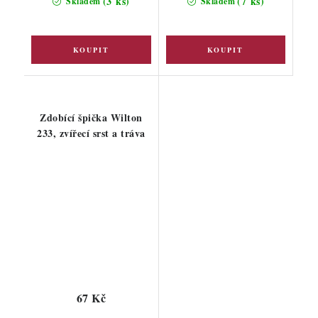
(3 ks)
(7 ks)
Skladem
Skladem
Zdobící špička Wilton
233, zvířecí srst a tráva
67 Kč