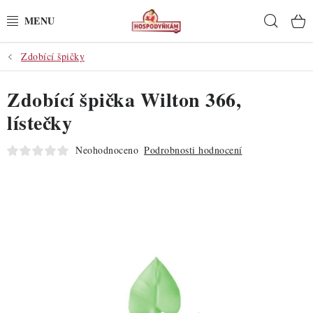
Přejít
Hleda
na
obsah
Zdobící špičky
POTŘEBY
Zdobící špička Wilton 366,
POMŮCKY
lístečky
SUROVINY
Neohodnoceno
Podrobnosti hodnocení
DEKORACE
PRO OSLAVY
DO KUCHYNĚ
POCHUTINY