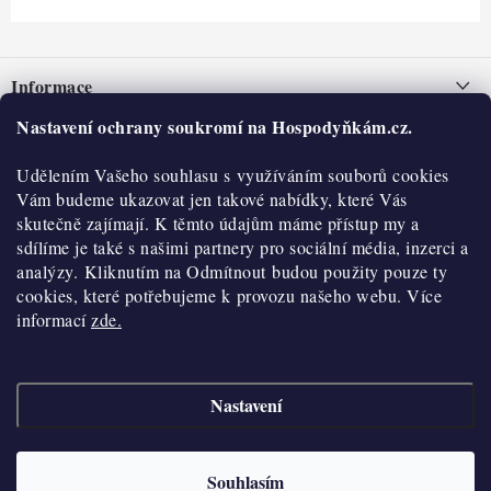
Z
á
Informace
p
a
Nastavení ochrany soukromí na Hospodyňkám.cz.
Nepřevzetí zásilky na dobírku
O nás
t
Obchodní podmínky
Udělením Vašeho souhlasu s využíváním souborů cookies
í
Historie
O nákupu
Vám budeme ukazovat jen takové nabídky, které Vás
Hodnocení obchodu
skutečně zajímají. K těmto údajům máme přístup my a
Kontakty
Reklamace a vratky
sdílíme je také s našimi partnery pro sociální média, inzerci a
Blog
analýzy. Kliknutím na Odmítnout budou použity pouze ty
cookies, které potřebujeme k provozu našeho webu. Více
Moje objednávka
Výdejní místa
informací
zde.
Podmínky ochrany osobních údajů
Cookies
Nastavení
Vydělávejte s námi
Copyright 2026
Hospodyňkám.cz
. Všechna práva vyhrazena.
Upravit nastavení
cookies
Velkoobchod
Souhlasím
Vytvořil Shoptet