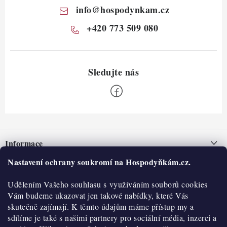
info
@
hospodynkam.cz
+420 773 509 080
Z
á
Informace
p
a
Nastavení ochrany soukromí na Hospodyňkám.cz.
Nepřevzetí zásilky na dobírku
O nás
t
Obchodní podmínky
Udělením Vašeho souhlasu s využíváním souborů cookies
í
Historie
O nákupu
Vám budeme ukazovat jen takové nabídky, které Vás
Hodnocení obchodu
skutečně zajímají. K těmto údajům máme přístup my a
Kontakty
Reklamace a vratky
sdílíme je také s našimi partnery pro sociální média, inzerci a
Blog