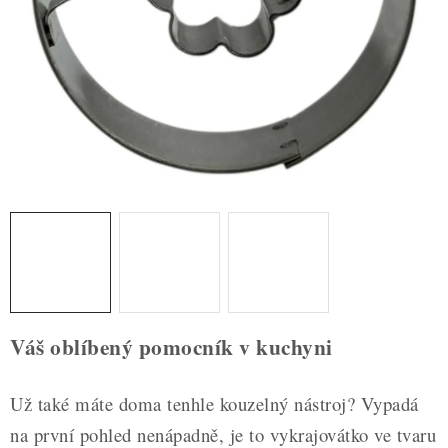
ZDRAVÉ PEČENÍ
DÁRKOVÉ POUKAZY
TÉMATICKÉ PRODUKTY
PROFI BALENÍ
NOVÉ ZBOŽÍ
ZNAČKY
Nepřevzetí zásilky na dobírku
Obchodní podmínky
Váš oblíbený pomocník v kuchyni
Hodnocení obchodu
Blog
Moje objednávka
Podmínky ochrany osobních údajů
Už také máte doma tenhle kouzelný nástroj? Vypadá
na první pohled nenápadně, je to vykrajovátko ve tvaru