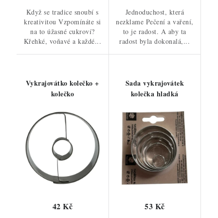
Když se tradice snoubí s
Jednoduchost, která
kreativitou Vzpomínáte si
nezklame Pečení a vaření,
na to úžasné cukroví?
to je radost. A aby ta
Křehké, voňavé a každé...
radost byla dokonalá,...
Vykrajovátko kolečko +
Sada vykrajovátek
kolečko
kolečka hladká
42 Kč
53 Kč