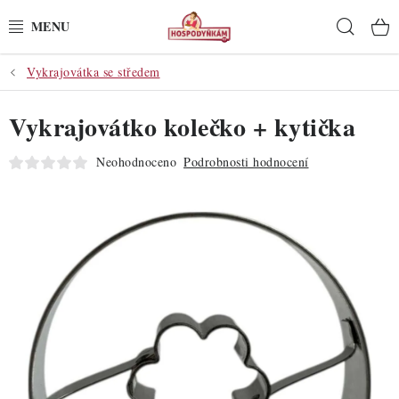
Přejít
Hleda
na
obsah
Vykrajovátka se středem
POTŘEBY
Vykrajovátko kolečko + kytička
POMŮCKY
Neohodnoceno
Podrobnosti hodnocení
SUROVINY
DEKORACE
PRO OSLAVY
DO KUCHYNĚ
POCHUTINY