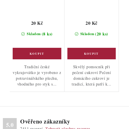
20 Kč
20 Kč
(8 ks)
(20 ks)
Skladem
Skladem
Tradiční české
Skvělý pomocník při
vykrajovátko je vyrobeno z
pečení cukroví Pečení
potravinářského plechu,
domácího cukroví je
vhodného pro styk s...
tradicí, která patří k...
Ověřeno zákazníky
5.0
7411
recenzí.
Zobrazit všechny recenze