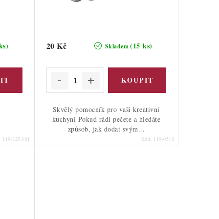
20 Kč
ks)
(15 ks)
Skladem
Skvělý pomocník pro vaši kreativní
kuchyni Pokud rádi pečete a hledáte
způsob, jak dodat svým...
:
119-325.001
Kód:
119-0510
a