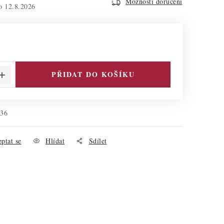
Možnosti doručení
12.8.2026
PŘIDAT DO KOŠÍKU
336
ptat se
Hlídat
Sdílet