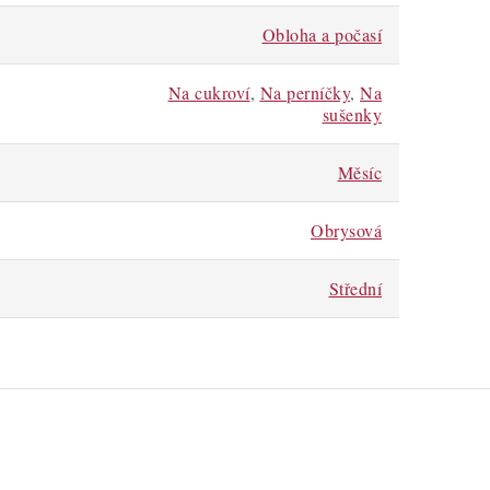
Obloha a počasí
Na cukroví
,
Na perníčky
,
Na
sušenky
Měsíc
Obrysová
Střední