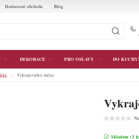
Hodnocení obchodu
Blog
Moje objednávka
Podmínky 
Y
DEKORACE
PRO OSLAVY
DO KUCHY
átka
Vykrajovátko měsíc
Vykraj
Ne
Skladem
(3 k