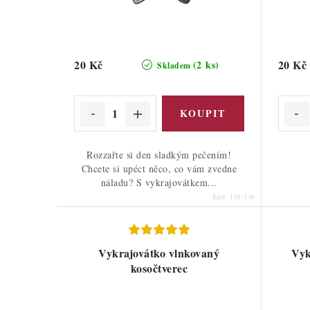
20 Kč
20 Kč
(2 ks)
Skladem
Rozzařte si den sladkým pečením!
Chcete si upéct něco, co vám zvedne
náladu? S vykrajovátkem...
Kód:
101-136
Vykrajovátko vlnkovaný
Vyk
kosočtverec