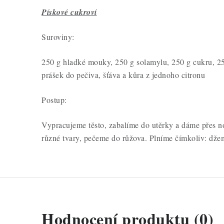
Pískové cukroví
Suroviny:
250 g hladké mouky, 250 g solamylu, 250 g cukru, 250
prášek do pečiva, šťáva a kůra z jednoho citronu
Postup:
Vypracujeme těsto, zabalíme do utěrky a dáme přes n
různé tvary, pečeme do růžova. Plníme čímkoliv: džem
Hodnocení produktu (0)