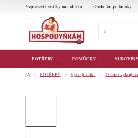
Přejít
Nepřevzetí zásilky na dobírku
Obchodní podmínky
na
obsah
POTŘEBY
POMŮCKY
SUROVIN
Domů
POTŘEBY
Vykrajovátka
Ostatní vykrajov