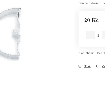
20 Kč
Měrná cena:
Kód zboží:
119-0
Tisk
Ze