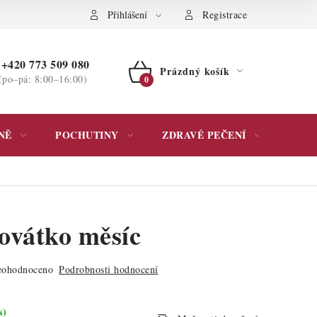
ochrany osobních údajů
Přihlášení
Registrace
+420 773 509 080
Prázdný košík
(po–pá: 8:00–16:00)
NÁKUPNÍ
KOŠÍK
NĚ
POCHUTINY
ZDRAVÉ PEČENÍ
DÁR
ovátko měsíc
ohodnoceno
Podrobnosti hodnocení
s)