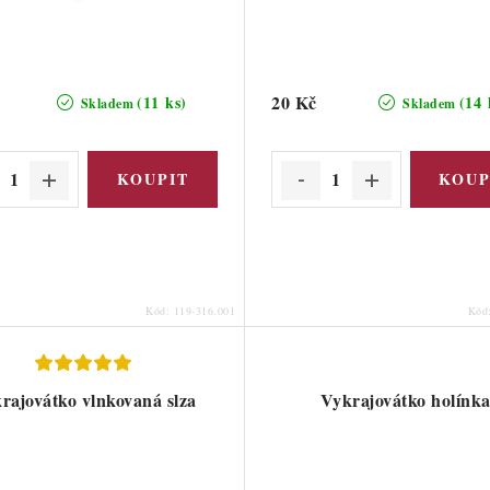
20 Kč
(11 ks)
(14 
Skladem
Skladem
Kód:
119-316.001
Kód
rajovátko vlnkovaná slza
Vykrajovátko holínk