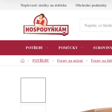
Přejít
Nepřevzetí zásilky na dobírku
Obchodní podmínky
na
obsah
POTŘEBY
POMŮCKY
SUROVIN
Domů
POTŘEBY
Formy na pečení
Formy na bá