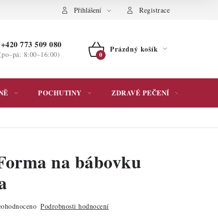
ochrany osobních údajů
Přihlášení
Registrace
+420 773 509 080
Prázdný košík
(po–pá: 8:00–16:00)
NÁKUPNÍ
KOŠÍK
NĚ
POCHUTINY
ZDRAVÉ PEČENÍ
DÁR
Forma na bábovku
a
ohodnoceno
Podrobnosti hodnocení