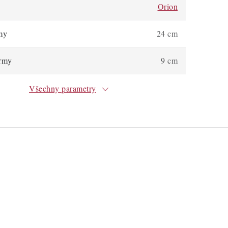
Orion
my
24 cm
rmy
9 cm
Všechny parametry