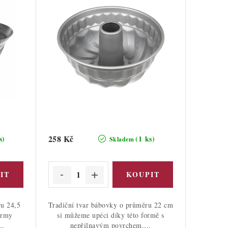
258 Kč
s)
(1 ks)
Skladem
ru 24,5
Tradiční tvar bábovky o průměru 22 cm
ormy
si můžeme upéci díky této formě s
..
nepřilnavým povrchem....