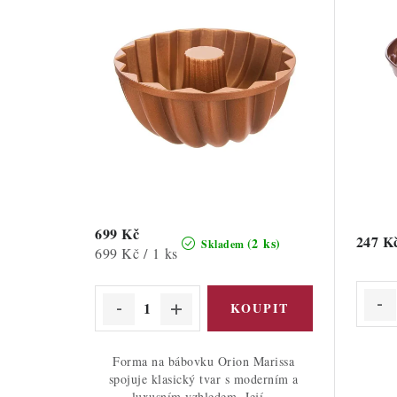
699 Kč
247 K
(2 ks)
Skladem
Měrná
699 Kč / 1 ks
cena:
Forma na bábovku Orion Marissa
spojuje klasický tvar s moderním a
luxusním vzhledem. Její...