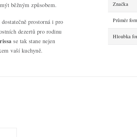
Značka
umýt běžným způsobem.
Průměr for
 dostatečně prostorná i pro
nostních dezertů pro rodinu
Hloubka fo
issa
se tak stane nejen
kem vaší kuchyně.