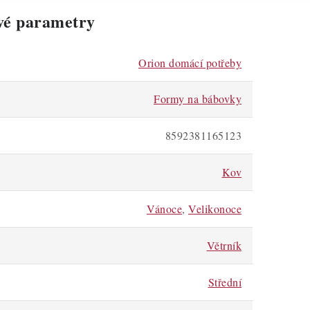
vé parametry
Orion domácí potřeby
Formy na bábovky
8592381165123
Kov
Vánoce
,
Velikonoce
Větrník
Střední