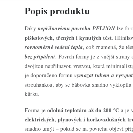
Popis produktu
Díky
nepřilnavému povrchu PFLUON
lze for
piškotových, třených i kynutých těst
. Hliníko
rovnoměrné vedení tepla
, což znamená, že tě
bez připálení
. Povrch formy je z vnější strany 
dvojitou nepřilnavou vrstvou, která minimalizuj
je doporučeno formu
vymazat tukem a vysypa
strouhankou, aby se bábovka snadno vyklopila 
kůrku.
odolná teplotám až do 200 °C
Forma je
a je 
elektrických, plynových i horkovzdušných t
snadno umýt – pokud se na povrchu objeví připe