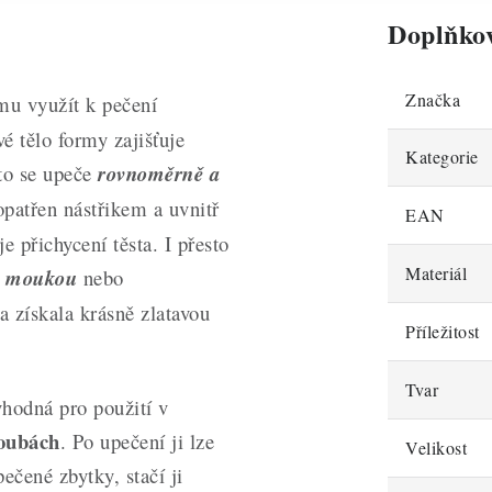
Doplňko
Značka
mu využít k pečení
vé tělo formy zajišťuje
Kategorie
sto se upeče
rovnoměrně a
opatřen nástřikem a uvnitř
EAN
e přichycení těsta. I přesto
Materiál
t moukou
nebo
a získala krásně zlatavou
Příležitost
Tvar
vhodná pro použití v
roubách
. Po upečení ji lze
Velikost
čené zbytky, stačí ji