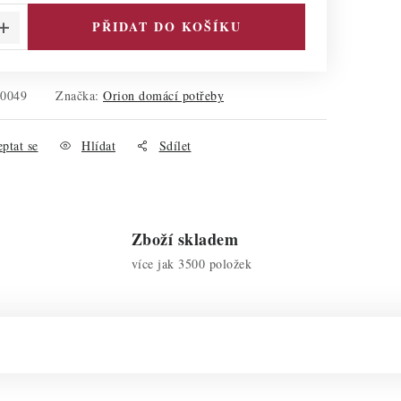
PŘIDAT DO KOŠÍKU
20049
Značka:
Orion domácí potřeby
ptat se
Hlídat
Sdílet
Zboží skladem
více jak 3500 položek