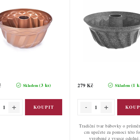
č
279 Kč
(3 ks)
(1 k
Skladem
Skladem
Tradiční tvar bábovky o průmě
cm upečete za pomoci této f
vyrobené z vysoce odolné.