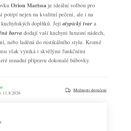
Orion Marissa
ovku
je ideální volbou pro
i potrpí nejen na kvalitní pečení, ale i na
d kuchyňských doplňků. Její
atypický tvar
a
ěná barva
dodají vaší kuchyni luxusní nádech,
ní, nebo laděná do rustikálního stylu. Kromě
jmu však vyniká i skvělými funkčními
teré usnadní přípravu dokonalé bábovky.
s)
Možnosti doručení
11.8.2026
s