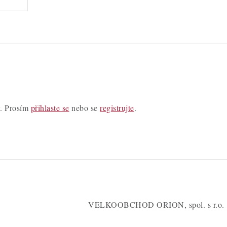
y. Prosím
přihlaste se
nebo se
registrujte
.
VELKOOBCHOD ORION, spol. s r.o.