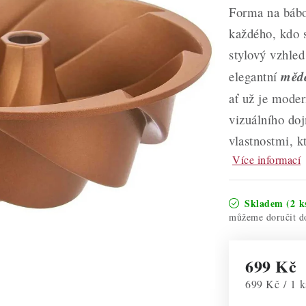
Forma na báb
každého, kdo s
stylový vzhle
elegantní
měd
ať už je moder
vizuálního do
vlastnostmi, k
Více informací
Skladem
(2 k
699 Kč
Měrná cena:
699 Kč / 1 k