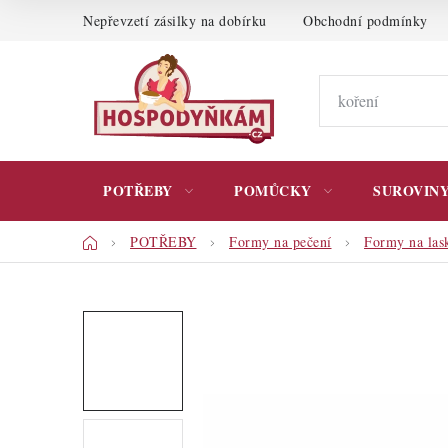
Přejít
Nepřevzetí zásilky na dobírku
Obchodní podmínky
na
obsah
POTŘEBY
POMŮCKY
SUROVIN
Domů
POTŘEBY
Formy na pečení
Formy na las