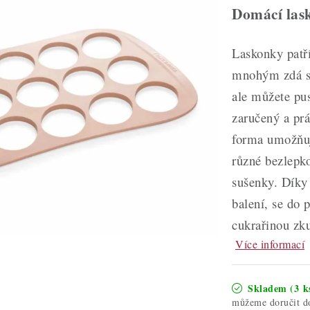
Domácí lask
Laskonky patří
mnohým zdá sl
ale můžete pus
zaručený a pr
forma umožňuje
různé bezlepko
sušenky. Díky
balení, se do 
cukrařinou zku
Více informací
Skladem
(3 k