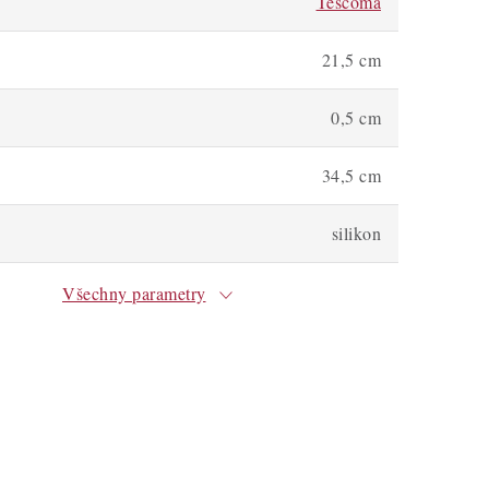
Tescoma
21,5 cm
0,5 cm
34,5 cm
silikon
Všechny parametry