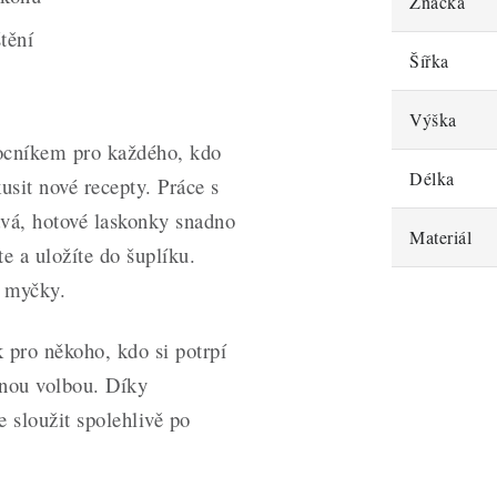
Značka
tění
Šířka
Výška
ocníkem pro každého, kdo
Délka
usit nové recepty. Práce s
ává, hotové laskonky snadno
Materiál
e a uložíte do šuplíku.
o myčky.
 pro někoho, kdo si potrpí
rnou volbou. Díky
 sloužit spolehlivě po