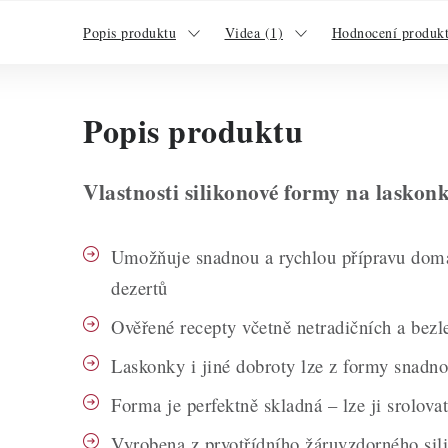
Popis produktu
Videa (1)
Hodnocení produkt
Popis produktu
Vlastnosti silikonové formy na laskon
Umožňuje snadnou a rychlou přípravu domá
dezertů
Ověřené recepty včetně netradičních a bezl
Laskonky i jiné dobroty lze z formy snadno
Forma je perfektně skladná – lze ji srolovat
Vyrobena z prvotřídního žáruvzdorného sil