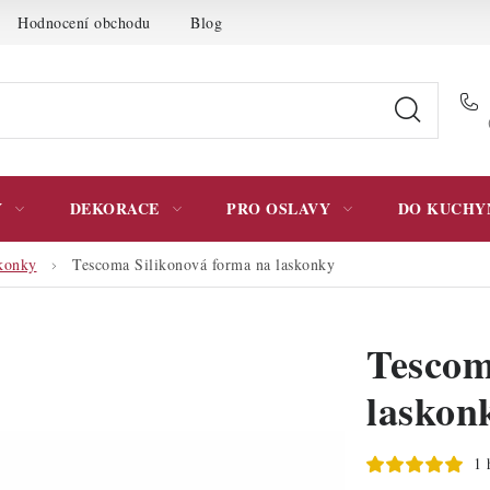
Hodnocení obchodu
Blog
Moje objednávka
Podmínky 
Y
DEKORACE
PRO OSLAVY
DO KUCHY
konky
Tescoma Silikonová forma na laskonky
Tescom
laskon
1 