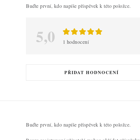
ý
Buďte první, kdo napíše příspěvek k této položce.
p
i
5,0
s
h
1 hodnocení
o
d
n
PŘIDAT HODNOCENÍ
o
c
e
n
í
Buďte první, kdo napíše příspěvek k této položce.