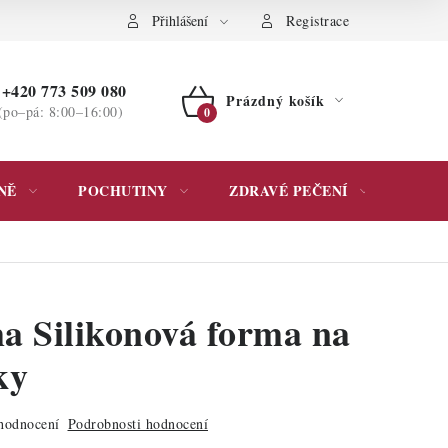
ochrany osobních údajů
Přihlášení
Registrace
+420 773 509 080
Prázdný košík
(po–pá: 8:00–16:00)
NÁKUPNÍ
KOŠÍK
NĚ
POCHUTINY
ZDRAVÉ PEČENÍ
DÁR
a Silikonová forma na
ky
hodnocení
Podrobnosti hodnocení