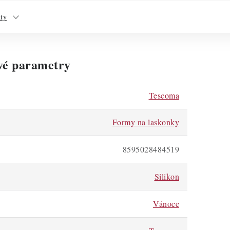
kty
vé parametry
Tescoma
Formy na laskonky
8595028484519
Silikon
Vánoce