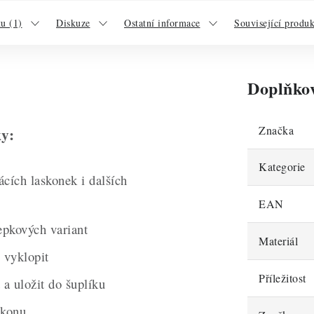
u (1)
Diskuze
Ostatní informace
Související produ
Doplňko
Značka
ky:
Kategorie
cích laskonek i dalších
EAN
epkových variant
Materiál
 vyklopit
Příležitost
 a uložit do šuplíku
ikonu