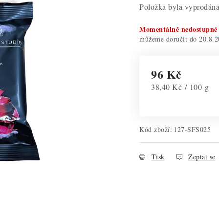
Položka byla vyprodá
Momentálně nedostupné
20.8.2
96 Kč
Měrná cena:
38,40 Kč / 100 g
Kód zboží:
127-SFS025
Tisk
Zeptat se