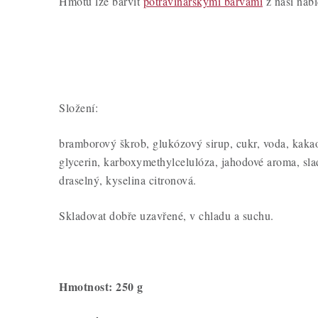
Hmotu lze barvit
potravinářskými barvami
z naší nabí
Složení:
bramborový škrob, glukózový sirup, cukr, voda, kaka
glycerin, karboxymethylcelulóza, jahodové aroma, slad
draselný, kyselina citronová.
Skladovat dobře uzavřené, v chladu a suchu.
Hmotnost: 250 g