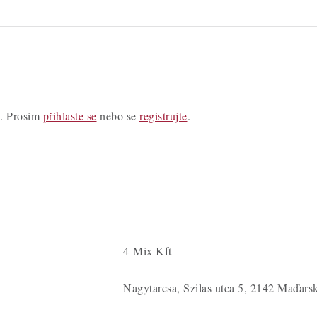
y. Prosím
přihlaste se
nebo se
registrujte
.
4-Mix Kft
Nagytarcsa, Szilas utca 5, 2142 Maďars