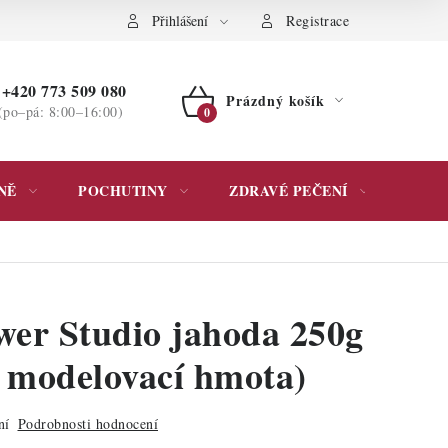
ochrany osobních údajů
Přihlášení
Registrace
+420 773 509 080
Prázdný košík
(po–pá: 8:00–16:00)
NÁKUPNÍ
KOŠÍK
NĚ
POCHUTINY
ZDRAVÉ PEČENÍ
DÁR
wer Studio jahoda 250g
 modelovací hmota)
ní
Podrobnosti hodnocení