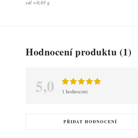
sůl
<0,03 g
V
Hodnocení produktu (1)
ý
p
i
5,0
s
1 hodnocení
h
o
d
PŘIDAT HODNOCENÍ
n