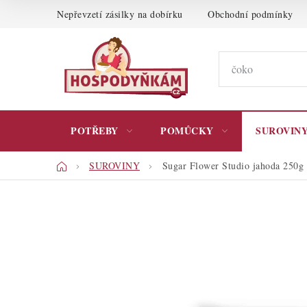
Přejít
Nepřevzetí zásilky na dobírku
Obchodní podmínky
na
obsah
POTŘEBY
POMŮCKY
SUROVIN
Domů
SUROVINY
Sugar Flower Studio jahoda 250g