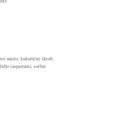
dky.
ové máslo, kukuřičný škrob,
idlo (aspartam), sorbát