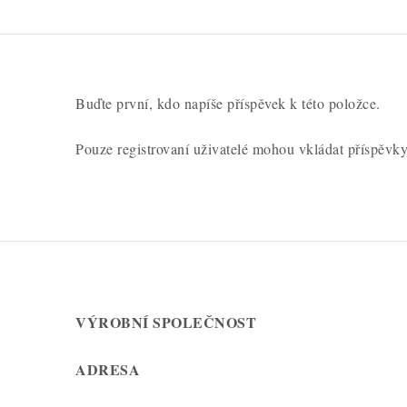
o
c
e
n
Buďte první, kdo napíše příspěvek k této položce.
í
Pouze registrovaní uživatelé mohou vkládat příspěvk
VÝROBNÍ SPOLEČNOST
ADRESA