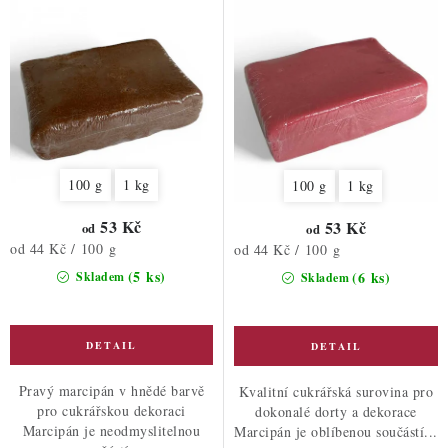
ů
t
ů
100 g
1 kg
100 g
1 kg
53 Kč
53 Kč
od
od
Měrná
od 44 Kč / 100 g
Měrná
od 44 Kč / 100 g
cena:
cena:
(5 ks)
(6 ks)
Skladem
Skladem
Pravý marcipán v hnědé barvě
Kvalitní cukrářská surovina pro
pro cukrářskou dekoraci
dokonalé dorty a dekorace
Marcipán je neodmyslitelnou
Marcipán je oblíbenou součástí...