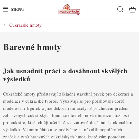
Přejít
Hleda
na
obsah
Cukrářské hmoty
POTŘEBY
POMŮCKY
Barevné hmoty
SUROVINY
Jak usnadnit práci a dosáhnout skvělých
DEKORACE
výsledků
PRO OSLAVY
Cukrářské hmoty představují základní stavební prvek pro dekoraci a
modelaci v cukrářské tvorbě. Využívají se pro potahování dortů,
DO KUCHYNĚ
modelování figurek a jiné dekorativní účely. S příchodem předem
zabarvených cukrářských hmot se otevřela nová dimenze možností
pro cukráře, kteří chtějí ušetřit čas a zároveň dosáhnout dokonalého
POCHUTINY
výsledku. V tomto článku se podíváme na několik populárních
značek a typů barevných cukrářských hmot, které vám pomohou