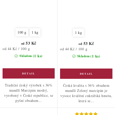
100 g
1 kg
1 kg
53 Kč
53 Kč
od
od
Měrná
od 44 Kč / 100 g
Měrná
od 44 Kč / 100 g
cena:
cena:
(1 ks)
(1 ks)
Skladem
Skladem
Tradiční český výrobek s 36%
Česká kvalita s 36% obsahem
mandlí Marcipán modrý,
mandlí Zelený marcipán je
vyrobený v České republice, se
vysoce kvalitní cukrářská hmota,
pyšní obsahem...
která se...