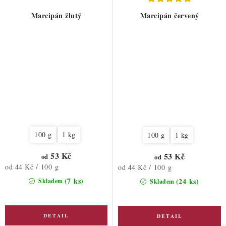
Marcipán žlutý
Marcipán červený
100 g
1 kg
100 g
1 kg
53 Kč
53 Kč
od
od
Měrná
od 44 Kč / 100 g
Měrná
od 44 Kč / 100 g
cena:
cena:
(7 ks)
(24 ks)
Skladem
Skladem