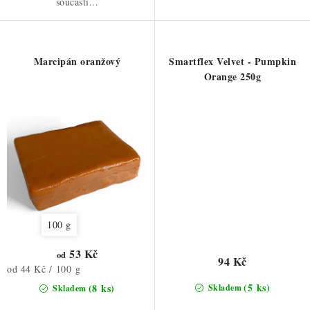
součástí...
Marcipán oranžový
Smartflex Velvet - Pumpkin
Orange 250g
100 g
53 Kč
od
94 Kč
Měrná
od 44 Kč / 100 g
cena:
(5 ks)
(8 ks)
Skladem
Skladem