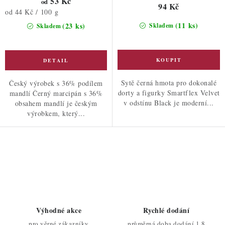
53 Kč
od
94 Kč
Měrná
od 44 Kč / 100 g
cena:
(11 ks)
(23 ks)
Skladem
Skladem
Sytě černá hmota pro dokonalé
Český výrobek s 36% podílem
dorty a figurky Smartflex Velvet
mandlí Černý marcipán s 36%
v odstínu Black je moderní...
obsahem mandlí je českým
výrobkem, který...
O
v
l
á
d
Výhodné akce
Rychlé dodání
a
pro věrné zákazníky
průměrná doba dodání 1,8