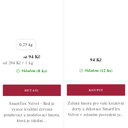
0,25 kg
94 Kč
od
94 Kč
Měrná
od 294 Kč / 1 kg
cena:
(12 ks)
(8 ks)
Skladem
Skladem
Zelená hmota pro vaše kreativní
Smartflex Velvet - Red je
dorty a dekorace Smartflex
vysoce kvalitní červená
Velvet v zeleném provedení je...
potahovací a modelovací hmota,
která je ideální...