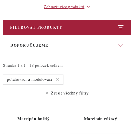
Zobrazit více produktů
FILTROVAT PRODUKTY
V
Ř
DOPORUČUJEME
ý
a
p
z
i
e
Stránka
1
z
1
-
18
položek celkem
s
n
potahovací a modelovací
p
í
r
p
Zrušit všechny filtry
o
r
d
o
u
d
Marcipán hnědý
Marcipán růžový
k
u
t
k