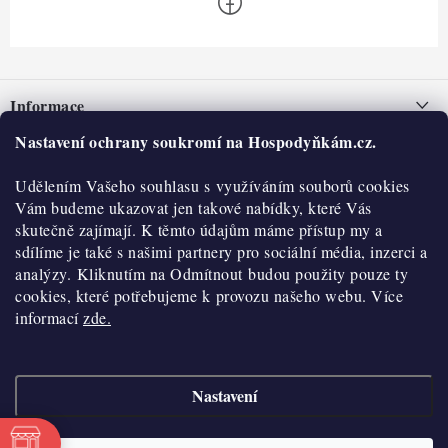
Z
á
Informace
p
a
Nastavení ochrany soukromí na Hospodyňkám.cz.
Nepřevzetí zásilky na dobírku
O nás
t
Obchodní podmínky
Udělením Vašeho souhlasu s využíváním souborů cookies
í
Historie
O nákupu
Vám budeme ukazovat jen takové nabídky, které Vás
Hodnocení obchodu
skutečně zajímají. K těmto údajům máme přístup my a
Kontakty
Reklamace a vratky
sdílíme je také s našimi partnery pro sociální média, inzerci a
Blog
analýzy. Kliknutím na Odmítnout budou použity pouze ty
cookies, které potřebujeme k provozu našeho webu. Více
Moje objednávka
Výdejní místa
informací
zde.
Podmínky ochrany osobních údajů
Cookies
Nastavení
Vydělávejte s námi
Copyright 2026
Hospodyňkám.cz
. Všechna práva vyhrazena.
Upravit nastavení
cookies
Velkoobchod