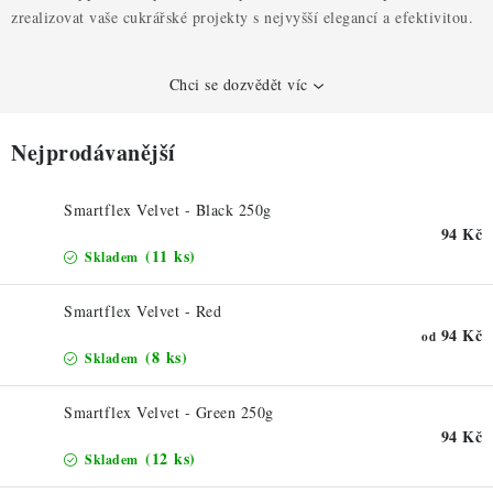
ZDRAVÉ PEČENÍ
zrealizovat vaše cukrářské projekty s nejvyšší elegancí a efektivitou.
DÁRKOVÉ POUKAZY
Chci se dozvědět víc
TÉMATICKÉ PRODUKTY
Nejprodávanější
PROFI BALENÍ
Smartflex Velvet - Black 250g
NOVÉ ZBOŽÍ
94 Kč
(11 ks)
Skladem
ZNAČKY
Smartflex Velvet - Red
94 Kč
od
Nepřevzetí zásilky na dobírku
Obchodní podmínky
(8 ks)
Skladem
Hodnocení obchodu
Blog
Moje objednávka
Smartflex Velvet - Green 250g
Podmínky ochrany osobních údajů
94 Kč
(12 ks)
Skladem