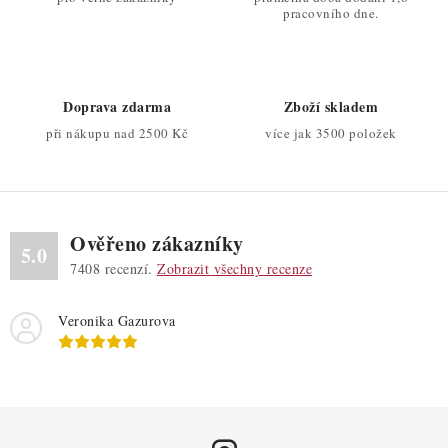
c
pracovního dne.
í
p
r
Doprava zdarma
Zboží skladem
v
při nákupu nad 2500 Kč
více jak 3500 položek
k
y
v
ý
Ověřeno zákazníky
p
5.0
7408
recenzí.
Zobrazit všechny recenze
i
s
Veronika Gazurova
u