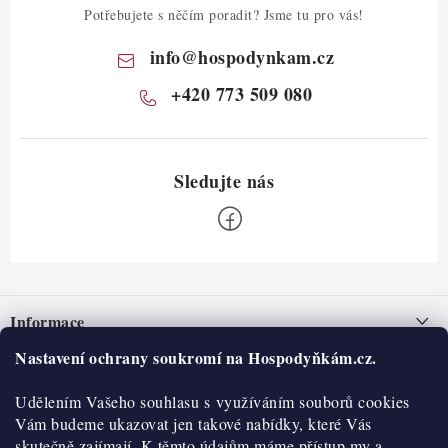
Potřebujete s něčím poradit? Jsme tu pro vás!
info
@
hospodynkam.cz
+420 773 509 080
Z
á
Informace
p
a
Nastavení ochrany soukromí na Hospodyňkám.cz.
Nepřevzetí zásilky na dobírku
O nás
t
Obchodní podmínky
Udělením Vašeho souhlasu s využíváním souborů cookies
í
Historie
O nákupu
Vám budeme ukazovat jen takové nabídky, které Vás
Hodnocení obchodu
skutečně zajímají. K těmto údajům máme přístup my a