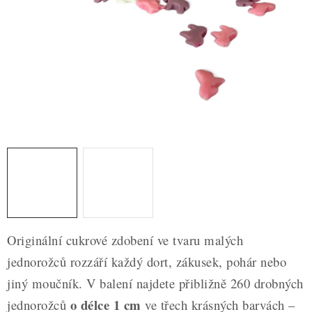
ZDRAVÉ PEČENÍ
DÁRKOVÉ POUKAZY
TÉMATICKÉ PRODUKTY
PROFI BALENÍ
NOVÉ ZBOŽÍ
ZNAČKY
Nepřevzetí zásilky na dobírku
Obchodní podmínky
Originální cukrové zdobení ve tvaru malých
Hodnocení obchodu
Blog
Moje objednávka
jednorožců rozzáří každý dort, zákusek, pohár nebo
Podmínky ochrany osobních údajů
jiný moučník. V balení najdete přibližně 260 drobných
o délce 1 cm
jednorožců
ve třech krásných barvách –