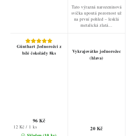
Tato výrazná narozeninová
svíčka upoutá pozornost už
na první pohled – lesklá
metalická zlatá...
Günthart Jednorožci z
Vykrajovátko jednorožec
bílé čokolády 8ks
(hlava)
96 Kč
Měrná
12 Kč / 1 ks
20 Kč
cena:
(10 ks)
Skladem