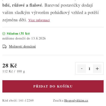
bílé, růžové a fialové
. Barevné postavičky dodají
vašim sladkým výtvorům pohádkový vzhled a potěší
zejména děti.
Více informací
(31 ks)
Skladem
13.8.2026
Možnosti doručení
28 Kč
Měrná cena:
112 Kč / 100 g
PŘIDAT DO KOŠÍKU
Kód zboží:
161-12269
Značka:
Hospodyňkám.cz