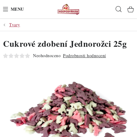
Přejít
Hleda
na
obsah
Tvary
POTŘEBY
Cukrové zdobení Jednorožci 25g
POMŮCKY
Neohodnoceno
Podrobnosti hodnocení
SUROVINY
DEKORACE
PRO OSLAVY
DO KUCHYNĚ
POCHUTINY