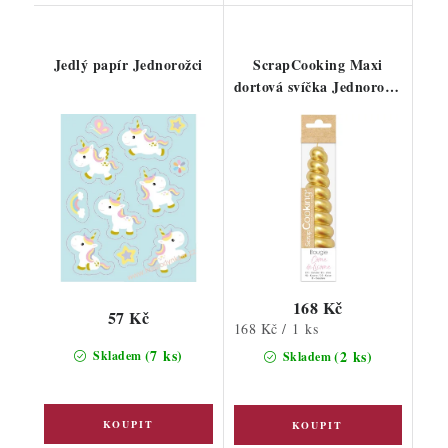
Jedlý papír Jednorožci
ScrapCooking Maxi
dortová svíčka Jednorožčí
roh
168 Kč
57 Kč
Měrná
168 Kč / 1 ks
cena:
(7 ks)
(2 ks)
Skladem
Skladem