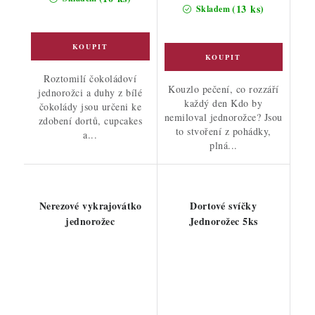
(13 ks)
Skladem
Roztomilí čokoládoví
Kouzlo pečení, co rozzáří
jednorožci a duhy z bílé
každý den Kdo by
čokolády jsou určeni ke
nemiloval jednorožce? Jsou
zdobení dortů, cupcakes
to stvoření z pohádky,
a...
plná...
Nerezové vykrajovátko
Dortové svíčky
jednorožec
Jednorožec 5ks